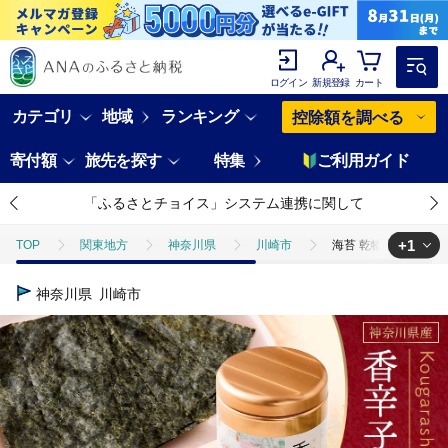
ログイン
新規登録
カート
カテゴリ
地域
ランキング
控除額を調べる
寄付額
旅先を探す
特集
ご利用ガイド
「ふるさとチョイス」システム連携に関して
+1
TOP
関東地方
神奈川県
川崎市
海苔 乾物 香辛子海苔 セ
TOP
加工食品
乾物
ほかの乾物
海苔 乾物 香辛子海苔 セ
神奈川県
川崎市