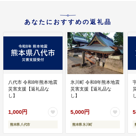
あなたにおすすめの返礼品
八代市 令和8年熊本地震
氷川町 令和8年熊本地震
災害支援【返礼品な
災害支援【返礼品な
し】
し】
し
1,000円
5,000円
5
熊本県 八代市
熊本県 氷川町