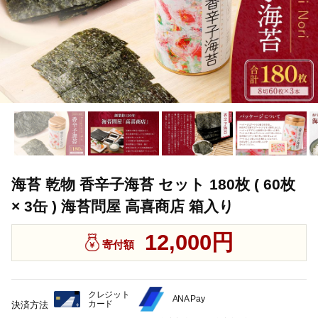
海苔 乾物 香辛子海苔 セット 180枚 ( 60枚
× 3缶 ) 海苔問屋 高喜商店 箱入り
12,000円
寄付額
クレジット
ANA Pay
カード
決済方法