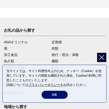
お礼の品から探す
ANAオリジナル
定期便
酒
肉類
加工食品
旅行・宿泊・体験
魚介類
麺類
日用品・雑貨
野菜
当サイトでは、サイト利便性向上のため、クッキー（Cookie）を使
パン・菓子類
電化製品
用しています。サイトの閲覧を継続された場合、Cookieの利用に同
フルーツ
卵・乳製品
意したことものといたします。
詳細については
プライバシーポリシー
をお読みください。
ファッション
米・穀物
飲料(酒以外)
返礼品なし
OK
地域から探す