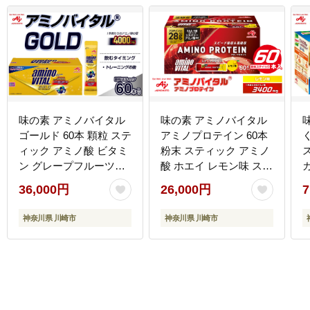
味の素 アミノバイタル
味の素 アミノバイタル
ゴールド 60本 顆粒 ステ
アミノプロテイン 60本
ィック アミノ酸 ビタミ
粉末 スティック アミノ
ン グレープフルーツ味
酸 ホエイ レモン味 スピ
スピード吸収 運動 スポ
ード吸収 運動 スポーツ
36,000円
26,000円
7
ーツ コンディショニン
コンディショニング リ
グ リカバー アスリート
カバー カラダづくり 筋
神奈川県 川崎市
神奈川県 川崎市
志向 筋肉 持ち運び 便利
肉 筋トレ カロリー 持ち
定番 おすすめ 神奈川県
運び 便利 おすすめ 神奈
川崎市
川県 川崎市