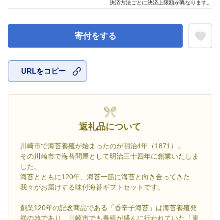
決済方法ごとに決済上限額が異なります。
寄付をする
URLをコピー
お気に入
返礼品について
川崎市で海苔養殖が始まったのが明治4年（1871）。
その川崎市で海苔問屋として明治三十四年に創業いたしま
した。
海苔とともに120年、海苔一筋に海苔と向き合ってきた
我々がお届けする味付海苔ギフトセットです。
創業120年の記念商品である「香辛子海苔」は海苔養殖発
祥の地であり、川崎市でも養殖が盛んに行われていた「東