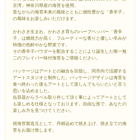
京湾」神奈川県産の海苔を使用。
昔ながらの海苔本来の風味とともに個性豊かな「香辛子」
の風味をお楽しみいただけます。
かわさき生まれ、かわさき育ちのハーブペッパー「香辛
子」は燃焼力が高く、フルーティーな香りと優しい辛みが
特徴の色鮮やかな野菜です。
その香辛子パウダーを配合することにより誕生した唯一無
二のフレイバー味付海苔をご堪能ください。
パッケージはアートとの融合を目指し、同市内で活躍する
アートスタジオと制作した。パッケージデザインは海苔を
食べ終わった後もアートとして楽しんでもらいたいと言う
思いを込めました。
缶容器からラベル取り外して頂く事によってアートとして
も楽しめる仕様となっております。自由な形で、あなたの
楽しみ方を見つけてください。
焼海苔製造元として、丹精込めて焼き上げ、焼き立ての海
苔をお届け致します。