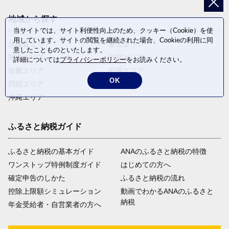
地域から探す
当サイトでは、サイト利便性向上のため、クッキー（Cookie）を使
用しています。サイトの閲覧を継続された場合、Cookieの利用に同
北海道エリア
東北エリア
意したことものといたします。
関東エリア
中部エリア
詳細については
プライバシーポリシー
をお読みください。
近畿エリア
中国エリア
OK
四国エリア
九州エリア
沖縄エリア
ふるさと納税ガイド
ふるさと納税の基本ガイド
ANAのふるさと納税の特徴
ワンストップ特例制度ガイド
はじめての方へ
確定申告のしかた
ふるさと納税の流れ
控除上限額シミュレーション
動画でわかるANAのふるさと
納税
年金受給者・自営業者の方へ