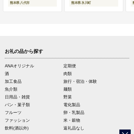
熊本県 八代市
熊本県 氷川町
お礼の品から探す
ANAオリジナル
定期便
酒
肉類
加工食品
旅行・宿泊・体験
魚介類
麺類
日用品・雑貨
野菜
パン・菓子類
電化製品
フルーツ
卵・乳製品
ファッション
米・穀物
飲料(酒以外)
返礼品なし