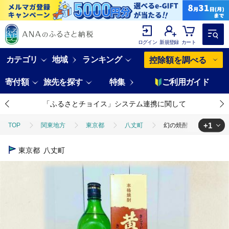
ログイン
新規登録
カート
カテゴリ
地域
ランキング
控除額を調べる
寄付額
旅先を探す
特集
ご利用ガイド
「ふるさとチョイス」システム連携に関して
+1
TOP
関東地方
東京都
八丈町
幻の焼酎 黄八丈
TOP
酒
焼酎
幻の焼酎 黄八丈
東京都
八丈町