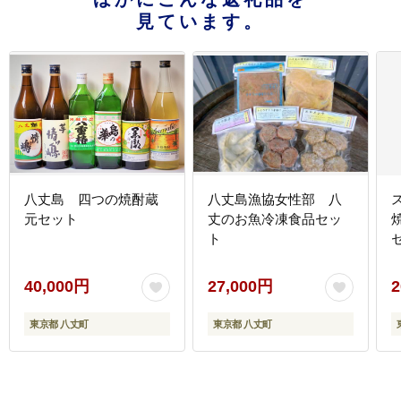
見ています。
八丈島 四つの焼酎蔵
八丈島漁協女性部 八
元セット
丈のお魚冷凍食品セッ
ト
セ
40,000円
27,000円
2
東京都 八丈町
東京都 八丈町