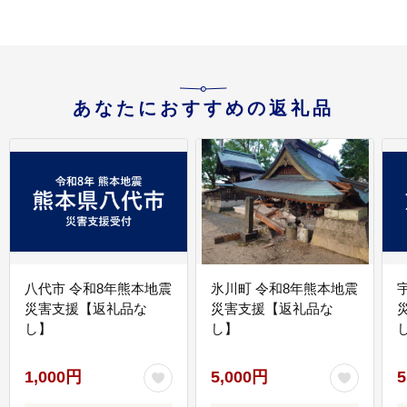
あなたにおすすめの返礼品
八代市 令和8年熊本地震
氷川町 令和8年熊本地震
災害支援【返礼品な
災害支援【返礼品な
し】
し】
し
1,000円
5,000円
5