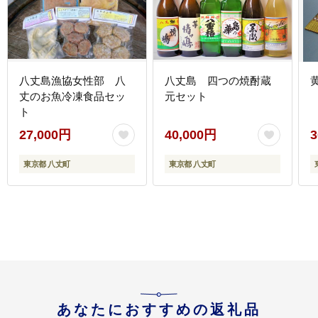
八丈島漁協女性部 八
八丈島 四つの焼酎蔵
丈のお魚冷凍食品セッ
元セット
ト
27,000円
40,000円
3
東京都 八丈町
東京都 八丈町
あなたにおすすめの返礼品