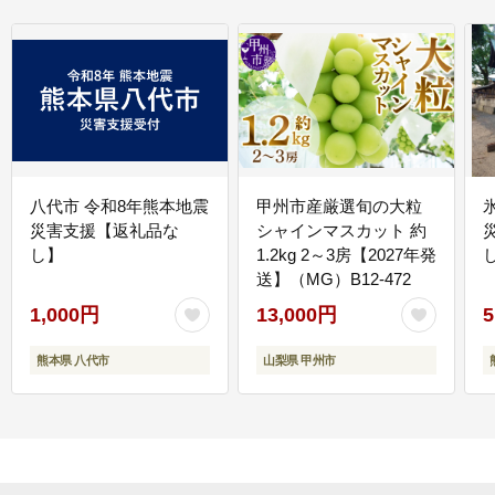
八代市 令和8年熊本地震
甲州市産厳選旬の大粒
災害支援【返礼品な
シャインマスカット 約
し】
1.2kg 2～3房【2027年発
送】（MG）B12-472
1,000円
13,000円
5
熊本県 八代市
山梨県 甲州市