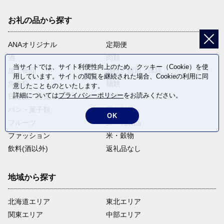
お礼の品から探す
ANAオリジナル
定期便
酒
肉類
当サイトでは、サイト利便性向上のため、クッキー（Cookie）を使
加工食品
旅行・宿泊・体験
用しています。サイトの閲覧を継続された場合、Cookieの利用に同
魚介類
麺類
意したことものといたします。
詳細については
プライバシーポリシー
をお読みください。
日用品・雑貨
野菜
パン・菓子類
電化製品
OK
フルーツ
卵・乳製品
ファッション
米・穀物
飲料(酒以外)
返礼品なし
地域から探す
北海道エリア
東北エリア
関東エリア
中部エリア