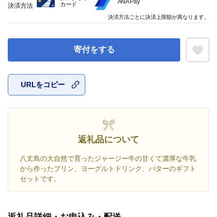
ANA Pay
カード
決済方法
決済方法ごとに決済上限額が異なります。
寄付をする
URLをコピー
お気に入
返礼品について
八丈島の大自然で育ったジャージー牛の甘くて濃厚な牛乳
から作ったプリン、ヨーグルトドリンク、バターのギフト
セットです。
返礼品詳細・お申込み・配送