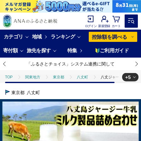
ログイン
新規登録
カート
カテゴリ
地域
ランキング
控除額を調べる
寄付額
旅先を探す
特集
ご利用ガイド
「ふるさとチョイス」システム連携に関して
+5
TOP
関東地方
東京都
八丈町
八丈ジャージー牛乳製
TOP
パン・菓子類
洋菓子
プリン
八丈ジャージー牛
東京都
八丈町
TOP
卵・乳製品
八丈ジャージー牛乳製品詰め合わせ
TOP
卵・乳製品
牛乳
八丈ジャージー牛乳製品詰め合わせ
TOP
卵・乳製品
卵
八丈ジャージー牛乳製品詰め合わせ
TOP
卵・乳製品
ヨーグルト
八丈ジャージー牛乳製品詰め合