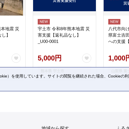
熊本地震 災
宇土市 令和8年熊本地震 災
八代市向け
なし】
害支援【返礼品なし】
県富士吉
_U00-0001
への支援
5,000円
1,000
熊本県 宇土市
山梨県 富
kie）を使用しています。サイトの閲覧を継続された場合、Cookie
。
地域から探す
ふる