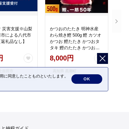
 災害支援※山梨
かつおのたたき 明神水産
田市による八代市
わら焼き鰹 500g 鰹 カツオ
【返礼品なし】
かつお 鰹たたき かつおタ
タキ 鰹のたたき かつおの
タタキ 藁焼き わら焼き 魚
円
8,000円
さかな 海鮮 刺身 お刺身 冷
凍 ご家庭用 グルメ 特産品
士吉田市
高知県 黒潮町
ご当地 本場 高知 黒潮町 ギ
の利用に同意したことものといたします。
OK
フト 贈答品 人気 返礼品 ふ
るさと納税 魚介類 高知県
産 土佐名物 高知県 高評価
食卓 ご飯のお供 父の日 ギ
フト プレゼント[1669]
さと納税ガイド