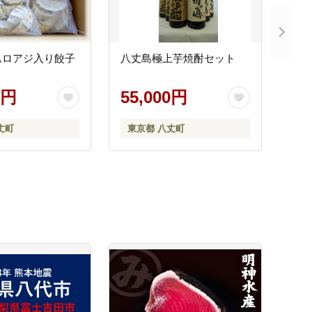
ムロアジ入り餃子
八丈島極上芋焼酎セット
0円
55,000円
丈町
東京都 八丈町