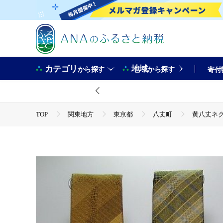
カテゴリ
地域
から探す
から探す
寄付
TOP
関東地方
東京都
八丈町
黄八丈ネ
TOP
日用品・雑貨
伝統工芸品
黄八丈ネクタ