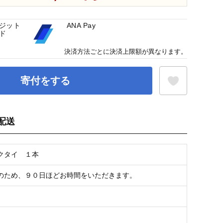
ジット
ANA Pay
ド
決済方法ごとに決済上限額が異なります。
寄付をする
配送
お気に入り登録
クタイ １本
のため、９０日ほどお時間をいただきます。