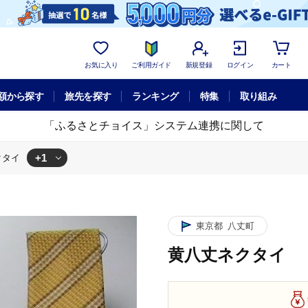
お気に入り
ご利用ガイド
新規登録
ログイン
カート
額から探す
旅先を探す
ランキング
特集
取り組み
「ふるさとチョイス」システム連携に関して
+1
クタイ
イ
東京都
八丈町
黄八丈ネクタイ