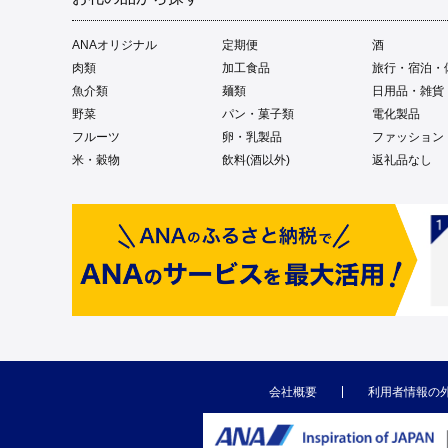
ANAオリジナル
定期便
酒
肉類
加工食品
旅行・宿泊・
魚介類
麺類
日用品・雑貨
野菜
パン・菓子類
電化製品
フルーツ
卵・乳製品
ファッション
米・穀物
飲料(酒以外)
返礼品なし
会社概要
利用者情報の