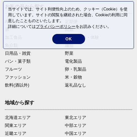
お礼の品から探す
当サイトでは、サイト利便性向上のため、クッキー（Cookie）を使
用しています。サイトの閲覧を継続された場合、Cookieの利用に同
意したことものといたします。
ANAオリジナル
定期便
詳細については
プライバシーポリシー
をお読みください。
酒
肉類
加工食品
旅行・宿泊・体験
OK
魚介類
麺類
日用品・雑貨
野菜
パン・菓子類
電化製品
フルーツ
卵・乳製品
ファッション
米・穀物
飲料(酒以外)
返礼品なし
地域から探す
北海道エリア
東北エリア
関東エリア
中部エリア
近畿エリア
中国エリア