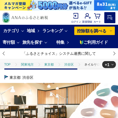
ログイン
新規登録
カート
カテゴリ
地域
ランキング
控除額を調べる
寄付額
旅先を探す
特集
ご利用ガイド
「ふるさとチョイス」システム連携に関して
+1
TOP
関東地方
東京都
渋谷区
ネイルサロン MARIE N
TOP
旅行・宿泊・体験
体験チケット
その他体験チケット
東京都
渋谷区