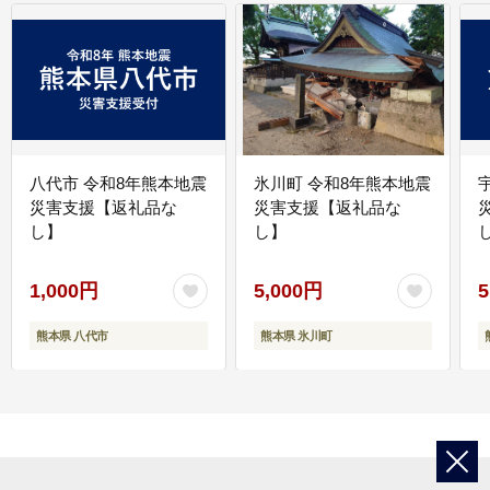
八代市 令和8年熊本地震
氷川町 令和8年熊本地震
災害支援【返礼品な
災害支援【返礼品な
し】
し】
し
1,000円
5,000円
5
熊本県 八代市
熊本県 氷川町