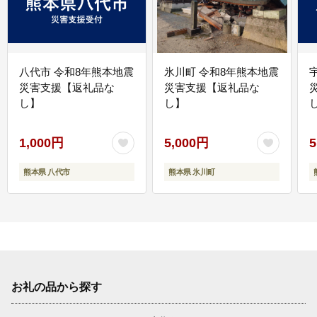
八代市 令和8年熊本地震
氷川町 令和8年熊本地震
災害支援【返礼品な
災害支援【返礼品な
し】
し】
し
1,000円
5,000円
5
熊本県 八代市
熊本県 氷川町
お礼の品から探す