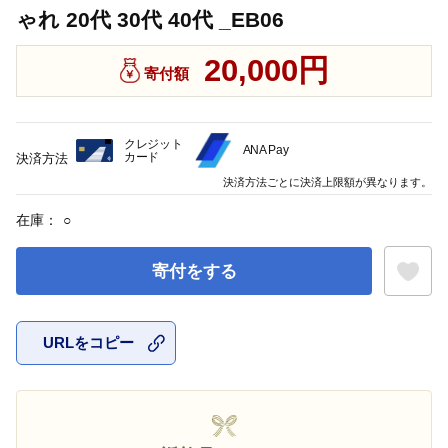
ゃれ 20代 30代 40代 _EB06
20,000円
寄付額
クレジット
ANA Pay
カード
決済方法
決済方法ごとに決済上限額が異なります。
在庫：
○
寄付をする
URLをコピー
お気に入