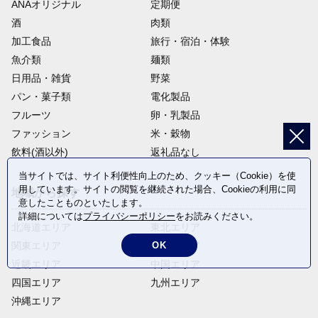
ANAオリジナル
定期便
酒
肉類
加工食品
旅行・宿泊・体験
魚介類
麺類
日用品・雑貨
野菜
パン・菓子類
電化製品
フルーツ
卵・乳製品
ファッション
米・穀物
飲料(酒以外)
返礼品なし
当サイトでは、サイト利便性向上のため、クッキー（Cookie）を使
用しています。サイトの閲覧を継続された場合、Cookieの利用に同
地域から探す
意したことものといたします。
詳細については
プライバシーポリシー
をお読みください。
北海道エリア
東北エリア
OK
関東エリア
中部エリア
近畿エリア
中国エリア
四国エリア
九州エリア
沖縄エリア