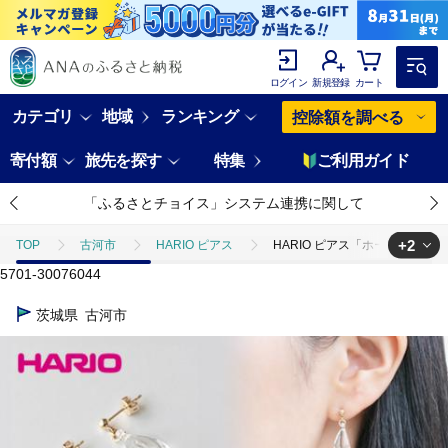
ログイン
新規登録
カート
カテゴリ
地域
ランキング
控除額を調べる
寄付額
旅先を探す
特集
ご利用ガイド
「ふるさとチョイス」システム連携に関して
+2
TOP
古河市
HARIO ピアス
HARIO ピアス「ホーリィ」シリー
5701-30076044
TOP
ファッション
HARIO ピアス「ホーリィ」シリーズ［HAA-HL
茨城県
古河市
TOP
ファッション
アクセサリー
HARIO ピアス「ホーリィ