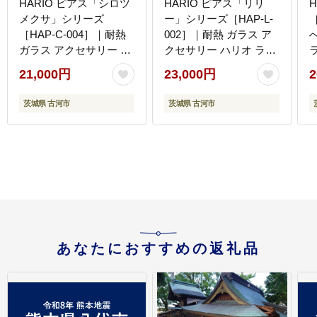
HARIO ピアス「シロツ
HARIO ピアス「リリ
メクサ」シリーズ
ー」シリーズ［HAP-L-
［HAP-C-004］｜耐熱
002］｜耐熱 ガラス ア
ガラス アクセサリー ハ
クセサリー ハリオ ラン
リオ ランプワークファ
プワークファクトリー
21,000円
23,000円
2
クトリー 職人 繊細 フォ
職人 繊細 フォーマル カ
ーマル カジュアル きれ
ジュアル きれいめ おし
茨城県 古河市
茨城県 古河市
いめ おしゃれ 20代 30
ゃれ 20代 30代 40代
め
代 40代 _BD87
_BD90
4
あなたにおすすめの返礼品