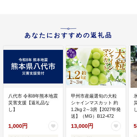
あなたにおすすめの返礼品
八代市 令和8年熊本地震
甲州市産厳選旬の大粒
災害支援【返礼品な
シャインマスカット 約
し】
1.2kg 2～3房【2027年発
送】（MG）B12-472
1,000円
13,000円
5