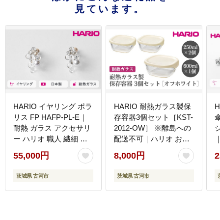
見ています。
HARIO イヤリング ポラ
HARIO 耐熱ガラス製保
リス FP HAFP-PL-E｜
存容器3個セット［KST-
耐熱 ガラス アクセサリ
2012-OW］ ※離島への
シ
ー ハリオ 職人 繊細 フ
配送不可｜ハリオ おし
ォーマル カジュアル き
ゃれ シンプル スタイリ
55,000円
8,000円
2
れいめ おしゃれ 20代
ッシュ かわいい 耐熱 ガ
30代 40代 贈答 プレゼ
ラス 食器 器 保存容器
茨城県 古河市
茨城県 古河市
ント ギフト 贈り物 お祝
日用品 キッチン用品 日
ご褒美 記念品 _FU11 ※
本製 スタッキング グラ
代
離島への配送不可
タン皿 電子レンジ可 オ
ーブン可_EB71