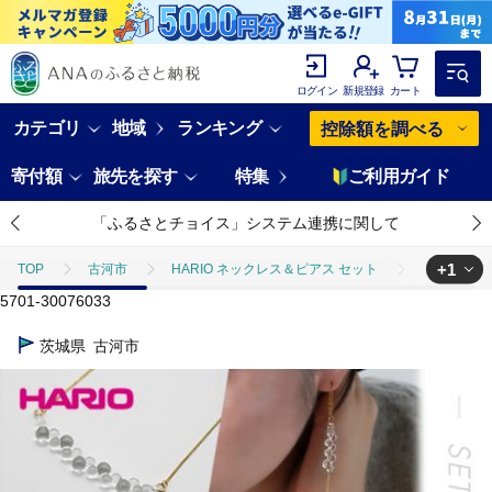
ログイン
新規登録
カート
カテゴリ
地域
ランキング
控除額を調べる
寄付額
旅先を探す
特集
ご利用ガイド
「ふるさとチョイス」システム連携に関して
+1
TOP
古河市
HARIO ネックレス＆ピアス セット
HARIO 
5701-30076033
TOP
ファッション
アクセサリー
HARIO ネックレス＆ピアス
茨城県
古河市