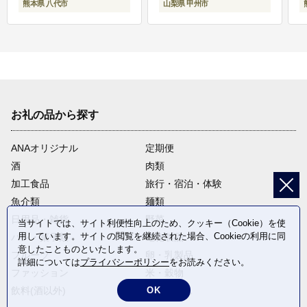
熊本県 八代市
山梨県 甲州市
お礼の品から探す
ANAオリジナル
定期便
酒
肉類
加工食品
旅行・宿泊・体験
魚介類
麺類
日用品・雑貨
野菜
当サイトでは、サイト利便性向上のため、クッキー（Cookie）を使
用しています。サイトの閲覧を継続された場合、Cookieの利用に同
パン・菓子類
電化製品
意したことものといたします。
フルーツ
卵・乳製品
詳細については
プライバシーポリシー
をお読みください。
ファッション
米・穀物
OK
飲料(酒以外)
返礼品なし