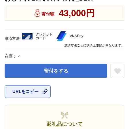
43,000円
寄付額
クレジット
ANA Pay
カード
決済方法
決済方法ごとに決済上限額が異なります。
在庫：
○
寄付をする
URLをコピー
お気に入
返礼品について