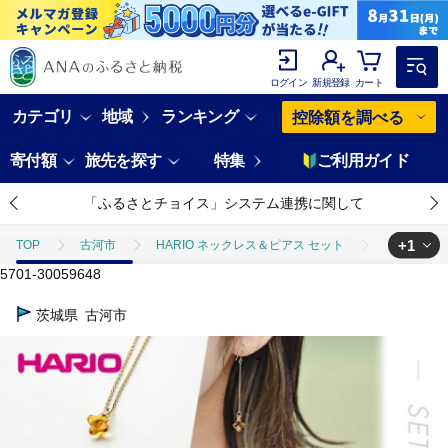
ログイン
新規登録
カート
カテゴリ
地域
ランキング
控除額を調べる
寄付額
旅先を探す
特集
ご利用ガイド
「ふるさとチョイス」システム連携に関して
+1
TOP
古河市
HARIO ネックレス＆ピアス セット
HARIO 
5701-30059648
TOP
ファッション
アクセサリー
HARIO ネックレス＆ピアス
茨城県
古河市