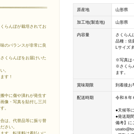
原産地
山形県
加工地(製造地)
山形県
さくらんぼが栽培されてお
内容量
さくらん
品種：佐
酸味のバランスが非常に良
Lサイズ 
いさくらんぼをお届けいた
※写真は
※さくら
さい。
ます。
します！
賞味期限
到着後お
運搬中に傷や潰れが発生す
配送時期
令和８年
、画像・写真を貼付し三川
ます。
●天候等
●発送期
場合は、代替品等に振り替
備考】に
ください。
usato@
します。転送料は着払いに