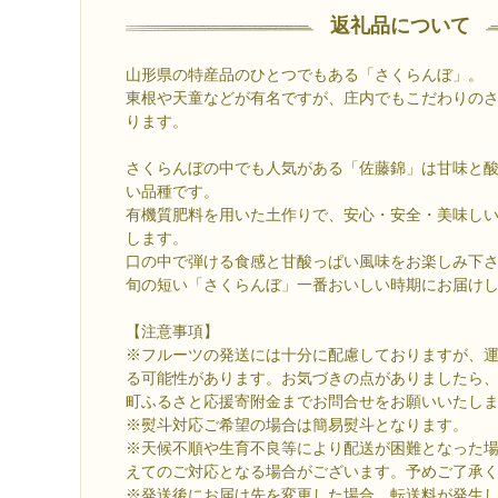
返礼品について
山形県の特産品のひとつでもある「さくらんぼ」。
東根や天童などが有名ですが、庄内でもこだわりの
ります。
さくらんぼの中でも人気がある「佐藤錦」は甘味と
い品種です。
有機質肥料を用いた土作りで、安心・安全・美味し
します。
口の中で弾ける食感と甘酸っぱい風味をお楽しみ下
旬の短い「さくらんぼ」一番おいしい時期にお届け
【注意事項】
※フルーツの発送には十分に配慮しておりますが、
る可能性があります。お気づきの点がありましたら
町ふるさと応援寄附金までお問合せをお願いいたし
※熨斗対応ご希望の場合は簡易熨斗となります。
※天候不順や生育不良等により配送が困難となった
えてのご対応となる場合がございます。予めご了承
※発送後にお届け先を変更した場合、転送料が発生