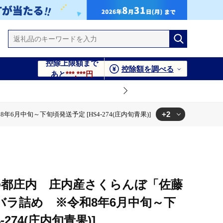
控除上限額まで
控除額を調べる
あと
***,***円
+2
月中旬～下旬頃発送予定 [HS4-274(庄内旬青果)]
S4-274(庄内旬青果)]
旬頃発送予定 [HS4-274(庄内旬青果)]
の都庄内 庄内産さくらんぼ「佐藤
gバラ詰め ※令和8年6月中旬～下
-274(庄内旬青果)]