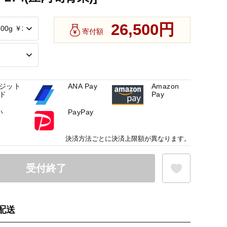
26,500円
寄付額
ジット
ANA Pay
Amazon
ド
Pay
い
PayPay
決済方法ごとに決済上限額が異なります。
受付終了
配送
お気に入り登録