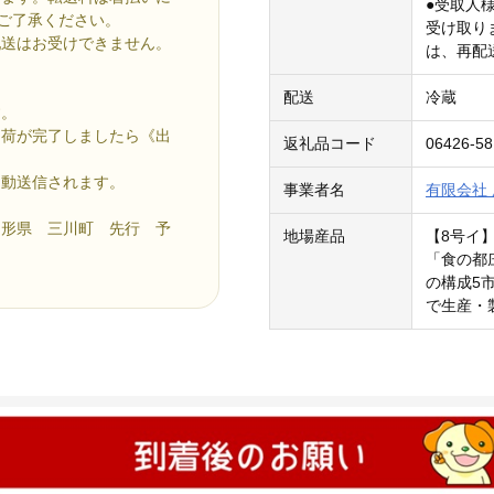
●受取人
めご了承ください。
受け取り
配送はお受けできません。
は、再配
配送
冷蔵
す。
出荷が完了しましたら《出
返礼品コード
06426-5
自動送信されます。
事業者名
有限会社
山形県 三川町 先行 予
地場産品
【8号イ
「食の都
の構成5
で生産・