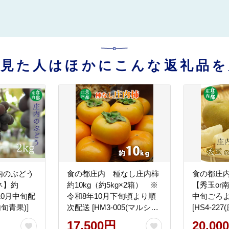
を見た人はほかにこんな返礼品を
内のぶどう
食の都庄内 種なし庄内柿
食の都庄
ネ】約
約10kg（約5kg×2箱） ※
【秀玉or南
10月中旬配
令和8年10月下旬頃より順
中旬ごろ
内旬青果)]
次配送 [HM3-005(マルショ
[HS4-22
ウ青果)]
17,500円
20,00