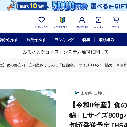
お気に入り
ご利用ガイド
新規登録
ログイン
カート
額から探す
旅先を探す
ランキング
特集
取り組み
「ふるさとチョイス」システム連携に関して
産】食の都庄内 庄内産さくらんぼ「佐藤錦」Lサイズ800gバラ詰め ※令和8年6
んぼ「佐藤錦」Lサイズ800gバラ詰め ※令和8年6月中旬～下旬頃発送予定 [H
庄内 庄内産さくらんぼ「佐藤錦」Lサイズ800gバラ詰め ※令和8年6月中旬～下
山形県
三川町
【令和8年産】食
錦」Lサイズ800
旬頃発送予定 [HS4