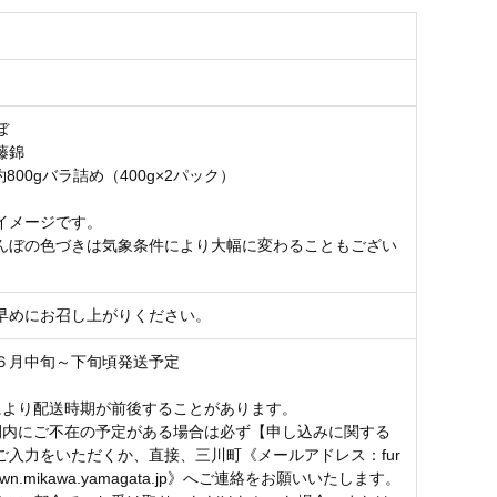
ぼ
藤錦
約800gバラ詰め（400g×2パック）
イメージです。
んぼの色づきは気象条件により大幅に変わることもござい
早めにお召し上がりください。
６月中旬～下旬頃発送予定
により配送時期が前後することがあります。
間内にご不在の予定がある場合は必ず【申し込みに関する
ご入力をいただくか、直接、三川町《メールアドレス：fur
town.mikawa.yamagata.jp》へご連絡をお願いいたします。