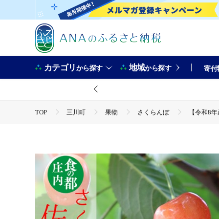
カテゴリ
地域
から探す
から探す
寄付
TOP
三川町
果物
さくらんぼ
【令和8年
TOP
フルーツ
【令和8年産】食の都庄内 庄内産さくら
TOP
フルーツ
さくらんぼ
【令和8年産】食の都