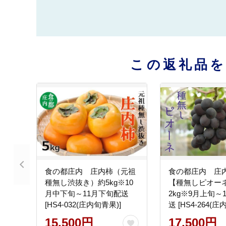
この返礼品
食の都庄内 庄内柿（元祖
食の都庄内 庄
種無し渋抜き）約5kg※10
【種無しピオー
月中下旬～11月下旬配送
2kg※9月上旬～
[HS4-032(庄内旬青果)]
送 [HS4-264(庄
15,500円
17,500円