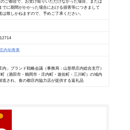
様のご都合で、お受け取りいただけなかった場合、または
までに期間がかかった場合における損害等につきまして
送は致しかねますので、予めご了承ください。
812714
 庄内旬青果
】
庄内」ブランド戦略会議（事務局：山形県庄内総合支庁）
市町（酒田市・鶴岡市・庄内町・遊佐町・三川町）の域内
製造され、食の都庄内協力店が提供する返礼品