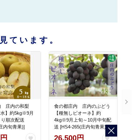
見ています。
内 庄内の和梨
食の都庄内 庄内のぶどう
水】約5kg※9月
【種無しピオーネ】約
より順次配送
4kg※9月上旬～10月中旬配
7(庄内旬青果)]
送 [HS4-265(庄内旬青果)]
0円
26,500円