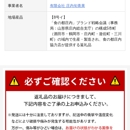
事業者名
有限会社 庄内旬青果
地場産品
【8号イ】
「食の都庄内」ブランド戦略会議（事務
局：山形県庄内総合支庁）の構成5市町
（酒田市・鶴岡市・庄内町・遊佐町・三川
町）の域内で生産・製造され、食の都庄内
協力店が提供する返礼品