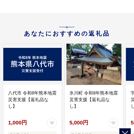
あなたにおすすめの返礼品
八代市 令和8年熊本地震
氷川町 令和8年熊本地震
災害支援【返礼品な
災害支援【返礼品な
し】
し】
し
1,000円
5,000円
5