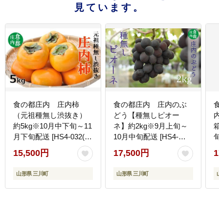
見ています。
食の都庄内 庄内柿
食の都庄内 庄内のぶ
（元祖種無し渋抜き）
どう【種無しピオー
内
約5kg※10月中下旬～11
ネ】約2kg※9月上旬～
月下旬配送 [HS4-032(庄
10月中旬配送 [HS4-
内旬青果)]
264(庄内旬青果)]
[
15,500円
17,500円
1
果
山形県 三川町
山形県 三川町