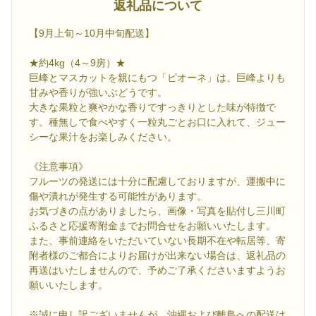
返礼品について
【9月上旬～10月中旬配送】
★約4kg（4～9房）★
巨峰とマスカットを親にもつ「ピオーネ」は、巨峰よりも
甘みや香りが強いぶどうです。
大きな果粒と爽やかな香りですっきりとした味が特徴で
す。種無しで食べやすく一粒丸ごとお口に入れて、ジュー
シーな果汁をお楽しみください。
《注意事項》
フルーツの発送には十分に配慮しておりますが、運搬中に
傷や潰れが発生する可能性があります。
お気づきの点がありましたら、画像・写真を貼付し三川町
ふるさと応援寄附金までお問合せをお願いいたします。
また、事前連絡をいただいていない長期不在や転居等、寄
附者様のご都合によりお届けが出来ない場合は、返礼品の
再送はいたしませんので、予めご了承くださいますようお
願いいたします。
※誠に申し訳ございませんが、沖縄および離島への配送は