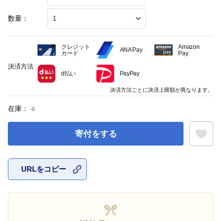
数量：
クレジット
Amazon
ANA Pay
カード
Pay
決済方法
d払い
PayPay
決済方法ごとに決済上限額が異なります。
在庫：
○
寄付をする
URLをコピー
お気に入