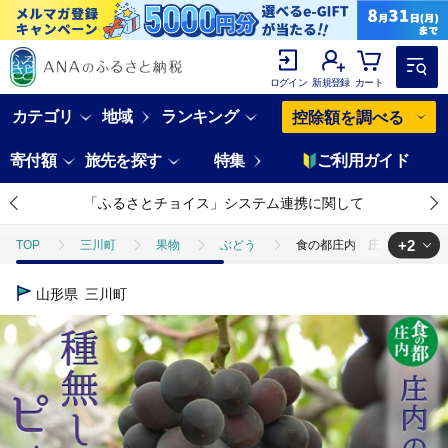
ログイン
新規登録
カート
カテゴリ
地域
ランキング
控除額を調べる
寄付額
旅先を探す
特集
ご利用ガイド
「ふるさとチョイス」システム連携に関して
+2
TOP
三川町
果物
ぶどう
食の都庄内 庄内のぶどう【種無
TOP
フルーツ
食の都庄内 庄内のぶどう【種無しピオーネ】約4kg※9
山形県
三川町
TOP
フルーツ
ぶどう・マスカット
食の都庄内 庄内のぶどう【