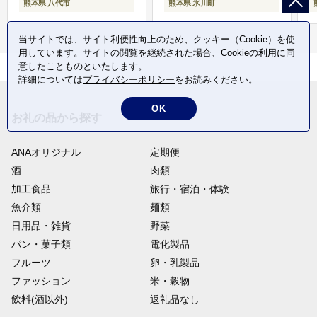
熊本県 八代市
熊本県 氷川町
当サイトでは、サイト利便性向上のため、クッキー（Cookie）を使
用しています。サイトの閲覧を継続された場合、Cookieの利用に同
意したことものといたします。
詳細については
プライバシーポリシー
をお読みください。
OK
お礼の品から探す
ANAオリジナル
定期便
酒
肉類
加工食品
旅行・宿泊・体験
魚介類
麺類
日用品・雑貨
野菜
パン・菓子類
電化製品
フルーツ
卵・乳製品
ファッション
米・穀物
飲料(酒以外)
返礼品なし