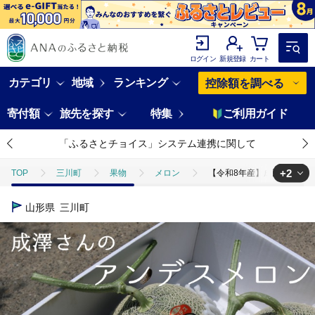
ログイン
新規登録
カート
カテゴリ
地域
ランキング
控除額を調べる
寄付額
旅先を探す
特集
ご利用ガイド
「ふるさとチョイス」システム連携に関して
+2
TOP
三川町
果物
メロン
【令和8年産】成澤さんのアン
TOP
フルーツ
【令和8年産】成澤さんのアンデスメロン（5kg箱満杯
山形県
三川町
TOP
フルーツ
メロン
【令和8年産】成澤さんのアンデスメロン