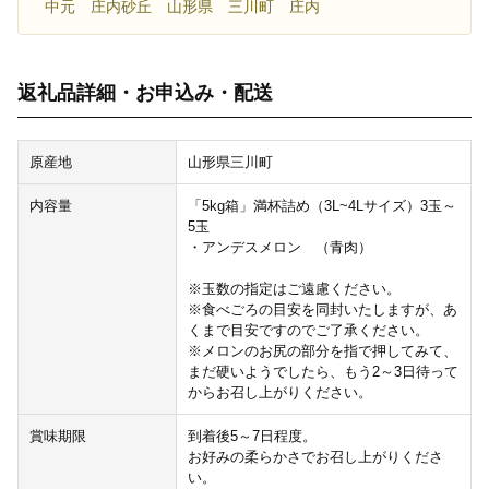
中元 庄内砂丘 山形県 三川町 庄内
返礼品詳細・お申込み・配送
原産地
山形県三川町
内容量
「5kg箱」満杯詰め（3L~4Lサイズ）3玉～
5玉
・アンデスメロン （青肉）
※玉数の指定はご遠慮ください。
※食べごろの目安を同封いたしますが、あ
くまで目安ですのでご了承ください。
※メロンのお尻の部分を指で押してみて、
まだ硬いようでしたら、もう2～3日待って
からお召し上がりください。
賞味期限
到着後5～7日程度。
お好みの柔らかさでお召し上がりくださ
い。