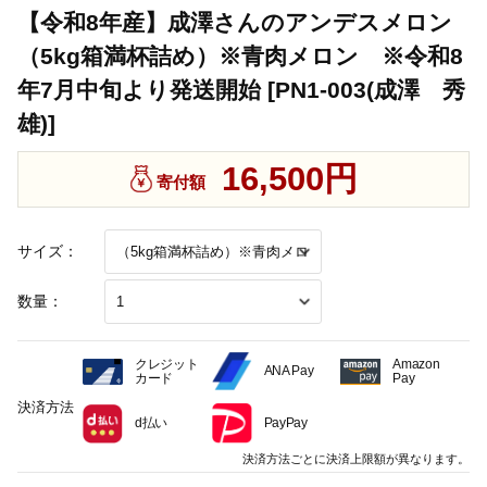
【令和8年産】成澤さんのアンデスメロン
（5kg箱満杯詰め）※青肉メロン ※令和8
年7月中旬より発送開始 [PN1-003(成澤 秀
雄)]
16,500円
寄付額
サイズ：
数量：
クレジット
Amazon
ANA Pay
カード
Pay
決済方法
d払い
PayPay
決済方法ごとに決済上限額が異なります。