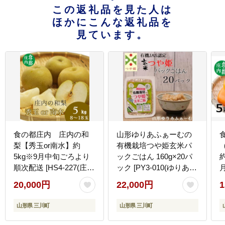
この返礼品を見た人は
ほかにこんな返礼品を
見ています。
食の都庄内 庄内の和
山形ゆりあふぁーむの
梨【秀玉or南水】約
有機栽培つや姫玄米パ
5kg※9月中旬ごろより
ックごはん 160g×20パ
順次配送 [HS4-227(庄内
ック [PY3-010(ゆりあふ
月
旬青果)]
ぁーむ)]
20,000円
22,000円
1
山形県 三川町
山形県 三川町