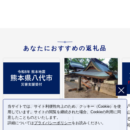
あなたにおすすめの返礼品
八代市 令和8年熊本地震
氷川町 令和8年熊本地震
当サイトでは、サイト利便性向上のため、クッキー（Cookie）を使
用しています。サイトの閲覧を継続された場合、Cookieの利用に同
災害支援【返礼品な
災害支援【返礼品な
意したことものといたします。
し】
し】
詳細については
プライバシーポリシー
をお読みください。