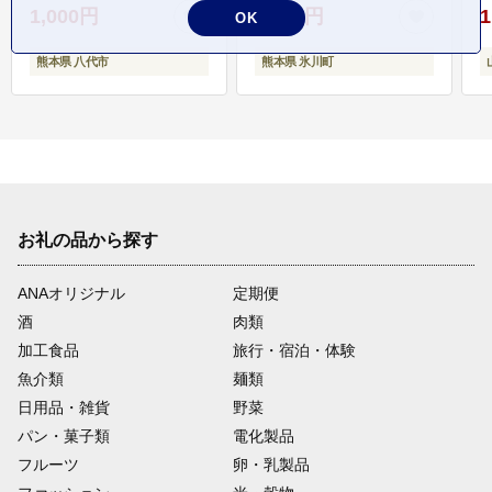
1,000円
5,000円
1
OK
熊本県 八代市
熊本県 氷川町
お礼の品から探す
ANAオリジナル
定期便
酒
肉類
加工食品
旅行・宿泊・体験
魚介類
麺類
日用品・雑貨
野菜
パン・菓子類
電化製品
フルーツ
卵・乳製品