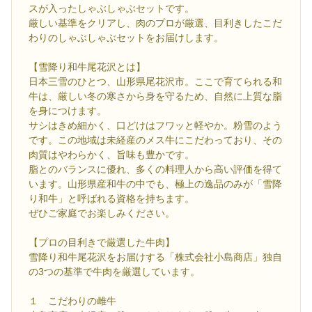
スが入ったしゃぶしゃぶセットです。
厳しい基準をクリアし、肉のプロが厳選、目利きしたこだ
わりのしゃぶしゃぶセットをお届けします。
【雪降り和牛尾花沢とは】
日本三雪のひとつ、山形県尾花沢市。ここで育てられる和
牛は、厳しい冬の寒さから身を守るため、自然に上質な脂
を身につけます。
サシはきめ細かく、口どけはフワッと軽やか。粉雪のよう
です。この地域は未経産のメス牛にこだわっており、その
肉質はやわらかく、旨味も豊かです。
脂とのバランスに優れ、多くの料理人から高い評価を得て
います。山形県産和牛の中でも、極上の逸品のみが「雪降
り和牛」と呼ばれる資格を持ちます。
ぜひご家庭でお楽しみください。
【プロの目利きで厳選した牛肉】
雪降り和牛尾花沢をお届けする「株式会社小島商店」独自
の3つの基準で牛肉を厳選しています。
１ こだわりの雌牛