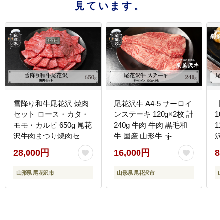
見ています。
雪降り和牛尾花沢 焼肉
尾花沢牛 A4-5 サーロイ
セット ロース・カタ・
ンステーキ 120g×2枚 計
モモ・カルビ 650g 尾花
240g 牛肉 牛肉 黒毛和
1
沢牛肉まつり焼肉セッ
牛 国産 山形牛 nj-
ト 山形牛 国産牛 黒毛和
ogsxt120x2
28,000円
16,000円
8
牛 雪降り和牛 肉 お肉
ブランド牛 焼肉 焼き肉
山形県 尾花沢市
山形県 尾花沢市
食べ比べ 冷凍 高級 贅沢
バーベキュー 送料無料
料
ja-yomyx650