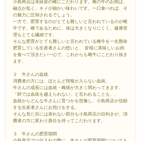
小島商店は未経産の雌にこだわります。雌の牛のお肉は、
融点が低く、キメが細かい味わいです。一口食べれば、そ
の魅力に圧倒されるでしょう。
一方で、肥育するのがとても難しいと言われているのが雌
牛です。雌であるために、体は大きくなりにくく、健康管
理もとても繊細です。
そんな肥育がとても難しいと言われている雌牛を一生懸命
肥育している生産者さんの想いと、 皆様に美味しいお肉
を食べて頂きたい一心で、これからも雌牛にこだわり抜き
ます。
２ 牛さんの血統
消費者の方には、ほとんど情報が入らない血統。
牛さんの成長には血統・雌雄が大きく関わってきます。
「餌では血統を越えられない」と言われることも、、
血統からどんな牛さんに育つかを想像し、小島商店が信頼
する生産者さんにお預けをする。
そんな見た目には表れない部分も小島商店の目利きが、消
費者の方に変わり責任を持ってこだわります。
３ 牛さんの肥育期間
小島商店では仕入れの際に、牛さんの肥育期間についても