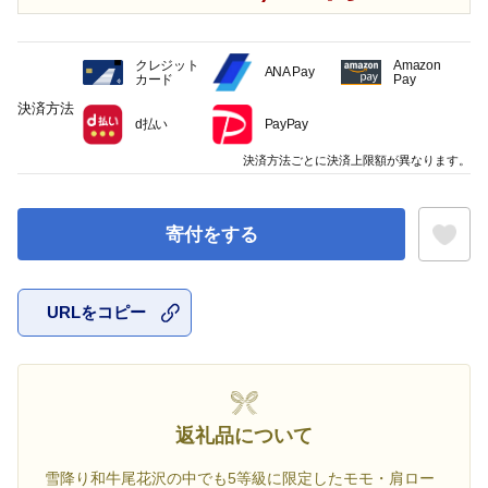
クレジット
Amazon
ANA Pay
カード
Pay
決済方法
d払い
PayPay
決済方法ごとに決済上限額が異なります。
寄付をする
URLをコピー
お気に入
返礼品について
雪降り和牛尾花沢の中でも5等級に限定したモモ・肩ロー