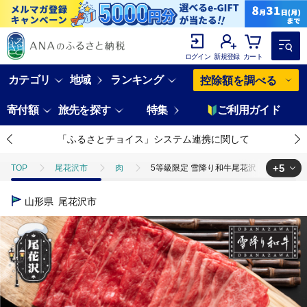
ログイン
新規登録
カート
カテゴリ
地域
ランキング
控除額を調べる
寄付額
旅先を探す
特集
ご利用ガイド
「ふるさとチョイス」システム連携に関して
+5
TOP
尾花沢市
肉
5等級限定 雪降り和牛尾花沢 しゃぶしゃぶ すき
TOP
肉
5等級限定 雪降り和牛尾花沢 しゃぶしゃぶ すき焼き セット 45
山形県
尾花沢市
TOP
肉
牛肉
5等級限定 雪降り和牛尾花沢 しゃぶしゃぶ すき焼き
TOP
肉
牛肉
山形牛
5等級限定 雪降り和牛尾花沢 しゃぶ
TOP
肉
牛肉
すき焼き(牛肉)
5等級限定 雪降り和牛尾花
TOP
肉
牛肉
しゃぶしゃぶ(牛肉)
5等級限定 雪降り和牛