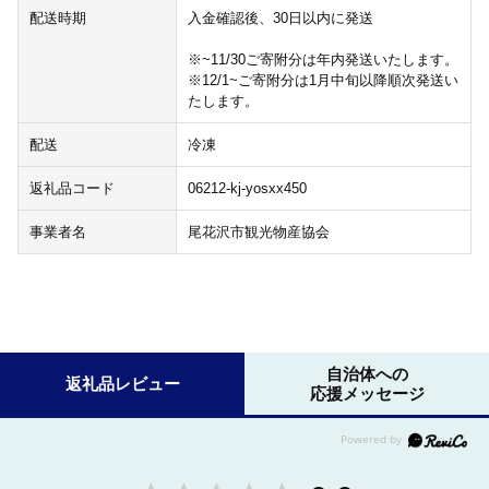
配送時期
入金確認後、30日以内に発送
※~11/30ご寄附分は年内発送いたします。
※12/1~ご寄附分は1月中旬以降順次発送い
たします。
配送
冷凍
返礼品コード
06212-kj-yosxx450
事業者名
尾花沢市観光物産協会
自治体への
返礼品レビュー
応援メッセージ