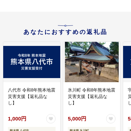
あなたにおすすめの返礼品
八代市 令和8年熊本地震
氷川町 令和8年熊本地震
災害支援【返礼品な
災害支援【返礼品な
し】
し】
し
1,000円
5,000円
5
熊本県 八代市
熊本県 氷川町