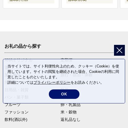
お礼の品から探す
ANAオリジナル
定期便
当サイトでは、サイト利便性向上のため、クッキー（Cookie）を使
酒
肉類
用しています。サイトの閲覧を継続された場合、Cookieの利用に同
加工食品
旅行・宿泊・体験
意したことものといたします。
魚介類
麺類
詳細については
プライバシーポリシー
をお読みください。
日用品・雑貨
野菜
OK
パン・菓子類
電化製品
フルーツ
卵・乳製品
ファッション
米・穀物
飲料(酒以外)
返礼品なし