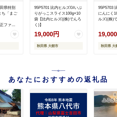
秋田県特別
95P5701 比内ヒルズGIいぶ
95P570
まち「まご
りがっこスライス100g×10
にんにく1
袋【比内ヒルズ((株)でんろ
ルズ((株)
)真正ファー
く)】
19,000円
19,00
秋田県 大館市
秋田県 大
あなたにおすすめの返礼品