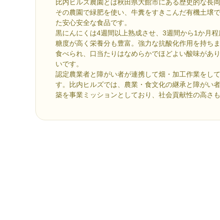
比内ヒルズ農園とは秋田県大館市にある歴史的な長
その農園で緑肥を使い、牛糞をすきこんだ有機土壌
た安心安全な食品です。
黒にんにくは4週間以上熟成させ、3週間から1か月
糖度が高く栄養分も豊富。強力な抗酸化作用を持ち
食べられ、口当たりはなめらかでほどよい酸味があ
いです。
認定農業者と障がい者が連携して畑・加工作業をし
す。比内ヒルズでは、農業・食文化の継承と障がい
築を事業ミッションとしており、社会貢献性の高さ