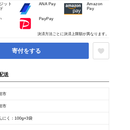
ジット
ANA Pay
Amazon
ド
Pay
い
PayPay
決済方法ごとに決済上限額が異なります。
寄付をする
配送
お気に入り登録
館市
館市
にく：100g×3袋