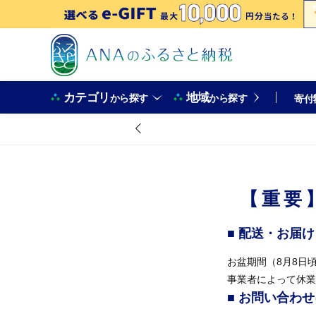
カテゴリ
地域
から探す
から探す
寄付
【重要
■ 配送・お届
お盆期間（8月8日
事業者によって休業
■ お問い合わ