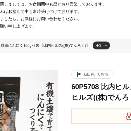
関しましては、お盆期間中も暦どおり営業しております。
みはお盆期間中も常時受け付けております。
ましたら、お気軽にお問い合わせください。
願い申し上げます。
+1
ズ熟成黒にんにく100g×3袋【比内ヒルズ((株)でんろく)】
熟成黒にんにく100g×3袋【比内ヒルズ((株)でんろく)】
秋田県
大館市
60P5708 比内
ヒルズ((株)でんろ