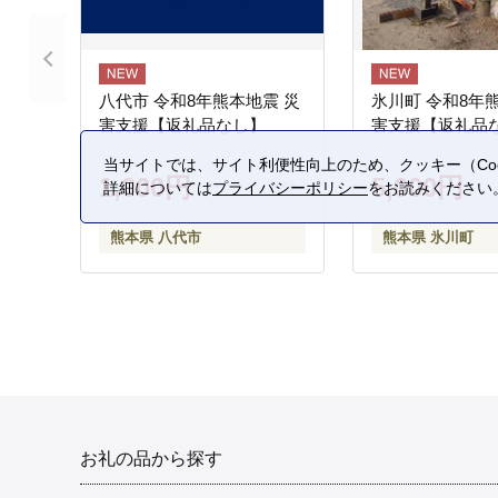
八代市 令和8年熊本地震 災
氷川町 令和8年
害支援【返礼品なし】
害支援【返礼品
当サイトでは、サイト利便性向上のため、クッキー（Coo
1,000円
5,000円
詳細については
プライバシーポリシー
をお読みください
熊本県 八代市
熊本県 氷川町
お礼の品から探す