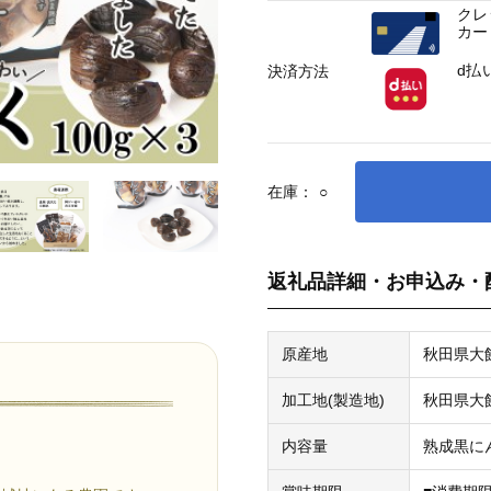
クレ
カー
d払
決済方法
在庫：
○
返礼品詳細・お申込み・
原産地
秋田県大
加工地(製造地)
秋田県大
内容量
熟成黒にん