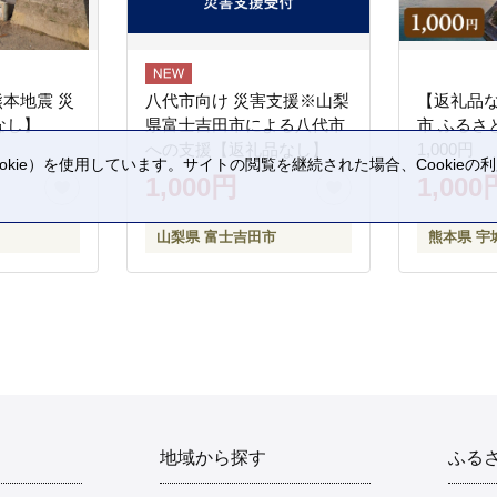
熊本地震 災
八代市向け 災害支援※山梨
【返礼品
なし】
県富士吉田市による八代市
市 ふるさ
への支援【返礼品なし】
1,000円
kie）を使用しています。サイトの閲覧を継続された場合、Cookie
1,000円
1,000
。
山梨県 富士吉田市
熊本県 宇
地域から探す
ふる