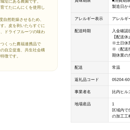
賞味期限
■消費期
岡城址にある農園です。
製造日から
で育てたにんにくを使用し
アレルギー表示
アレルギ
程度自然乾燥させるため、
ます。皮を剥いたらすぐに
配送時期
入金確認
り、ドライフルーツの味わ
【配送休止】4
※土日休
てつくった農福連携品で
※（配送
者の自立促進、共生社会構
期休業の
も特徴です。
配送
常温
返礼品コード
05204-6
事業者名
比内ヒルズ
地場産品
1
区域内で
の加工工