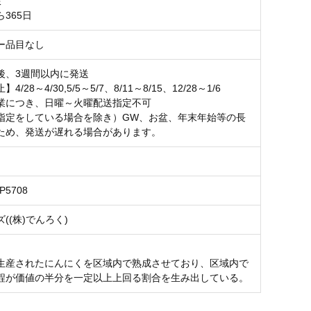
限
365日
ー品目なし
後、3週間以内に発送
/28～4/30,5/5～5/7、8/11～8/15、12/28～1/6
業につき、日曜～火曜配送指定不可
指定をしている場合を除き）GW、お盆、年末年始等の長
ため、発送が遅れる場合があります。
0P5708
((株)でんろく)
生産されたにんにくを区域内で熟成させており、区域内で
程が価値の半分を一定以上上回る割合を生み出している。