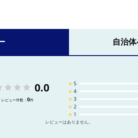
ー
自治体
★
5
0.0
★
4
★
3
0
レビュー件数：
件
★
2
★
1
レビューはありません。