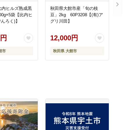
3 比内ヒルズ熟成黒
秋田県大館市産「旬の枝
00g×5袋【比内ヒ
豆」2kg 60P3208【(有)ア
でんろく)】
グリ川田】
0円
12,000円
館市
秋田県 大館市