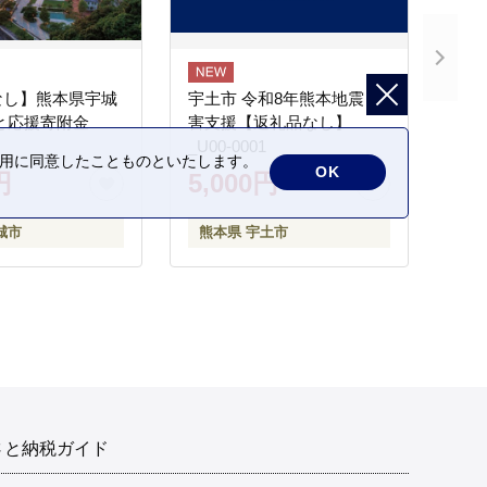
なし】熊本県宇城
宇土市 令和8年熊本地震 災
と応援寄附金
害支援【返礼品なし】
_U00-0001
の利用に同意したことものといたします。
OK
円
5,000円
城市
熊本県 宇土市
さと納税ガイド