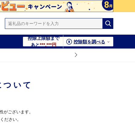
控除上限額まで
控除額を調べる
あと
***,***円
について
能性がございます。
ください。