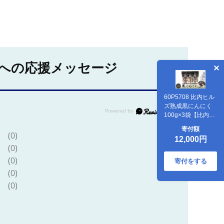
への応援メッセージ
60P5708 比内ヒル
ズ熟成黒にんにく
100g×3袋【比内ヒ
ルズ((株)でんろ
寄付額
く)】
(0)
12,000円
(0)
(0)
寄付をする
(0)
(0)