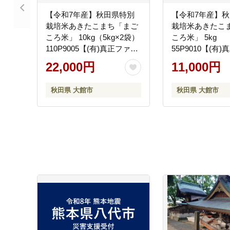
【令和7年産】秋田県特別
【令和7年産】
栽培米あきたこまち「まご
栽培米あきたこ
ころ米」 10kg（5kg×2袋）
ころ米」 5kg
110P9005【(有)真正ファー
55P9010【(有
ム】
ム】
22,000円
11,000円
秋田県 大館市
秋田県 大館市