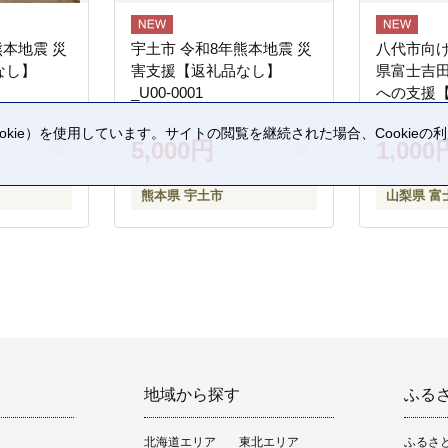
熊本地震 災
宇土市 令和8年熊本地震 災
八代市向け
なし】
害支援【返礼品なし】
県富士吉
_U00-0001
への支援
kie）を使用しています。サイトの閲覧を継続された場合、Cookie
5,000円
1,000
。
熊本県 宇土市
山梨県 富
地域から探す
ふる
北海道エリア
東北エリア
ふるさ