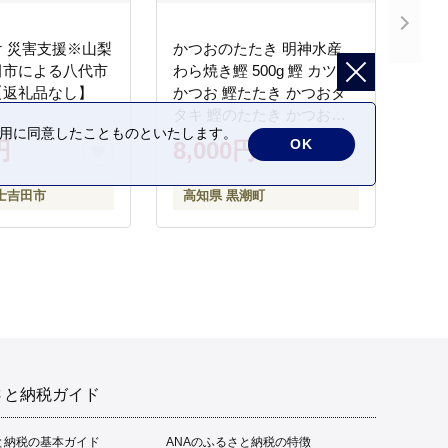
 災害支援※山梨
かつおのたたき 明神水産
田市による八代市
わら焼き鰹 500g 鰹 カツオ
【返礼品なし】
かつお 鰹たたき かつおタ
タキ 鰹のたたき かつおの
の利用に同意したことものといたします。
タタキ 藁焼き わら焼き 魚
OK
円
8,000円
さかな 海鮮 刺身 お刺身 冷
凍 ご家庭用 グルメ 特産品
士吉田市
高知県 黒潮町
ご当地 本場 高知 黒潮町 ギ
フト 贈答品 人気 返礼品 ふ
るさと納税 魚介類 高知県
産 土佐名物 高知県 高評価
食卓 ご飯のお供 父の日 ギ
フト プレゼント[1669]
さと納税ガイド
と納税の基本ガイド
ANAのふるさと納税の特徴