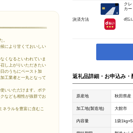
クレ
カー
d払
決済方法
た。
気候により甘くておいしい
少なくなるといわれていま
お召し上がりいただきたい
の日のうちにペースト加
返礼品詳細・お申込み・
や加工業者と一丸となって
お使いいただけます。ポテ
原産地
秋田県産
イクなども相性が抜群でお
加工地(製造地)
大館市
ミネラルを豊富に含むこ
内容量
1袋1kg×