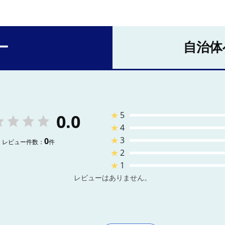
ー
自治体
★
5
0.0
★
4
★
3
0
レビュー件数：
件
★
2
★
1
レビューはありません。