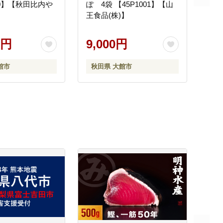
10】【秋田比内や
ぽ 4袋 【45P1001】【山
王食品(株)】
0円
9,000円
館市
秋田県 大館市