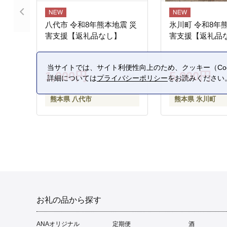
八代市 令和8年熊本地震 災
氷川町 令和8年
害支援【返礼品なし】
害支援【返礼品
当サイトでは、サイト利便性向上のため、クッキー（Coo
1,000円
5,000円
詳細については
プライバシーポリシー
をお読みください
熊本県 八代市
熊本県 氷川町
お礼の品から探す
ANAオリジナル
定期便
酒