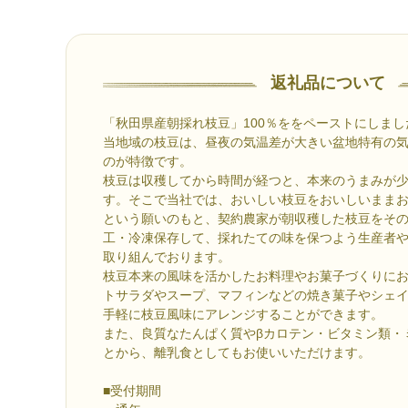
返礼品について
「秋田県産朝採れ枝豆」100％ををペーストにしまし
当地域の枝豆は、昼夜の気温差が大きい盆地特有の
のが特徴です。
枝豆は収穫してから時間が経つと、本来のうまみが
す。そこで当社では、おいしい枝豆をおいしいまま
という願いのもと、契約農家が朝収穫した枝豆をそ
工・冷凍保存して、採れたての味を保つよう生産者
取り組んでおります。
枝豆本来の風味を活かしたお料理やお菓子づくりに
トサラダやスープ、マフィンなどの焼き菓子やシェ
手軽に枝豆風味にアレンジすることができます。
また、良質なたんぱく質やβカロテン・ビタミン類・
とから、離乳食としてもお使いいただけます。
■受付期間