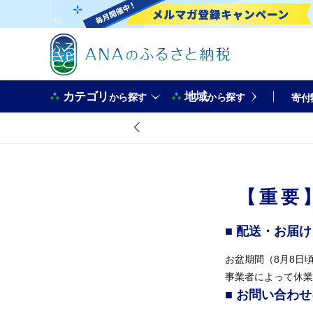
カテゴリ
地域
から探す
から探す
寄付
【重要
■ 配送・お届
お盆期間（8月8日
事業者によって休業
■ お問い合わ