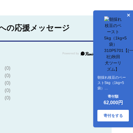
への応援メッセージ
(0)
(0)
朝採れ枝豆のペー
(0)
スト5kg（1kg×5
袋）
(0)
310P5701【(一社)
(0)
寄付額
秋田犬ツーリズ
62,000円
ム】
寄付をする