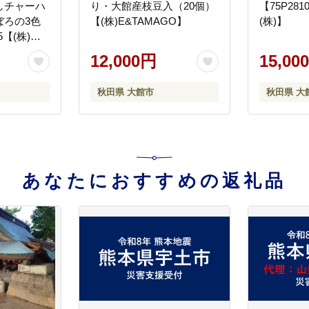
しチャーハ
り・大館産枝豆入（20個）
【75P28
ぼろの3色
【(株)E&TAMAGO】
(株)】
5【(株)花
12,000円
15,00
秋田県 大館市
秋田県 大
あなたにおすすめの返礼品