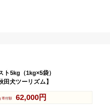
5kg（1kg×5袋）
一社)秋田犬ツーリズム】
62,000円
寄付額