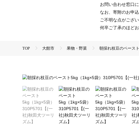
お問い合わせ窓口に
なお、寄附のお申込
ご不明な点がござい
何卒ご了承のほどお
TOP
大館市
果物・野菜
朝採れ枝豆のペースト5k
TOP
野菜
豆
朝採れ枝豆のペースト5kg（1kg×
TOP
加工食品
ほかの加工食品
朝採れ枝豆のペー