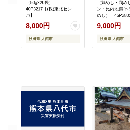
（50g×20袋）
（鶏めし・鶏め
40P3217【(株)東北セン
ン・比内地鶏そ
バ】
めし） 45P280
善】
8,000円
9,000円
秋田県 大館市
秋田県 大館市