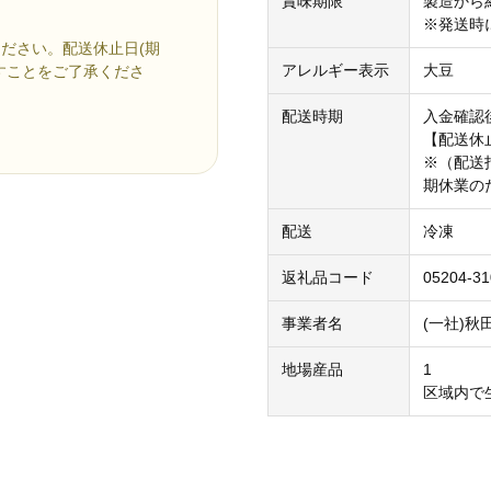
賞味期限
製造から約
※発送時
ださい。配送休止日(期
アレルギー表示
大豆
すことをご了承くださ
配送時期
入金確認
【配送休止】
※（配送
期休業の
配送
冷凍
返礼品コード
05204-3
事業者名
(一社)
地場産品
1
区域内で