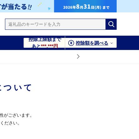
控除上限額まで
控除額を調べる
あと
***,***円
について
能性がございます。
ください。