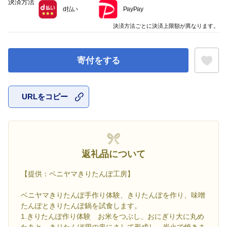
決済方法
d払い
PayPay
決済方法ごとに決済上限額が異なります。
寄付をする
URLをコピー
お気に入
返礼品について
【提供：ベニヤマきりたんぽ工房】
ベニヤマきりたんぽ手作り体験、きりたんぽを作り、味噌
たんぽときりたんぽ鍋を試食します。
1.きりたんぽ作り体験 お米をつぶし、おにぎり大に丸め