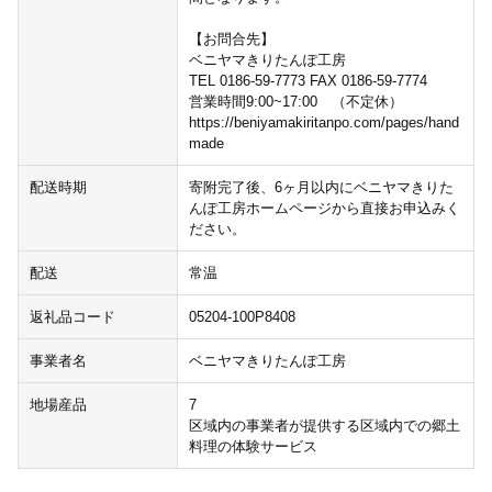
【お問合先】
ベニヤマきりたんぽ工房
TEL 0186-59-7773 FAX 0186-59-7774
営業時間9:00~17:00 （不定休）
https://beniyamakiritanpo.com/pages/hand
made
配送時期
寄附完了後、6ヶ月以内にベニヤマきりた
んぽ工房ホームページから直接お申込みく
ださい。
配送
常温
返礼品コード
05204-100P8408
事業者名
ベニヤマきりたんぽ工房
地場産品
7
区域内の事業者が提供する区域内での郷土
料理の体験サービス