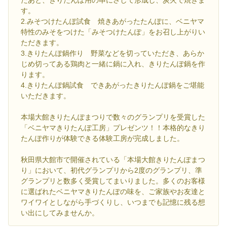
たあと、きりたんぽ用の串にさして形成し、炭火で焼きま
す。
2.みそつけたんぽ試食 焼きあがったたんぽに、ベニヤマ
特性のみそをつけた「みそつけたんぽ」をお召し上がりい
ただきます。
3.きりたんぽ鍋作り 野菜などを切っていただき、あらか
じめ切ってある鶏肉と一緒に鍋に入れ、きりたんぽ鍋を作
ります。
4.きりたんぽ鍋試食 できあがったきりたんぽ鍋をご堪能
いただきます。
本場大館きりたんぽまつりで数々のグランプリを受賞した
「ベニヤマきりたんぽ工房」プレゼンツ！！本格的なきり
たんぽ作りが体験できる体験工房が完成しました。
秋田県大館市で開催されている「本場大館きりたんぽまつ
り」において、初代グランプリから2度のグランプリ、準
グランプリと数多く受賞してまいりました。多くのお客様
に選ばれたベニヤマきりたんぽの味を、ご家族やお友達と
ワイワイとしながら手づくりし、いつまでも記憶に残る想
い出にしてみませんか。