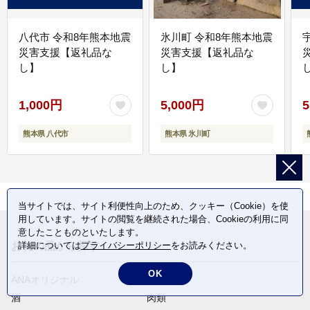
八代市 令和8年熊本地震
氷川町 令和8年熊本地震
災害支援【返礼品な
災害支援【返礼品な
し】
し】
し
1,000円
5,000円
5
熊本県 八代市
熊本県 氷川町
当サイトでは、サイト利便性向上のため、クッキー（Cookie）を使
用しています。サイトの閲覧を継続された場合、Cookieの利用に同
意したことものといたします。
詳細については
プライバシーポリシー
をお読みください。
お礼の品から探す
OK
ANAオリジナル
定期便
酒
肉類