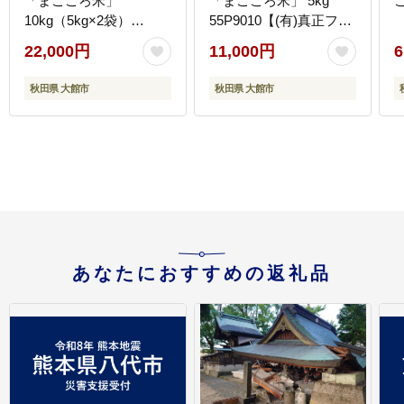
「まごころ米」
「まごころ米」 5kg
10kg（5kg×2袋）
55P9010【(有)真正ファ
110P9005【(有)真正フ
ーム】
22,000円
11,000円
6
ァーム】
秋田県 大館市
秋田県 大館市
あなたにおすすめの返礼品