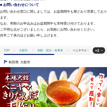
■ お問い合わせについて
お問い合わせ窓口に関しましては、お盆期間中も暦どおり営業しており
ます。
なお、寄附のお申込みはお盆期間中も常時受け付けております。
ご不明な点がございましたら、お気軽にお問い合わせください。
何卒ご了承のほどお願い申し上げます。
+2
TOP
大館市
体験・宿泊・食事券
ベニヤマきりたんぽ手作り
TOP
旅行・宿泊・体験
体験チケット
ベニヤマきりたんぽ手
秋田県
大館市
TOP
旅行・宿泊・体験
体験チケット
その他体験チケット