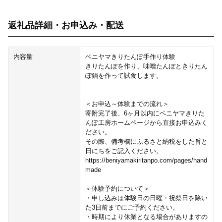
返礼品詳細・お申込み・配送
内容量
ベニヤマきりたんぽ手作り体験
きりたんぽを作り、味噌たんぽときりたん
ぽ鍋を作って試食します。
＜お申込～体験までの流れ＞
寄附完了後、6ヶ月以内にベニヤマきりた
んぽ工房ホームページから直接お申込みく
ださい。
その際、備考欄にふるさと納税をした旨と
日にちをご記入ください。
https://beniyamakiritanpo.com/pages/hand
made
＜体験予約について＞
・申し込みは体験日の日曜・祝祭日を除い
た3日前までにご予約ください。
・時期により休業となる場合がありますの