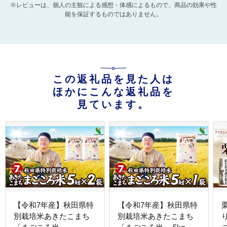
※レビューは、個人の主観による感想・体感によるもので、商品の効果や性
能を保証するものではありません。
この返礼品を見た人は
ほかにこんな返礼品を
見ています。
【令和7年産】秋田県特
【令和7年産】秋田県特
別栽培米あきたこまち
別栽培米あきたこまち
り