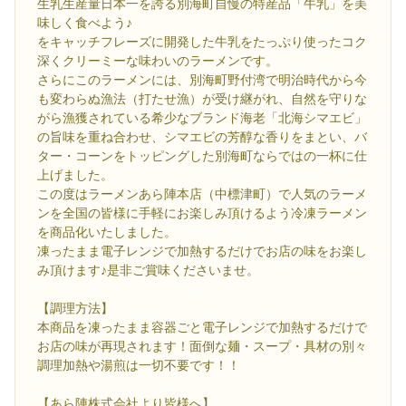
生乳生産量日本一を誇る別海町自慢の特産品「牛乳」を美
味しく食べよう♪
をキャッチフレーズに開発した牛乳をたっぷり使ったコク
深くクリーミーな味わいのラーメンです。
さらにこのラーメンには、別海町野付湾で明治時代から今
も変わらぬ漁法（打たせ漁）が受け継がれ、自然を守りな
がら漁獲されている希少なブランド海老「北海シマエビ」
の旨味を重ね合わせ、シマエビの芳醇な香りをまとい、バ
ター・コーンをトッピングした別海町ならではの一杯に仕
上げました。
この度はラーメンあら陣本店（中標津町）で人気のラーメ
ンを全国の皆様に手軽にお楽しみ頂けるよう冷凍ラーメン
を商品化いたしました。
凍ったまま電子レンジで加熱するだけでお店の味をお楽し
み頂けます♪是非ご賞味くださいませ。
【調理方法】
本商品を凍ったまま容器ごと電子レンジで加熱するだけで
お店の味が再現されます！面倒な麺・スープ・具材の別々
調理加熱や湯煎は一切不要です！！
【あら陣株式会社より皆様へ】