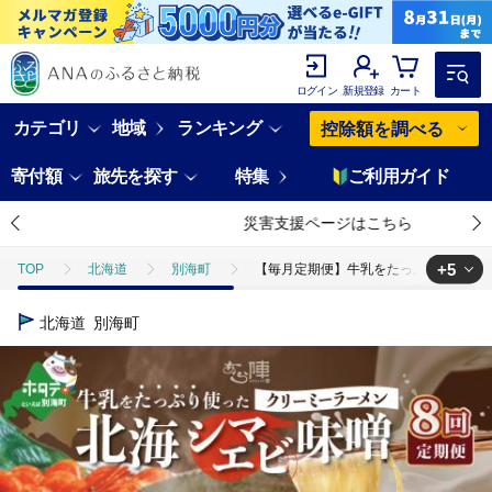
ログイン
新規登録
カート
カテゴリ
地域
ランキング
控除額を調べる
寄付額
旅先を探す
特集
ご利用ガイド
災害支援ページはこちら
+5
TOP
北海道
別海町
【毎月定期便】牛乳をたっぷり使ったクリーミ
TOP
魚介類
【毎月定期便】牛乳をたっぷり使ったクリーミーラーメン（北
北海道
別海町
TOP
魚介類
えび
【毎月定期便】牛乳をたっぷり使ったクリーミー
TOP
定期便
【毎月定期便】牛乳をたっぷり使ったクリーミーラーメン（北
TOP
定期便
ほかの定期便
【毎月定期便】牛乳をたっぷり使った
TOP
加工食品
【毎月定期便】牛乳をたっぷり使ったクリーミーラーメン（