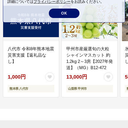
詳細については
プライバシーポリシー
をお読みください。
OK
八代市 令和8年熊本地震
甲州市産厳選旬の大粒
災害支援【返礼品な
シャインマスカット 約
し】
1.2kg 2～3房【2027年発
送】（MG）B12-472
1,000円
13,000円
5
熊本県 八代市
山梨県 甲州市