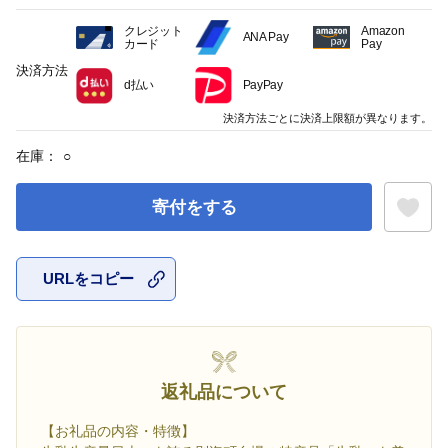
クレジット
Amazon
ANA Pay
カード
Pay
決済方法
d払い
PayPay
決済方法ごとに決済上限額が異なります。
在庫：
○
寄付をする
URLをコピー
お気に入
返礼品について
【お礼品の内容・特徴】