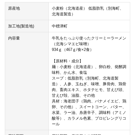
原産地
小麦粉（北海道産） 低脂肪乳（別海町、
北海道製造）
加工地(製造地)
中標津町
内容量
牛乳をたっぷり使ったクリーミーラーメン
（北海シマエビ味噌）
934ｇ（467ｇ/食×2食）
【原材料・成分】
麺：小麦粉（北海道産）、卵白粉、発酵調
味料、かん水、食塩
スープ：低脂肪乳（別海町、北海道製
造）、人参、玉ねぎ、味噌、豚骨肉、鶏骨
肉、畜肉エキス、ホタテヒモ、甘えび頭、
甘えび殻、油脂、その他
具材：海老団子（鶏肉、バナメイエビ、鶏
卵、その他）、スイートコーン、バター、
水菜、ラー油、糸唐辛子、調味料（アミノ
酸等）、カラメル色素、プロピレングリコ
ール