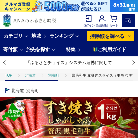
ログイン
新規登録
カート
カテゴリ
地域
ランキング
控除額を調べる
寄付額
旅先を探す
特集
ご利用ガイド
「ふるさとチョイス」システム連携に関して
TOP
北海道
別海町
黒毛和牛 赤身肉スライス（モモ ウデ）1kg
北海道
別海町