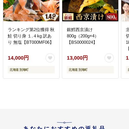
ランキング第2位獲得 秋
銀鱈西京漬け
鮭 切り身 １.４kg 訳あ
800g（200g×4）
り 無塩【BT000MF06】
【BS0000024】
1
【
14,000円
13,000円
1
北海道 別海町
北海道 別海町
あなたにおすすめの返礼品