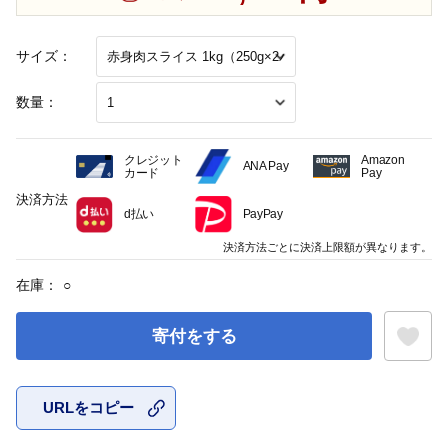
サイズ：
数量：
クレジット
Amazon
ANA Pay
カード
Pay
決済方法
d払い
PayPay
決済方法ごとに決済上限額が異なります。
在庫：
○
寄付をする
URLをコピー
お気に入