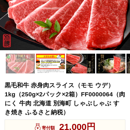
黒毛和牛 赤身肉スライス（モモ ウデ）
1kg（250g×2パック×2箱）FF0000064（肉
にく 牛肉 北海道 別海町 しゃぶしゃぶ す
き焼き ふるさと納税）
21,000円
寄付額