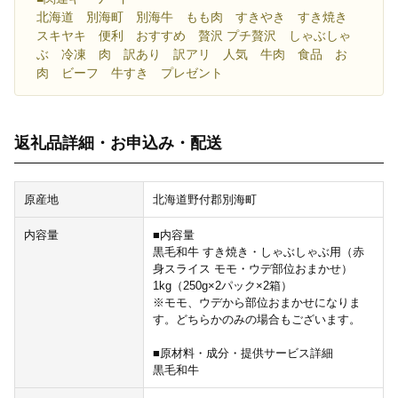
北海道 別海町 別海牛 もも肉 すきやき すき焼き
スキヤキ 便利 おすすめ 贅沢 プチ贅沢 しゃぶしゃ
ぶ 冷凍 肉 訳あり 訳アリ 人気 牛肉 食品 お
肉 ビーフ 牛すき プレゼント
返礼品詳細・お申込み・配送
原産地
北海道野付郡別海町
内容量
■内容量
黒毛和牛 すき焼き・しゃぶしゃぶ用（赤
身スライス モモ・ウデ部位おまかせ）
1kg（250g×2パック×2箱）
※モモ、ウデから部位おまかせになりま
す。どちらかのみの場合もございます。
■原材料・成分・提供サービス詳細
黒毛和牛