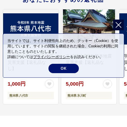
当サイトでは、サイト利便性向上のため、クッキー（Cookie）を使
用しています。サイトの閲覧を継続された場合、Cookieの利用に同
意したことものといたします。
八代市 令和8年熊本地震
氷川町 令和8年熊本地震
詳細については
プライバシーポリシー
をお読みください。
災害支援【返礼品な
災害支援【返礼品な
し】
し】
し
OK
1,000円
5,000円
5
熊本県 八代市
熊本県 氷川町