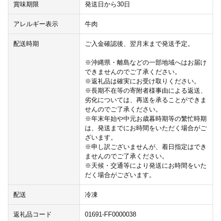
賞味期限
発送日から30日
アレルギー表示
牛肉
配送時期
ご入金確認後、翌月末まで発送予定。
※沖縄県・離島などの一部地域へはお届け
できませんのでご了承ください。
※返礼品は確実にお受け取りください。
※長期不在等の寄附者様事由による返送、
劣化については、再送を承ることができま
せんのでご了承ください。
※年末年始や中元お歳暮時期等の繁忙時期
は、発送までにお時間をいただく場合がご
ざいます。
※申し訳ございませんが、着日指定はでき
ませんのでご了承ください。
※天候・交通等により発送にお時間をいた
だく場合がございます。
配送
冷凍
返礼品コード
01691-FF0000038