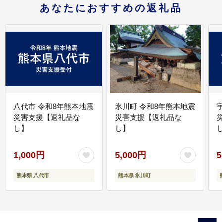
あなたにおすすめの返礼品
八代市 令和8年熊本地震
氷川町 令和8年熊本地震
災害支援【返礼品な
災害支援【返礼品な
し】
し】
し
1,000円
5,000円
5
熊本県 八代市
熊本県 氷川町