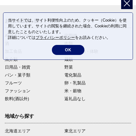
当サイトでは、サイト利便性向上のため、クッキー（Cookie）を使
お礼の品から探す
用しています。サイトの閲覧を継続された場合、Cookieの利用に同
意したことものといたします。
ANAオリジナル
定期便
詳細については
プライバシーポリシー
をお読みください。
酒
肉類
OK
加工食品
旅行・宿泊・体験
魚介類
麺類
日用品・雑貨
野菜
パン・菓子類
電化製品
フルーツ
卵・乳製品
ファッション
米・穀物
飲料(酒以外)
返礼品なし
地域から探す
北海道エリア
東北エリア