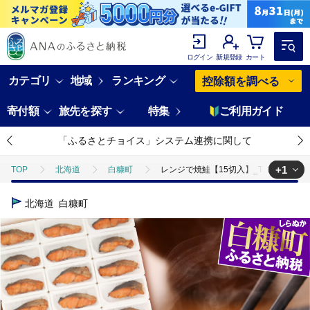
ログイン
新規登録
カート
カテゴリ
地域
ランキング
控除額を調べる
寄付額
旅先を探す
特集
ご利用ガイド
「ふるさとチョイス」システム連携に関して
+1
TOP
北海道
白糠町
レンジで焼鮭【15切入】_T013-1431
TOP
魚介類
レンジで焼鮭【15切入】_T013-1431
北海道
白糠町