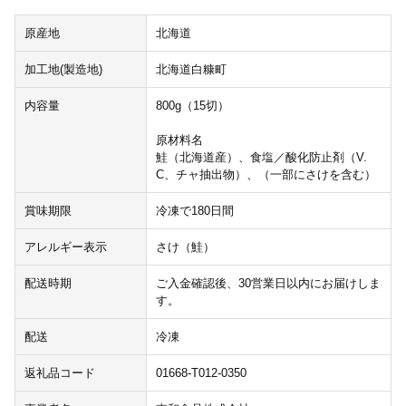
原産地
北海道
加工地(製造地)
北海道白糠町
内容量
800g（15切）
原材料名
鮭（北海道産）、食塩／酸化防止剤（V.
C、チャ抽出物）、（一部にさけを含む）
賞味期限
冷凍で180日間
アレルギー表示
さけ（鮭）
配送時期
ご入金確認後、30営業日以内にお届けしま
す。
配送
冷凍
返礼品コード
01668-T012-0350