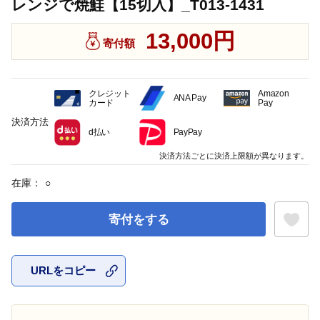
レンジで焼鮭【15切入】_T013-1431
13,000円
寄付額
クレジット
Amazon
ANA Pay
カード
Pay
決済方法
d払い
PayPay
決済方法ごとに決済上限額が異なります。
在庫：
○
寄付をする
URLをコピー
お気に入