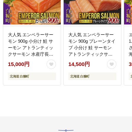
大人気 エンペラーサー
大人気 エンペラーサー
モン 900g 小分け 鮭 サ
モン 900g プレーンタイ
1
ーモン アトランティッ
プ 小分け 鮭 サーモン
クサーモン 水産庁長官
アトランティックサー
賞 受賞 さけ シャケ し
モン 水産庁長官賞 受賞
15,000円
14,500円
3
ゃけ sake カルパッチョ
さけ シャケ しゃけ
北
ソテー レアステーキ 人
sake カルパッチョ ソテ
0
北海道 白糠町
北海道 白糠町
気 高級 大満足 美味しい
ー レアステーキ 人気 高
贈答 生食用 刺身 お刺身
級 大満足 美味しい 贈答
刺し身 魚介類 海鮮 冷凍
生食用 刺身 お刺身 刺し
厚切り 薄切り ふるさと
身 魚介類 海鮮 冷凍 厚
納税 ふるさとチョイス
切り 薄切り ふるさと納
チョイス 北海道 白糠町
税 北海道 白糠町_T014-
_T015-0910
0911