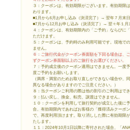
３：クーポンは、有効期限がございます。有効期限
わります。
■1月から6月お申し込み（決済完了）→ 翌年７月末
■7月から12月お申し込み（決済完了）→ 翌々年１月
４：クーポンは、有効期限内の「ご予約」ならびに
ただけます。
５：クーポンは、予約時のみ利用可能です。現地で
ません。
６：ご旅行代金がクーポン券面額を下回る場合は、
ずクーポン券面額以上のご旅行をお選びください。
７：予約成立後のクーポン適用はできません。一度
度ご予約をお願いします。
（満席・満室のためお取り直しができない場合や、
異なる場合がありますのでご注意ください。）
８：当クーポンご利用の際は他の割引のご利用はで
９：払い戻し、換金、転売、譲渡はできません。
１０：クーポンを利用して旅行契約が成立した後に
合、有効期限内であればお客様の「獲得済みクーポ
で、再度利用頂けます。取り消しした際に有効期限
たします。
１１：2024年10月1日以降に寄付された場合、「A