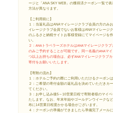
ージと「ANA SKY WEB」の獲得済クーポン一覧
方法が異なります。
【ご利用前に】
１：当返礼品はANAマイレージクラブ会員の方のみお
イレージクラブ会員でないお客様はANAマイレージク
のふるさと納税サイトお客様登録にてマイページを
い。
２
：ANAトラベラーズホテルはANAマイレージクラ
のみご予約することが可能です。同一名義のANAマイ
つ以上お持ちの場合は、必ずANAマイレージクラブ
寄付をお願いいたします。
【寄附の流れ】
１：ホテルご予約の際にご利用いただけるクーポン
２：ご希望の寄付金額の返礼品を決めていただきカ
てください。
３：お申し込み後5～10営業日程で寄附者様のマイ
たします。なお、年末年始やゴールデンウイークな
布に14営業日程度かかる場合がございます。
４：クーポンの準備ができましたら準備完了メール