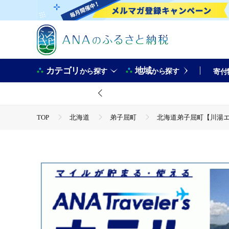
カテゴリ
地域
から探す
から探す
寄付
TOP
北海道
弟子屈町
北海道弟子屈町【川湯エ
TOP
ANAオリジナル
ANA関連返礼品
ホテル