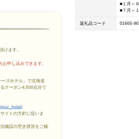
■１月～
■７月～
返礼品コード
01665-90
頂けます。
のみお申し込みできます。
ベラーズホテル」で北海道
クーポン4,500点分で
mtour_hotel/
先サイトの方針に従いま
宿泊施設の空き状況をご確