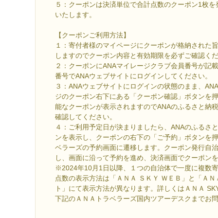
５：クーポンは決済単位で合計点数のクーポン1枚を
いたします。
【クーポンご利用方法】
１：寄付者様のマイページにクーポンが格納された
しますのでクーポン内容と有効期限を必ずご確認く
２：クーポンにANAマイレージクラブ会員番号が記
番号でANAウェブサイトにログインしてください。
３：ANAウェブサイトにログインの状態のまま、AN
ジのクーポン右下にある「クーポン確認」ボタンを
能なクーポンが表示されますのでANAのふるさと納
確認してください。
４：ご利用予定日が決まりましたら、ANAのふるさ
ンを表示し、クーポンの右下の「ご予約」ボタンを押
ベラーズの予約画面に遷移します。クーポン発行自
し、画面に沿って予約を進め、決済画面でクーポン
※2024年10月1日以降、１つの自治体で一度に複
点数の表示方法は「ＡＮＡ ＳＫＹ ＷＥＢ」と「Ａ
ト」にて表示方法が異なります。詳しくはＡＮＡ SKY
下記のＡＮＡトラベラーズ国内ツアーデスクまでお