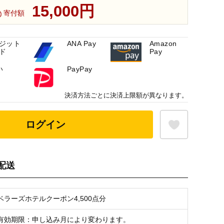
15,000円
寄付額
ジット
ANA Pay
Amazon
ド
Pay
い
PayPay
決済方法ごとに決済上限額が異なります。
ログイン
配送
お気に入り登録
ベラーズホテルクーポン4,500点分
有効期限：申し込み月により変わります。