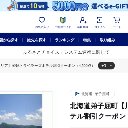
お気に入り
ご利用ガイド
新規登録
ログイン
カート
額から探す
旅先を探す
ランキング
特集
取り組み
「ふるさとチョイス」システム連携に関して
+1
リア】ANAトラベラーズホテル割引クーポン（4,500点）
クーポン
北海道弟子屈町【川湯エリア】ANAトラベラーズホテル割引クー
北海道
弟子屈町
北海道弟子屈町【
テル割引クーポン（