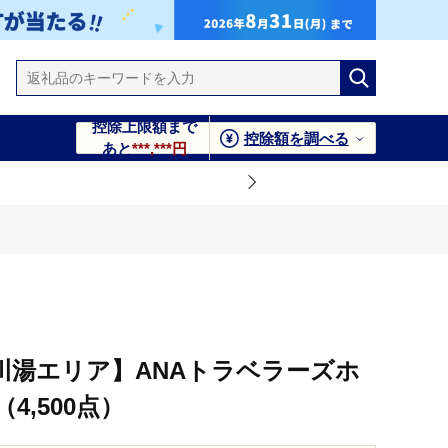
控除上限額まで
控除額を調べる
あと
***,***円
ポン（4,500点）
川湯エリア】ANAトラベラーズホ
4,500点）