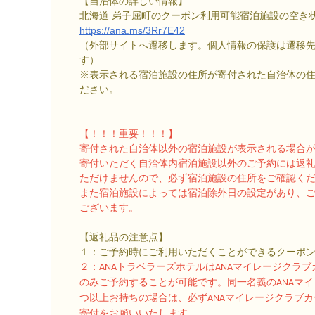
【自治体の詳しい情報】
北海道 弟子屈町のクーポン利用可能宿泊施設の空き
https://ana.ms/3Rr7E42
（外部サイトへ遷移します。個人情報の保護は遷移
す）
※表示される宿泊施設の住所が寄付された自治体の
ださい。
【！！！重要！！！】
寄付された自治体以外の宿泊施設が表示される場合
寄付いただく自治体内宿泊施設以外のご予約には返
ただけませんので、必ず宿泊施設の住所をご確認く
また宿泊施設によっては宿泊除外日の設定があり、
ございます。
【返礼品の注意点】
１：ご予約時にご利用いただくことができるクーポン
２
：ANAトラベラーズホテルはANAマイレージクラ
のみご予約することが可能です。同一名義のANAマイ
つ以上お持ちの場合は、必ずANAマイレージクラブ
寄付をお願いいたします。