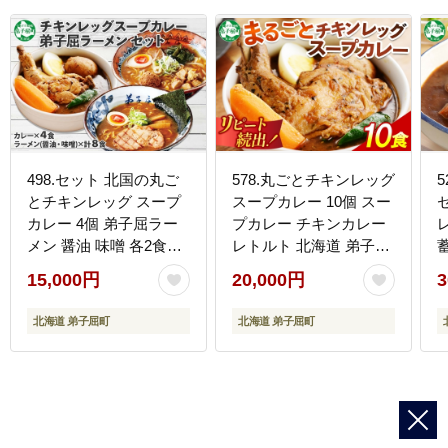
498.セット 北国の丸ご
578.丸ごとチキンレッグ
とチキンレッグ スープ
スープカレー 10個 スー
カレー 4個 弟子屈ラー
プカレー チキンカレー
メン 醤油 味噌 各2食入
レトルト 北海道 弟子屈
2種 送料無料 北海道 弟
町
15,000円
20,000円
3
子屈町
北海道 弟子屈町
北海道 弟子屈町