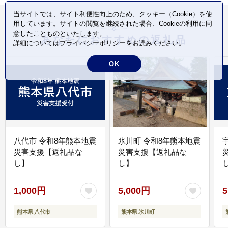
当サイトでは、サイト利便性向上のため、クッキー（Cookie）を使
用しています。サイトの閲覧を継続された場合、Cookieの利用に同
意したことものといたします。
あなたにおすすめの返礼品
詳細については
プライバシーポリシー
をお読みください。
OK
八代市 令和8年熊本地震
氷川町 令和8年熊本地震
災害支援【返礼品な
災害支援【返礼品な
し】
し】
し
1,000円
5,000円
5
熊本県 八代市
熊本県 氷川町