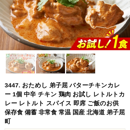
3447. おためし 弟子屈 バターチキンカレ
ー 1個 中辛 チキン 鶏肉 お試し レトルトカ
レー レトルト スパイス 即席 ご飯のお供
保存食 備蓄 非常食 常温 国産 北海道 弟子屈
町