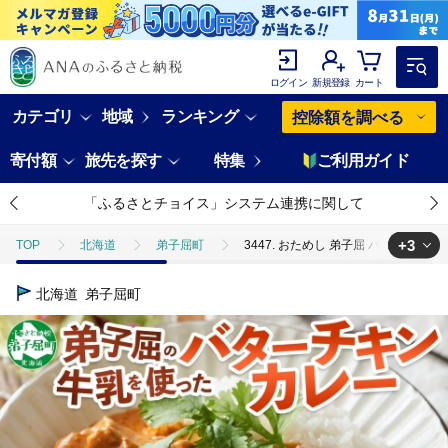
ログイン
新規登録
カート
カテゴリ
地域
ランキング
控除額を調べる
寄付額
旅先を探す
特集
ご利用ガイド
「ふるさとチョイス」システム連携に関して
+3
TOP
北海道
弟子屈町
3447. おためし 弟子屈 バターチキ
TOP
加工食品
3447. おためし 弟子屈 バターチキンカレー 1個 
北海道
弟子屈町
TOP
加工食品
惣菜・レトルト
3447. おためし 弟子屈 バ
TOP
加工食品
惣菜・レトルト
カレー
3447. おた