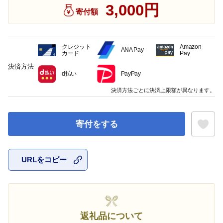
3,000円
寄付額
クレジット
Amazon
ANA Pay
カード
Pay
決済方法
d払い
PayPay
決済方法ごとに決済上限額が異なります。
寄付をする
URLをコピー
お気に入
返礼品について