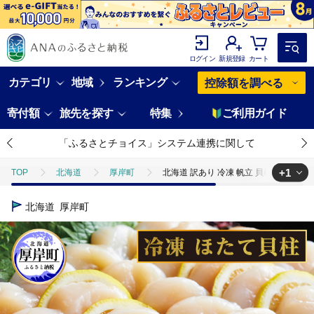
ログイン
新規登録
カート
カテゴリ
地域
ランキング
控除額を調べる
寄付額
旅先を探す
特集
ご利用ガイド
「ふるさとチョイス」システム連携に関して
+1
TOP
北海道
厚岸町
北海道 訳あり 冷凍 帆立 貝柱 1.1kg ホ
TOP
魚介類
貝類
ほたて
北海道 訳あり 冷凍 帆立 貝柱 
北海道
厚岸町