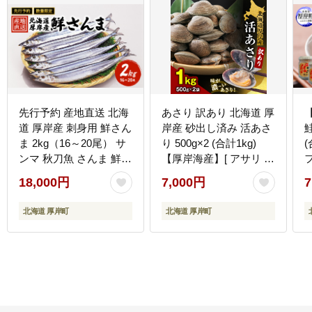
先行予約 産地直送 北海
あさり 訳あり 北海道 厚
道 厚岸産 刺身用 鮮さん
岸産 砂出し済み 活あさ
ま 2kg（16～20尾） サ
り 500g×2 (合計1kg)
(
ンマ 秋刀魚 さんま 鮮魚
【厚岸海産】[ アサリ 魚
魚介類 海産 生さんま
貝 海鮮 大粒 美味しい
18,000円
7,000円
7
栄養 旨み 砂出し 水洗い
冷蔵 便利 ]
北海道 厚岸町
北海道 厚岸町