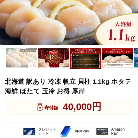
北海道 訳あり 冷凍 帆立 貝柱 1.1kg ホタテ
海鮮 ほたて 玉冷 お得 厚岸
40,000円
寄付額
クレジット
Amazon
ANA Pay
カード
Pay