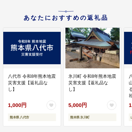
あなたにおすすめの返礼品
八代市 令和8年熊本地震
氷川町 令和8年熊本地震
災害支援【返礼品な
災害支援【返礼品な
し】
し】
1,000円
5,000円
1
熊本県 八代市
熊本県 氷川町