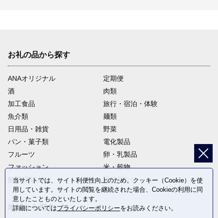
お礼の品から探す
ANAオリジナル
定期便
酒
肉類
加工食品
旅行・宿泊・体験
魚介類
麺類
日用品・雑貨
野菜
パン・菓子類
電化製品
フルーツ
卵・乳製品
ファッション
米・穀物
飲料(酒以外)
返礼品なし
当サイトでは、サイト利便性向上のため、クッキー（Cookie）を使
用しています。サイトの閲覧を継続された場合、Cookieの利用に同
意したことものといたします。
地域から探す
詳細については
プライバシーポリシー
をお読みください。