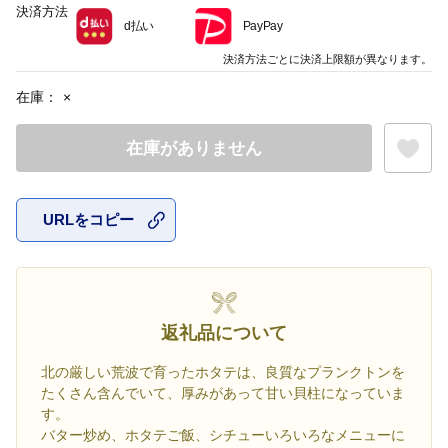
決済方法
d払い
PayPay
決済方法ごとに決済上限額が異なります。
在庫：
×
在庫がありません
URLをコピー
お気に入
返礼品について
北の厳しい荒波で育ったホタテは、良質なプランクトンを
たくさん含んでいて、厚みがあって甘い貝柱になっていま
す。
バター炒め、ホタテご飯、シチューいろいろなメニューに