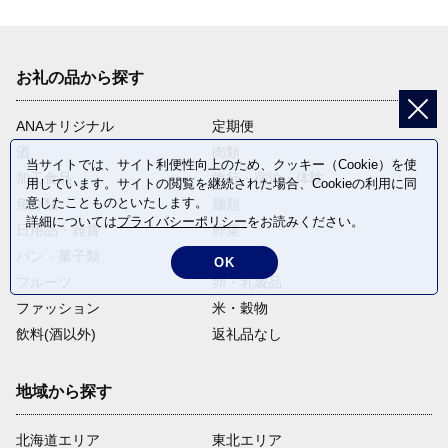
お礼の品から探す
ANAオリジナル
定期便
酒
肉類
当サイトでは、サイト利便性向上のため、クッキー（Cookie）を使
加工食品
旅行・宿泊・体験
用しています。サイトの閲覧を継続された場合、Cookieの利用に同
意したことものといたします。
魚介類
麺類
詳細については
プライバシーポリシー
をお読みください。
日用品・雑貨
野菜
パン・菓子類
電化製品
OK
フルーツ
卵・乳製品
ファッション
米・穀物
飲料(酒以外)
返礼品なし
地域から探す
北海道エリア
東北エリア