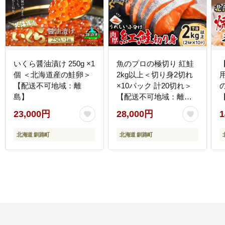
いくら醤油漬け 250g ×1
魚のプロの極切り 紅鮭
個 ＜北海道産の鮭卵＞
2kg以上＜切り身2切れ
【配送不可地域：離
×10パック 計20切れ＞
島】
【配送不可地域：離
島】
23,000円
28,000円
1
北海道 釧路町
北海道 釧路町