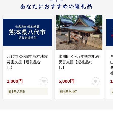
あなたにおすすめの返礼品
八代市 令和8年熊本地震
氷川町 令和8年熊本地震
災害支援【返礼品な
災害支援【返礼品な
し】
し】
1,000円
5,000円
1
熊本県 八代市
熊本県 氷川町