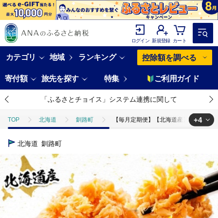
ログイン
新規登録
カート
カテゴリ
地域
ランキング
控除額を調べる
寄付額
旅先を探す
特集
ご利用ガイド
「ふるさとチョイス」システム連携に関して
+4
TOP
北海道
釧路町
【毎月定期便】【北海道産】秋鮭を使用し
TOP
魚介類
鮮魚
ほかの鮮魚
【毎月定期便】【北海道
北海道
釧路町
TOP
定期便
【毎月定期便】【北海道産】秋鮭を使用した鮭フレーク(
TOP
加工食品
缶詰・瓶詰
魚(缶詰・瓶詰)
【毎月定期
TOP
加工食品
ほかの加工食品
【毎月定期便】【北海道産】秋