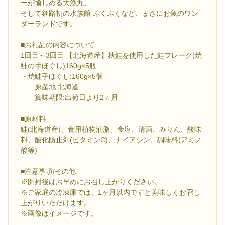
ーが愉しめる大漁丸、
そして釧路初の水族館 ぷくぷくなど、まさにお魚のワン
ダーランドです。
■お礼品の内容について
1回目～3回目 【北海道産】秋鮭を使用した鮭フレーク(焼
鮭の手ほぐし)160g×5瓶
・焼鮭手ほぐし:160g×5個
原産地:北海道
賞味期限:出荷日より2ヵ月
■原材料
鮭(北海道産)、食用植物油脂、食塩、清酒、みりん、酸味
料、酸化防止剤(ビタミンC)、ナイアシン、調味料(アミノ
酸等)
■注意事項/その他
※開封後はお早めにお召し上がりください。
※ご家庭の冷凍庫では、1ヶ月以内ですと美味しくお召し
上がりいただけます。
※画像はイメージです。