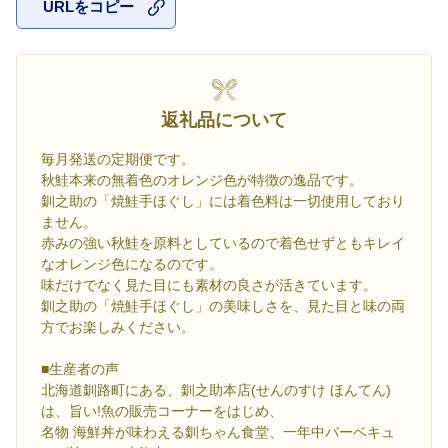
URLをコピー
お気に入
返礼品について
毎月発送の定期便です。
秋鮭本来の無着色のオレンジ色が特徴の逸品です。
釧之助の「焼鮭手ほぐし」には着色料は一切使用しており
ません。
赤みの強い秋鮭を原料としているので着色せずともキレイ
なオレンジ色になるのです。
味だけでなく見た目にも素材の良さが活きています。
釧之助の「焼鮭手ほぐし」の美味しさを、見た目と味の両
方でお楽しみください。
■生産者の声
北海道釧路町にある、釧之助本店(せんのすけ ほんてん)
は、旨い!魚の販売コーナーをはじめ、
名物 海鮮丼が味わえる釧ちゃん食堂、一年中バーベキュ