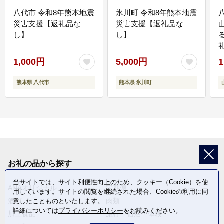
八代市 令和8年熊本地震
氷川町 令和8年熊本地震
災害支援【返礼品な
災害支援【返礼品な
し】
し】
1,000円
5,000円
1
熊本県 八代市
熊本県 氷川町
お礼の品から探す
当サイトでは、サイト利便性向上のため、クッキー（Cookie）を使
ANAオリジナル
定期便
用しています。サイトの閲覧を継続された場合、Cookieの利用に同
酒
肉類
意したことものといたします。
詳細については
プライバシーポリシー
をお読みください。
加工食品
旅行・宿泊・体験