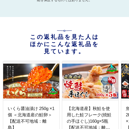
能を保証するものではありません。
この返礼品を見た人は
ほかにこんな返礼品を
見ています。
いくら醤油漬け 250g ×1
【北海道産】秋鮭を使
個 ＜北海道産の鮭卵＞
用した鮭フレーク(焼鮭
【配送不可地域：離
の手ほぐし)160g×5瓶
島】
【配送不可地域：離