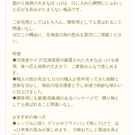
脂のり抜群の大きなほっけは、口に入れた瞬間にじゅわっ
と広がる旨みがたまらない逸品です。
ご自宅用としてはもちろん、贈答用としても喜ばれること
間違いなし。
ぜひこの機会に、北海道の海の恵みを贅沢にご堪能くださ
い。
特徴
◆北海道サイズ!北海道産の厳選された大きなほっけを使
用。食べ応え抜群の大きさで、ご家族みんなで楽しめま
す。
◆職人の技が光る!ヒロセの職人が長年培ってきた経験と
技術を活かし、独自の塩分濃度と干し加減で絶妙な味わい
に仕上げました。
◆贈答用にも最適!高級感のあるパッケージで、贈り物と
しても喜ばれること間違いなし。
おすすめの食べ方
◆シンプルに焼く グリルやフライパンで焼くだけで、ほ
っけ本来の旨みが楽しめます。 大根おろしと醤油を添え