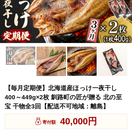
【毎月定期便】北海道産ほっけ一夜干し
400～449g×2枚 釧路町の匠が贈る 北の至
宝 干物全3回【配送不可地域：離島】
40,000円
寄付額