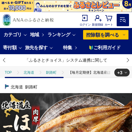
ログイン
新規登録
カート
カテゴリ
地域
ランキング
控除額を調べる
寄付額
旅先を探す
特集
ご利用ガイド
「ふるさとチョイス」システム連携に関して
+3
TOP
北海道
釧路町
【毎月定期便】北海道産ほっけ一夜干し 4
TOP
魚介類
【毎月定期便】北海道産ほっけ一夜干し 400～449g
北海道
釧路町
TOP
魚介類
干物
ホッケ
【毎月定期便】北海道産ほっけ
TOP
定期便
【毎月定期便】北海道産ほっけ一夜干し 400～449g