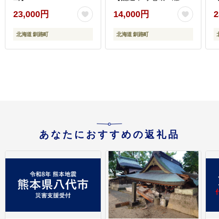
島】
23,000円
14,000円
2
北海道 釧路町
北海道 釧路町
あなたにおすすめの返礼品