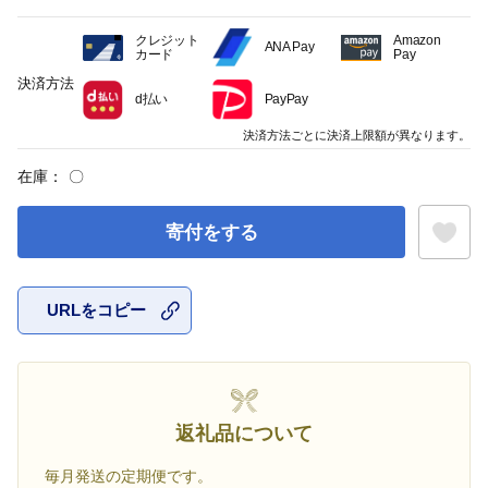
クレジット
Amazon
ANA Pay
カード
Pay
決済方法
d払い
PayPay
決済方法ごとに決済上限額が異なります。
在庫：
〇
寄付をする
URLをコピー
お気に入
返礼品について
毎月発送の定期便です。