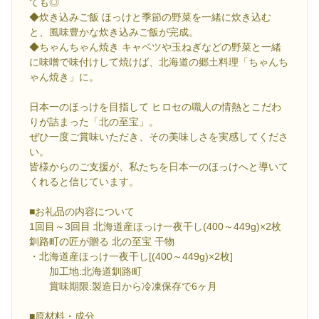
ても◎
◆炊き込みご飯 ほっけと季節の野菜を一緒に炊き込む
と、風味豊かな炊き込みご飯が完成。
◆ちゃんちゃん焼き キャベツや玉ねぎなどの野菜と一緒
に味噌で味付けして焼けば、北海道の郷土料理「ちゃんち
ゃん焼き」に。
日本一のほっけを目指して ヒロセの職人の情熱とこだわ
りが詰まった「北の至宝」。
ぜひ一度ご賞味いただき、その美味しさを実感してくださ
い。
皆様からのご支援が、私たちを日本一のほっけへと導いて
くれると信じています。
■お礼品の内容について
1回目～3回目 北海道産ほっけ一夜干し(400～449g)×2枚
釧路町の匠が贈る 北の至宝 干物
・北海道産ほっけ一夜干し[(400～449g)×2枚]
加工地:北海道釧路町
賞味期限:製造日から冷凍保存で6ヶ月
■原材料・成分