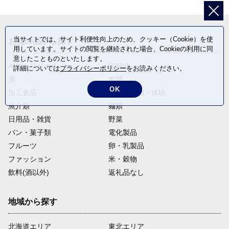
当サイトでは、サイト利便性向上のため、クッキー（Cookie）を使
お礼の品から探す
用しています。サイトの閲覧を継続された場合、Cookieの利用に同
意したことものといたします。
ANAオリジナル
定期便
詳細については
プライバシーポリシー
をお読みください。
酒
肉類
OK
加工食品
旅行・宿泊・体験
魚介類
麺類
日用品・雑貨
野菜
パン・菓子類
電化製品
フルーツ
卵・乳製品
ファッション
米・穀物
飲料(酒以外)
返礼品なし
地域から探す
北海道エリア
東北エリア