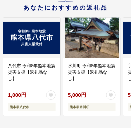
あなたにおすすめの返礼品
八代市 令和8年熊本地震
氷川町 令和8年熊本地震
災害支援【返礼品な
災害支援【返礼品な
し】
し】
し
1,000円
5,000円
5
熊本県 八代市
熊本県 氷川町