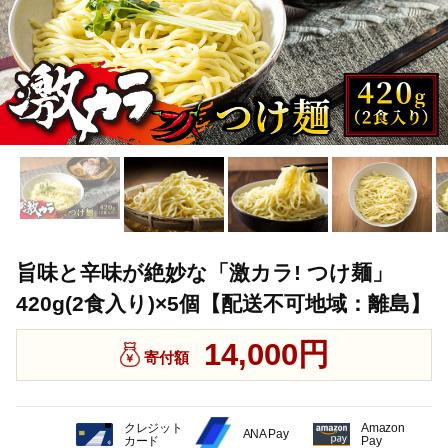
旨味と辛味が絶妙な「激カラ! つけ麺」
420g(2食入り)×5個【配送不可地域：離島】
14,000円
寄付額
クレジット
Amazon
ANA Pay
カード
Pay