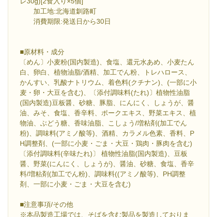
レ30g)[2食入り×5個]
加工地:北海道釧路町
消費期限:発送日から30日
■原材料・成分
〔めん〕小麦粉(国内製造)、食塩、還元水あめ、小麦たん
白、卵白、植物油脂/酒精、加工でん粉、トレハロース、
かんすい、乳酸ナトリウム、着色料(クチナン)、(一部に小
麦・卵・大豆を含む)、〔添付調味料(たれ)〕植物性油脂
(国内製造)豆板醤、砂糖、豚脂、にんにく、しょうが、醤
油、みそ、食塩、香辛料、ポークエキス、野菜エキス、植
物油、ぶどう糖、香味油脂、こしょう/増粘剤(加工でん
粉)、調味料(アミノ酸等)、酒精、カラメル色素、香料、P
H調整剤、(一部に小麦・ごま・大豆・鶏肉・豚肉を含む)
〔添付調味料(辛味たれ)〕 植物性油脂(国内製造)、豆板
醤、野菜(にんにく、しょうが)、醤油、砂糖、食塩、香辛
料/増粘剤(加工でん粉)、調味料((アミノ酸等)、PH調整
剤、一部に小麦・ごま・大豆を含む)
■注意事項/その他
※本品製造工場では、そばを含む製品を製造しておりま