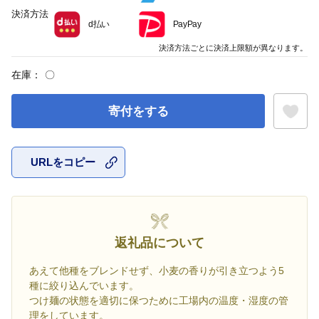
決済方法
d払い
PayPay
決済方法ごとに決済上限額が異なります。
在庫：
〇
寄付をする
URLをコピー
お気に入
返礼品について
あえて他種をブレンドせず、小麦の香りが引き立つよう5
種に絞り込んでいます。
つけ麺の状態を適切に保つために工場内の温度・湿度の管
理をしています。