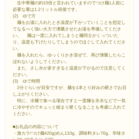
生中華麺の約10倍と言われていますのでつけ麺1人前に
必要な量は1.2リットル前後です。
(2) ゆで方
麺をお湯に入れたとき温度が下がっていくことを想定し
てなるべく強い火力で沸騰させたお湯を準備してくださ
い。 麺は一度に入れてしまうと麺同士がくっついた
り、温度も下げたりしてしまうのでほぐして入れてくださ
い。
麺を入れたら、ゆっくりかき混ぜて、再び沸騰したらこ
ぼれないようしてください。
また、さし水が多すぎると温度が下がるので注意してく
ださい。
(3) ゆで時間
2分ぐらいが目安ですが、麺を1本とり好みの硬さでお召
し上がりください。
特に、冷麺で食べる場合ですと一度麺を氷水などで一気
に冷やすのでキュッと縮まり硬くなることも考慮に入れて
ください。
■お礼品の内容について
・激カラ!つけ麺420g(めん110g、調味料タレ70g、辛味タ