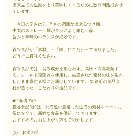
出来立ての生麺をより美味しくするために数日間熟成させ
ています。
「今日の辛さは?」辛さの調節が出来るつけ麺。
中太のストレート麺がタレによく絡む一品。
旨みと辛味のバランスが絶妙です。
森谷食品が「素材」・「味」にこだわって造りました。
どうぞご賞味ください。
森谷食品では、旨み成分を損なわず、高圧・高温殺菌す
る、レトルト殺菌器を使用し、厳選された素材の味を生か
したまま寄付者様にお届けしています。 釧路町の食品会
社が造った、こだわりの逸品です。
■生産者の声
森谷食品(株)は、北海道の厳選した山海の素材をベースに
常に安全で、新鮮な食品を供給しております。
おすすめのお召し上がり方をご紹介します。
(1) お湯の量