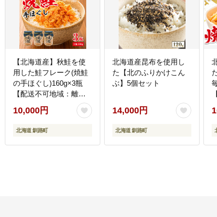
【北海道産】秋鮭を使
北海道産昆布を使用し
用した鮭フレーク(焼鮭
た【北のふりかけこん
の手ほぐし)160g×3瓶
ぶ】5個セット
【配送不可地域：離
島】
10,000円
14,000円
1
北海道 釧路町
北海道 釧路町