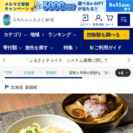
ログイン
新規登録
カート
カテゴリ
地域
ランキング
控除額を調べる
寄付額
旅先を探す
特集
ご利用ガイド
「ふるさとチョイス」システム連携に関して
+4
TOP
北海道
釧路町
旨味と辛味が絶妙な「激カラ! つけ麺」4
TOP
加工食品
旨味と辛味が絶妙な「激カラ! つけ麺」420g(2食
北海道
釧路町
TOP
加工食品
調味料
ほかの調味料
旨味と辛味が絶妙
TOP
麺類
旨味と辛味が絶妙な「激カラ! つけ麺」420g(2食入り)
TOP
麺類
ほかの麺類
旨味と辛味が絶妙な「激カラ! つけ麺」