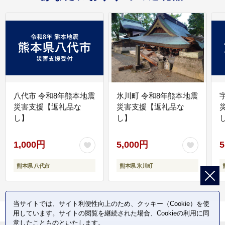
八代市 令和8年熊本地震
氷川町 令和8年熊本地震
災害支援【返礼品な
災害支援【返礼品な
し】
し】
し
1,000円
5,000円
5
熊本県 八代市
熊本県 氷川町
当サイトでは、サイト利便性向上のため、クッキー（Cookie）を使
用しています。サイトの閲覧を継続された場合、Cookieの利用に同
意したことものといたします。