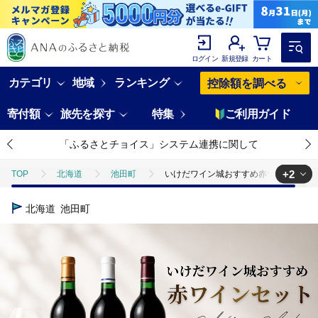
ログイン
新規登録
カート
カテゴリ
地域
ランキング
控除額を調べる
寄付額
旅先を探す
特集
ご利用ガイド
「ふるさとチョイス」システム連携に関して
+2
TOP
北海道
池田町
いけだワイン城おすすめ赤ワインセット
TOP
酒
いけだワイン城おすすめ赤ワインセット
北海道
池田町
TOP
酒
ワイン
いけだワイン城おすすめ赤ワインセット