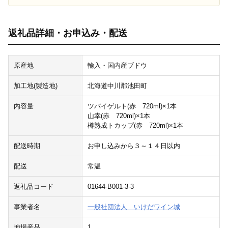
返礼品詳細・お申込み・配送
原産地
輸入・国内産ブドウ
加工地(製造地)
北海道中川郡池田町
内容量
ツバイゲルト(赤 720ml)×1本
山幸(赤 720ml)×1本
樽熟成トカップ(赤 720ml)×1本
配送時期
お申し込みから３～１４日以内
配送
常温
返礼品コード
01644-B001-3-3
事業者名
一般社団法人 いけだワイン城
地場産品
1