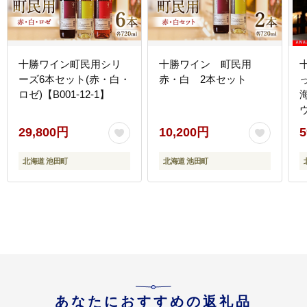
十勝ワイン町民用シリ
十勝ワイン 町民用
ーズ6本セット(赤・白・
赤・白 2本セット
ロゼ)【B001-12-1】
29,800円
10,200円
5
北海道 池田町
北海道 池田町
あなたにおすすめの返礼品