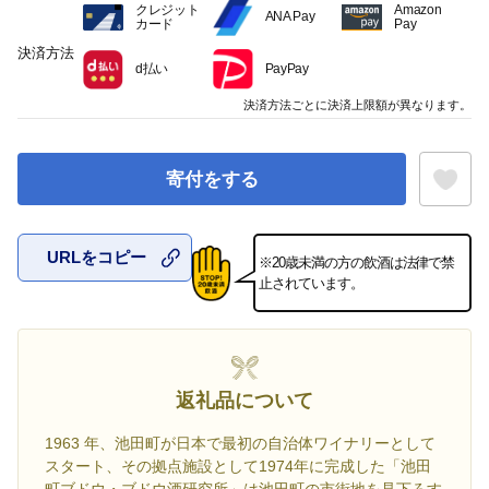
クレジット
Amazon
ANA Pay
カード
Pay
決済方法
d払い
PayPay
決済方法ごとに決済上限額が異なります。
寄付をする
URLをコピー
※20歳未満の方の飲酒は法律で禁
お気に入
止されています。
返礼品について
1963 年、池田町が日本で最初の自治体ワイナリーとして
スタート、その拠点施設として1974年に完成した「池田