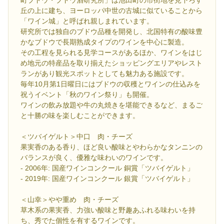
町ブドウ・ブドウ酒研究所」は池田町の市街地を見下ろす
丘の上に建ち、ヨーロッパ中世の古城に似ていることから
「ワイン城」と呼ばれ親しまれています。
研究所では独自のブドウ品種を開発し、北国特有の酸味豊
かなブドウで長期熟成タイプのワインを中心に製造。
その工程を見られる見学コースがあるほか、ワインをはじ
め地元の特産品を取り揃えたショッピングエリアやレスト
ランがあり観光スポットとしても魅力ある施設です。
毎年10月第1日曜日にはブドウの収穫とワインの仕込みを
祝うイベント「秋のワイン祭り」も開催。
ワインの飲み放題や牛の丸焼きを堪能できるなど、まるご
と十勝の味を楽しむことができます。
＜ツバイゲルト＞中口 肉・チーズ
果実香のある香り、ほど良い酸味とやわらかなタンニンの
バランスが良く、優雅な味わいのワインです。
- 2006年: 国産ワインコンクール 銅賞「ツバイゲルト」
- 2019年: 国産ワインコンクール 銀賞「ツバイゲルト」
＜山幸＞やや重め 肉・チーズ
草木系の果実香、力強い酸味と野趣あふれる味わいを持
ち、秀でた個性を有するワインです。