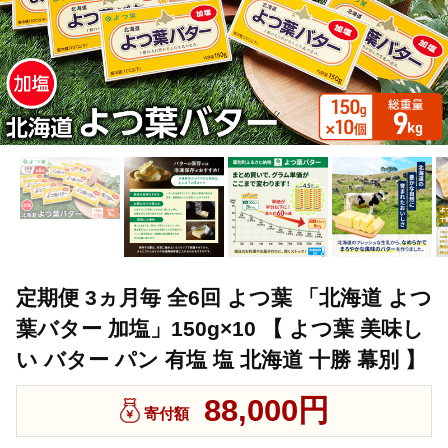
定期便 3ヵ月毎 全6回 よつ葉 「北海道 よつ
葉バター 加塩」150g×10 【 よつ葉 美味し
い バター パン 有塩 塩 北海道 十勝 幕別 】
88,000円
寄付額