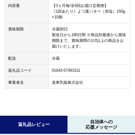
内容量
【3ヵ月毎/全6回お届け定期便】
《1回あたり》よつ葉バター（加塩）150g
×10個
賞味期限
冷蔵90日
製造日から180日間 ※商品到着後から賞味
期限まで、賞味期間の1/2以上の商品をお
届けいたします。
配送
冷蔵
返礼品コード
01643-57491511
事業者名
道東乳販株式会社
自治体への
返礼品レビュー
応援メッセージ