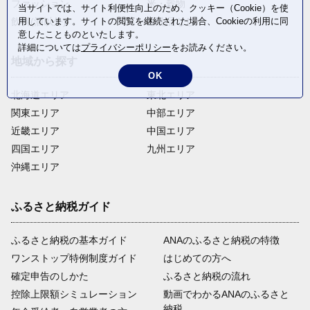
ファッション
米・穀物
当サイトでは、サイト利便性向上のため、クッキー（Cookie）を使
用しています。サイトの閲覧を継続された場合、Cookieの利用に同
飲料(酒以外)
返礼品なし
意したことものといたします。
詳細については
プライバシーポリシー
をお読みください。
地域から探す
OK
北海道エリア
東北エリア
関東エリア
中部エリア
近畿エリア
中国エリア
四国エリア
九州エリア
沖縄エリア
ふるさと納税ガイド
ふるさと納税の基本ガイド
ANAのふるさと納税の特徴
ワンストップ特例制度ガイド
はじめての方へ
確定申告のしかた
ふるさと納税の流れ
控除上限額シミュレーション
動画でわかるANAのふるさと
納税