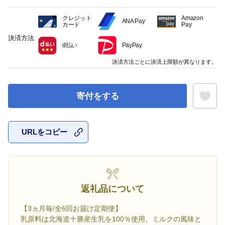
クレジット
Amazon
ANA Pay
カード
Pay
決済方法
d払い
PayPay
決済方法ごとに決済上限額が異なります。
寄付をする
URLをコピー
お気に入
返礼品について
【3ヵ月毎/全6回お届け定期便】
乳原料は北海道十勝産生乳を100％使用。ミルクの風味と