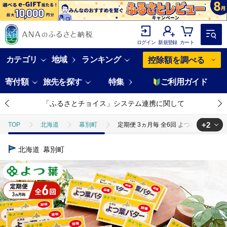
ログイン
新規登録
カート
カテゴリ
地域
ランキング
控除額を調べる
寄付額
旅先を探す
特集
ご利用ガイド
「ふるさとチョイス」システム連携に関して
+2
TOP
北海道
幕別町
定期便 3ヵ月毎 全6回 よつ葉 「北海道 よ
TOP
定期便
ほかの定期便
定期便 3ヵ月毎 全6回 よつ葉 「北
北海道
幕別町
TOP
卵・乳製品
バター
定期便 3ヵ月毎 全6回 よつ葉 「北海