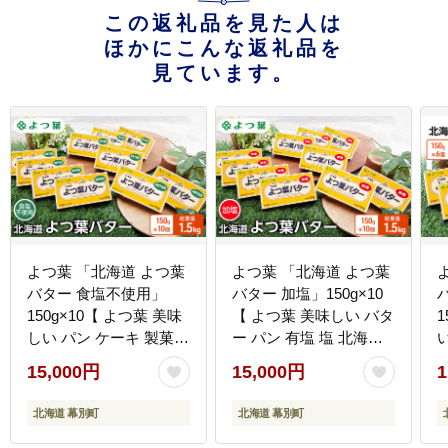
この返礼品を見た人は
ほかにこんな返礼品を
見ています。
よつ葉 「北海道 よつ葉
よつ葉 「北海道 よつ葉
バター 食塩不使用」
バター 加塩」150g×10
150g×10【 よつ葉 美味
【 よつ葉 美味しい バタ
しい パン ケーキ 製菓
ー パン 有塩 塩 北海道
お菓子 無塩 塩 北海道
十勝 幕別 】
15,000円
15,000円
1
十勝 幕別 】
北海道 幕別町
北海道 幕別町