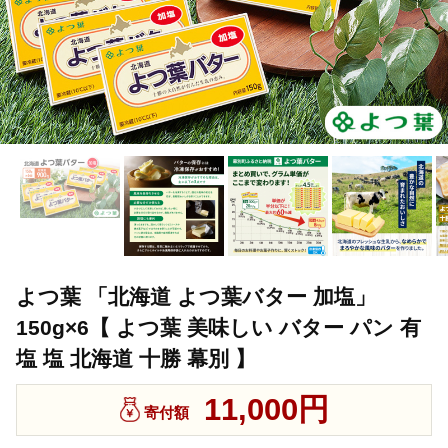
よつ葉 「北海道 よつ葉バター 加塩」
150g×6【 よつ葉 美味しい バター パン 有
塩 塩 北海道 十勝 幕別 】
11,000円
寄付額