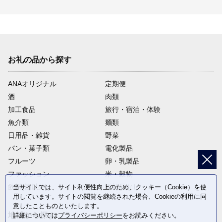
お礼の品から探す
ANAオリジナル
定期便
酒
肉類
加工食品
旅行・宿泊・体験
魚介類
麺類
日用品・雑貨
野菜
パン・菓子類
電化製品
フルーツ
卵・乳製品
ファッション
米・穀物
飲料(酒以外)
返礼品なし
当サイトでは、サイト利便性向上のため、クッキー（Cookie）を使
用しています。サイトの閲覧を継続された場合、Cookieの利用に同
意したことものといたします。
地域から探す
詳細については
プライバシーポリシー
をお読みください。