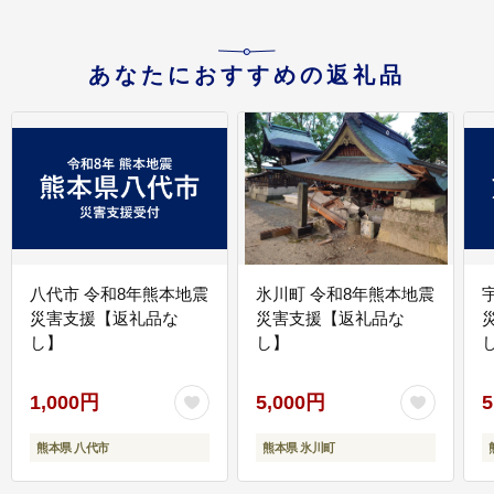
あなたにおすすめの返礼品
八代市 令和8年熊本地震
氷川町 令和8年熊本地震
災害支援【返礼品な
災害支援【返礼品な
し】
し】
し
1,000円
5,000円
5
熊本県 八代市
熊本県 氷川町