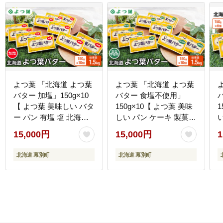
よつ葉 「北海道 よつ葉
よつ葉 「北海道 よつ葉
バター 加塩」150g×10
バター 食塩不使用」
【 よつ葉 美味しい バタ
150g×10【 よつ葉 美味
ー パン 有塩 塩 北海道
しい パン ケーキ 製菓
十勝 幕別 】
お菓子 無塩 塩 北海道
15,000円
15,000円
1
十勝 幕別 】
北海道 幕別町
北海道 幕別町