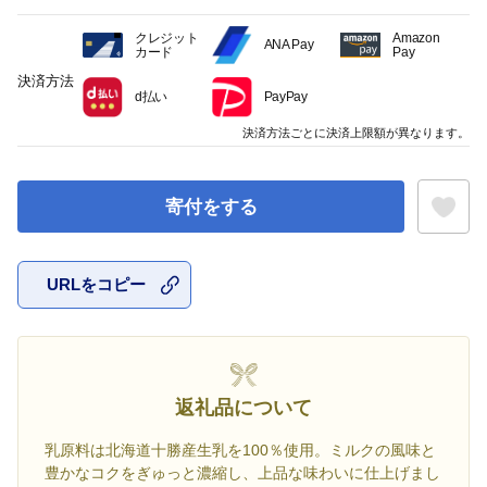
クレジット
Amazon
ANA Pay
カード
Pay
決済方法
d払い
PayPay
決済方法ごとに決済上限額が異なります。
寄付をする
URLをコピー
お気に入
返礼品について
乳原料は北海道十勝産生乳を100％使用。ミルクの風味と
豊かなコクをぎゅっと濃縮し、上品な味わいに仕上げまし