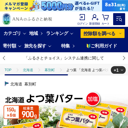
ログイン
新規登録
カート
カテゴリ
地域
ランキング
控除額を調べる
寄付額
旅先を探す
特集
ご利用ガイド
「ふるさとチョイス」システム連携に関して
+1
TOP
北海道
幕別町
よつ葉 「北海道 よつ葉バター 加塩」150
TOP
卵・乳製品
バター
よつ葉 「北海道 よつ葉バター 加塩」1
北海道
幕別町