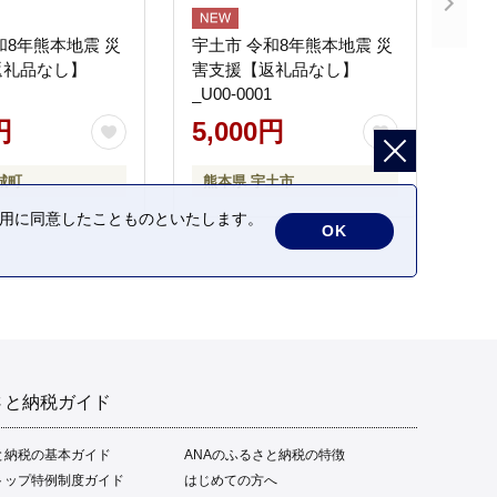
和8年熊本地震 災
宇土市 令和8年熊本地震 災
返礼品なし】
害支援【返礼品なし】
_U00-0001
円
5,000円
城町
熊本県 宇土市
の利用に同意したことものといたします。
OK
さと納税ガイド
と納税の基本ガイド
ANAのふるさと納税の特徴
トップ特例制度ガイド
はじめての方へ