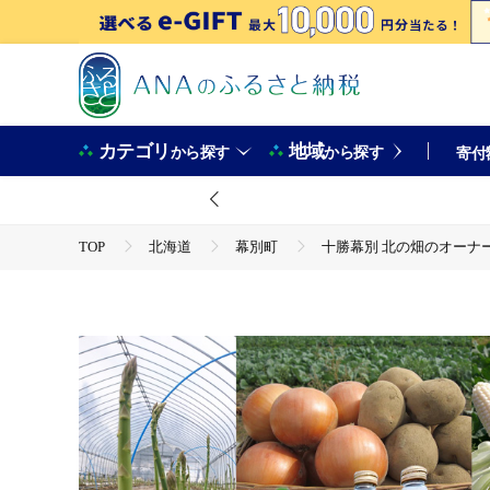
カテゴリ
地域
から探す
から探す
寄付
TOP
北海道
幕別町
十勝幕別 北の畑のオーナー
TOP
定期便
野菜(定期便)
十勝幕別 北の畑のオーナーさん 人気の旬野菜 年4回定期便［202