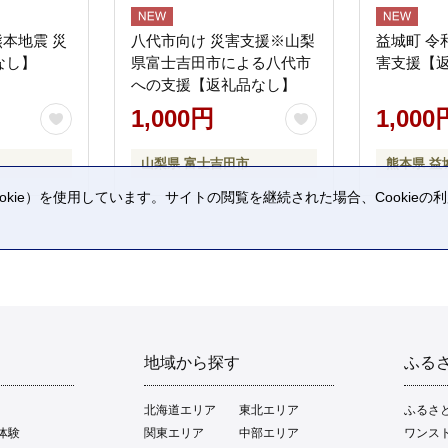
熊本地震 災
八代市向け 災害支援※山梨
益城町 令
なし】
県富士吉田市による八代市
害支援【
への支援【返礼品なし】
1,000円
1,000
山梨県 富士吉田市
熊本県 益
kie）を使用しています。サイトの閲覧を継続された場合、Cookie
。
地域から探す
ふる
北海道エリア
東北エリア
ふるさ
体験
関東エリア
中部エリア
ワンス