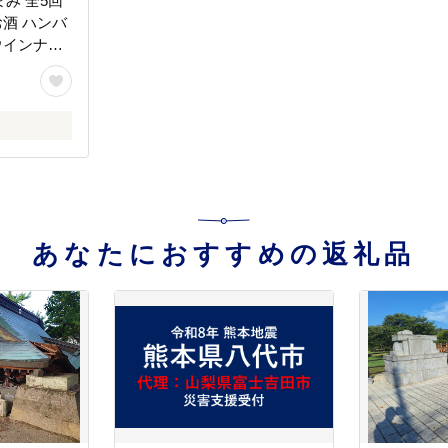
み 全5回
お酒 ハンバ
ウインナー
コン アイ
幕別 】
あなたにおすすめの返礼品