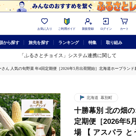
お気に入り
ご利用ガイド
新規登録
ログイン
カート
額から探す
旅先を探す
ランキング
特集
取り組み
「ふるさとチョイス」システム連携に関して
さん 人気の旬野菜 年4回定期便［2026年5月出荷開始］北海道ホープランド農場
6年5月出荷開始］北海道ホープランド農場 【 アスパラ とうもろこし コーン じ
北海道
幕別町
十勝幕別 北の畑の
定期便［2026年
場 【 アスパラ 