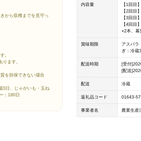
内容量
【1回目
【2回目
まきから収穫までを見守っ
【3回目】
【4回目】
×2本、幕
賞味期限
アスパラ
ぎ：冷蔵
ます。
あります。
配送時期
[受付]20
。
[配送]2
品質を担保できない場合
配送
冷蔵
蔵3日、じゃがいも・玉ね
：180日
返礼品コード
01643-5
事業者名
農業生産