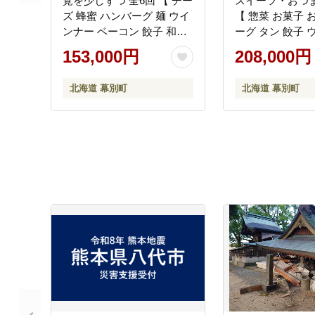
覚を少しずつ 全6回 【 チー
スイーツ・おつま
ズ 蜂蜜 ハンバーグ 麺 ウイ
【 惣菜 お菓子 
ンナー ベーコン 餃子 和菓
ーグ タン 餃子 
子 スイーツ カレー 牛 北海
ソーセージ ベー
153,000円
208,000円
道 十勝 幕別 】
ス 北海道 十勝 
北海道 幕別町
北海道 幕別町