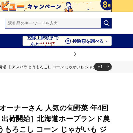
控除上限額まで
控除額を調べる
あと
***,***円
+1
 【 アスパラ とうもろこし コーン じゃがいも ジャガイモ 玉ねぎ 野菜 定期
ゃがいも ジャガイモ 玉ねぎ 野菜 定期便 】
オーナーさん 人気の旬野菜 年4回
5月出荷開始］北海道ホープランド農
とうもろこし コーン じゃがいも ジ