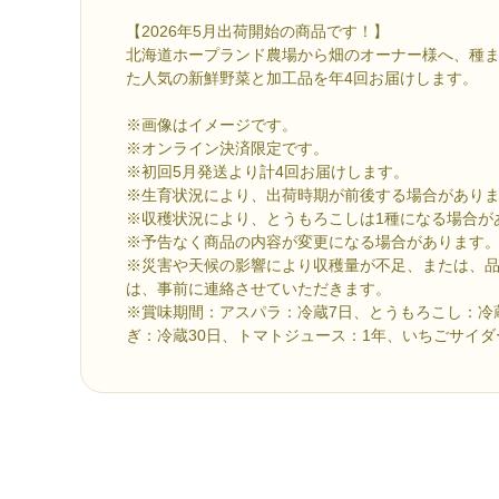
【2026年5月出荷開始の商品です！】
北海道ホープランド農場から畑のオーナー様へ、種
た人気の新鮮野菜と加工品を年4回お届けします。
※画像はイメージです。
※オンライン決済限定です。
※初回5月発送より計4回お届けします。
※生育状況により、出荷時期が前後する場合があり
※収穫状況により、とうもろこしは1種になる場合が
※予告なく商品の内容が変更になる場合があります
※災害や天候の影響により収穫量が不足、または、
は、事前に連絡させていただきます。
※賞味期間：アスパラ：冷蔵7日、とうもろこし：冷
ぎ：冷蔵30日、トマトジュース：1年、いちごサイダー