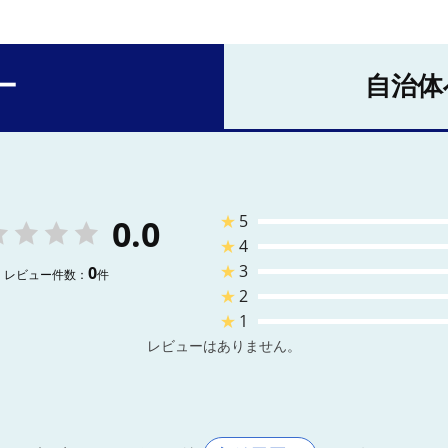
ー
自治体
★
5
0.0
★
4
★
3
0
レビュー件数：
件
★
2
★
1
レビューはありません。