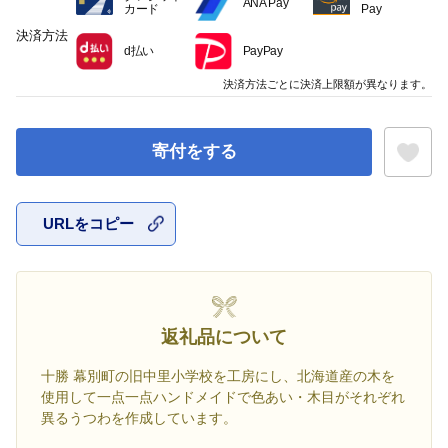
ANA Pay
カード
Pay
決済方法
d払い
PayPay
決済方法ごとに決済上限額が異なります。
寄付をする
URLをコピー
お気に入
返礼品について
十勝 幕別町の旧中里小学校を工房にし、北海道産の木を
使用して一点一点ハンドメイドで色あい・木目がそれぞれ
異るうつわを作成しています。