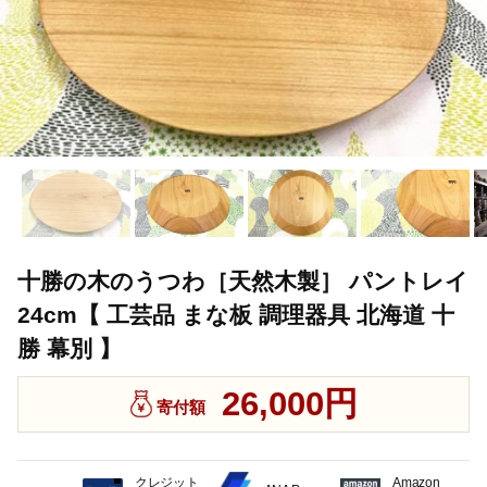
十勝の木のうつわ［天然木製］ パントレイ
24cm【 工芸品 まな板 調理器具 北海道 十
勝 幕別 】
26,000円
寄付額
クレジット
Amazon