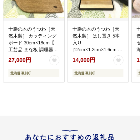
十勝の木のうつわ［天
十勝の木のうつわ［天
然木製］ カッティング
然木製］ はし置き 5本
ボード 30cm×18cm【
入り
工芸品 まな板 調理器具
[12cm×1.2cm×1.6cm /1
北海道 十勝 幕別 】
本]【 工芸品 箸置き 食
27,000円
14,000円
1
器 北海道 十勝 幕別 】
北海道 幕別町
北海道 幕別町
あなたにおすすめの返礼品