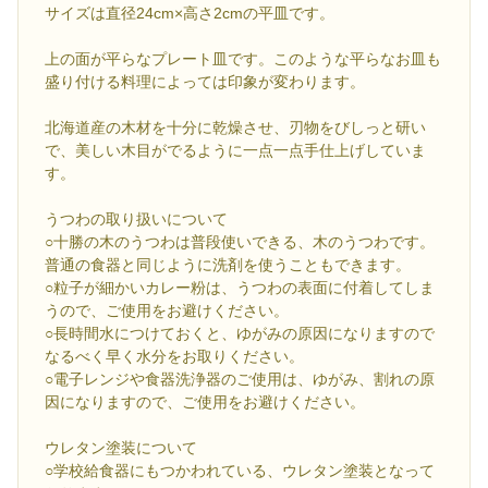
サイズは直径24cm×高さ2cmの平皿です。
上の面が平らなプレート皿です。このような平らなお皿も
盛り付ける料理によっては印象が変わります。
北海道産の木材を十分に乾燥させ、刃物をびしっと研い
で、美しい木目がでるように一点一点手仕上げしていま
す。
うつわの取り扱いについて
○十勝の木のうつわは普段使いできる、木のうつわです。
普通の食器と同じように洗剤を使うこともできます。
○粒子が細かいカレー粉は、うつわの表面に付着してしま
うので、ご使用をお避けください。
○長時間水につけておくと、ゆがみの原因になりますので
なるべく早く水分をお取りください。
○電子レンジや食器洗浄器のご使用は、ゆがみ、割れの原
因になりますので、ご使用をお避けください。
ウレタン塗装について
○学校給食器にもつかわれている、ウレタン塗装となって