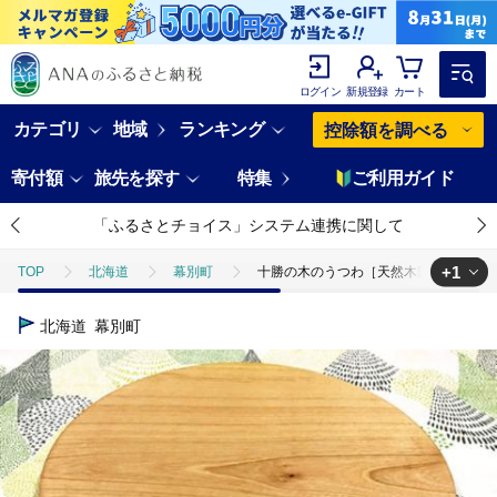
ログイン
新規登録
カート
カテゴリ
地域
ランキング
控除額を調べる
寄付額
旅先を探す
特集
ご利用ガイド
「ふるさとチョイス」システム連携に関して
+1
TOP
北海道
幕別町
十勝の木のうつわ［天然木製］ パントレイ 
TOP
日用品・雑貨
伝統工芸品
十勝の木のうつわ［天然木製］ 
北海道
幕別町