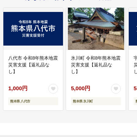
八代市 令和8年熊本地震
氷川町 令和8年熊本地震
災害支援【返礼品な
災害支援【返礼品な
し】
し】
し
1,000円
5,000円
5
熊本県 八代市
熊本県 氷川町