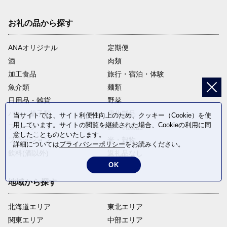
お礼の品から探す
ANAオリジナル
定期便
酒
肉類
加工食品
旅行・宿泊・体験
魚介類
麺類
日用品・雑貨
野菜
パン・菓子類
電化製品
当サイトでは、サイト利便性向上のため、クッキー（Cookie）を使
用しています。サイトの閲覧を継続された場合、Cookieの利用に同
フルーツ
卵・乳製品
意したことものといたします。
ファッション
米・穀物
詳細については
プライバシーポリシー
をお読みください。
飲料(酒以外)
返礼品なし
OK
地域から探す
北海道エリア
東北エリア
関東エリア
中部エリア