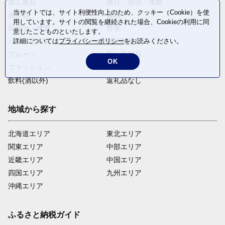
加工食品
旅行・宿泊・体験
当サイトでは、サイト利便性向上のため、クッキー（Cookie）を使
魚介類
麺類
用しています。サイトの閲覧を継続された場合、Cookieの利用に同
日用品・雑貨
野菜
意したことものといたします。
詳細については
プライバシーポリシー
をお読みください。
パン・菓子類
電化製品
フルーツ
卵・乳製品
OK
ファッション
米・穀物
飲料(酒以外)
返礼品なし
地域から探す
北海道エリア
東北エリア
関東エリア
中部エリア
近畿エリア
中国エリア
四国エリア
九州エリア
沖縄エリア
ふるさと納税ガイド