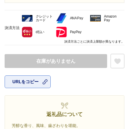
クレジット
Amazon
ANA Pay
カード
Pay
決済方法
d払い
PayPay
決済方法ごとに決済上限額が異なります。
在庫がありません
URLをコピー
お気に入
返礼品について
芳醇な香り、風味、歯ざわりを堪能。