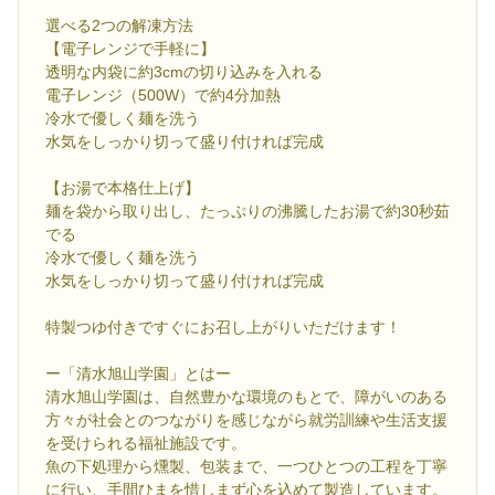
選べる2つの解凍方法
【電子レンジで手軽に】
透明な内袋に約3cmの切り込みを入れる
電子レンジ（500W）で約4分加熱
冷水で優しく麺を洗う
水気をしっかり切って盛り付ければ完成
【お湯で本格仕上げ】
麺を袋から取り出し、たっぷりの沸騰したお湯で約30秒茹
でる
冷水で優しく麺を洗う
水気をしっかり切って盛り付ければ完成
特製つゆ付きですぐにお召し上がりいただけます！
ー「清水旭山学園」とはー
清水旭山学園は、自然豊かな環境のもとで、障がいのある
方々が社会とのつながりを感じながら就労訓練や生活支援
を受けられる福祉施設です。
魚の下処理から燻製、包装まで、一つひとつの工程を丁寧
に行い、手間ひまを惜しまず心を込めて製造しています。