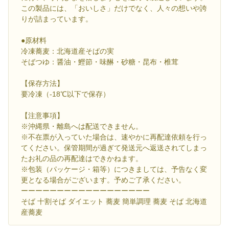
この製品には、「おいしさ」だけでなく、人々の想いや誇
りが詰まっています。
●原材料
冷凍蕎麦：北海道産そばの実
そばつゆ：醤油・鰹節・味醂・砂糖・昆布・椎茸
【保存方法】
要冷凍（-18℃以下で保存）
【注意事項】
※沖縄県・離島へは配送できません。
※不在票が入っていた場合は、速やかに再配達依頼を行っ
てください。保管期間が過ぎて発送元へ返送されてしまっ
たお礼の品の再配達はできかねます。
※包装（パッケージ・箱等）につきましては、予告なく変
更となる場合がございます。予めご了承ください。
ーーーーーーーーーーーーーーーーーー
そば 十割そば ダイエット 蕎麦 簡単調理 蕎麦 そば 北海道
産蕎麦