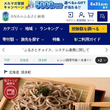
ログイン
新規登録
カート
カテゴリ
地域
ランキング
控除額を調べる
寄付額
旅先を探す
特集
ご利用ガイド
「ふるさとチョイス」システム連携に関して
+2
TOP
北海道
清水町
レンジ調理可能！冷凍十割そば 6食入り(そば
TOP
麺類
レンジ調理可能！冷凍十割そば 6食入り(そばつゆ付き) 十割蕎
北海道
清水町
TOP
麺類
そば
レンジ調理可能！冷凍十割そば 6食入り(そばつゆ