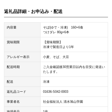
返礼品詳細・お申込み・配送
内容量
そば(ゆで・冷凍) 160×6食
つけダレ 80g×6本
賞味期限
【賞味期限】
冷凍で製造日より1年
アレルギー表示
小麦、そば、大豆
配送時期
ご入金確認後30営業日以内を目安に発送い
たします。
配送
冷凍
返礼品コード
01636-S042-0003
事業者名
社会福祉法人 清水旭山学園
地場産品
1号