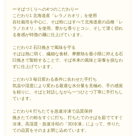
ーそばづくりへの4つのこだわりー
こだわり1 北海道産「レラノカオリ」を使用
自社栽培を中心に、そば粉にはすべて北海道産の品種「レ
ラノカオリ」を使用。豊かな香りとコシ、そして潔く切れ
る食感が特徴の麺に仕上げています。
こだわり2 石臼挽きで風味を守る
そばは熱に弱く、繊細な食材。摩擦熱を最小限に抑える石
臼挽きで製粉することで、そば本来の風味と栄養を損なわ
ずに仕上げています。
こだわり3 毎日変わる条件に合わせた手打ち
気温や湿度により変わる最適な水分量を見極め、手の感覚
を頼りに、そばと対話しながら一つひとつ丁寧に手打ちし
ています。
こだわり4 打ちたてを急速冷凍で品質保持
挽きたての粉をすぐに打ち、打ちたてのそばを茹でてすぐ
冷凍。高湿度・急速冷却の「3D冷凍」によって、作りた
ての品質をそのまま閉じ込めています。