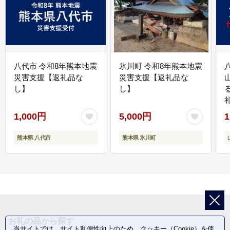
八代市 令和8年熊本地震
氷川町 令和8年熊本地震
災害支援【返礼品な
災害支援【返礼品な
し】
し】
1,000円
5,000円
1
熊本県 八代市
熊本県 氷川町
お礼の品から探す
当サイトでは、サイト利便性向上のため、クッキー（Cookie）を使