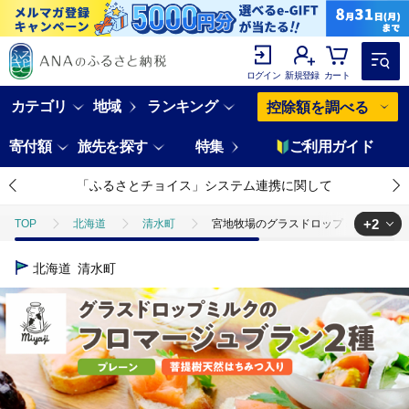
ログイン
新規登録
カート
カテゴリ
地域
ランキング
控除額を調べる
寄付額
旅先を探す
特集
ご利用ガイド
「ふるさとチョイス」システム連携に関して
+2
TOP
北海道
清水町
宮地牧場のグラスドロップミルクで作るフロ
TOP
加工食品
缶詰・瓶詰
ほかの缶詰・瓶詰
宮地牧場
北海道
清水町
TOP
卵・乳製品
チーズ
宮地牧場のグラスドロップミルクで作