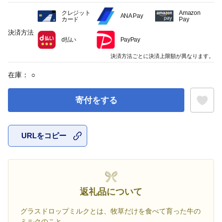
クレジット
Amazon
ANA Pay
カード
Pay
決済方法
d払い
PayPay
決済方法ごとに決済上限額が異なります。
在庫：
○
寄付をする
URLをコピー
お気に入
返礼品について
グラスドロップミルクとは、牧草だけを食べて育った牛の
ミルクのこと。