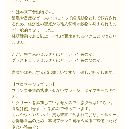
牛は本来草食動物です。
酪農や畜産など、人の手によって経済動物として飼育され
るため、経済性の観点から輸入飼料や穀物を与えられるの
が一般的となりました。
経済活動である以上、それは否定されるべきことではあり
ません。
ただ、牛本来のミルクとはどういったものか。
グラスドロップミルクとはどういったものなのか。
言葉では表現するのは難しいですが、優しい味がします。
【フロマージュブラン】
フランス発祥の熟成させないフレッシュタイプチーズのこ
と。
生クリームを添加していませんので、脂肪分は1％以下。
食塩は使用せず、生乳のみで作っています。
カルシウムやタンパク質も豊富に含まれており、ヘルシー
な発酵食品のため、本場フランス同様冷蔵庫に常備いただ
きたい逸品です。