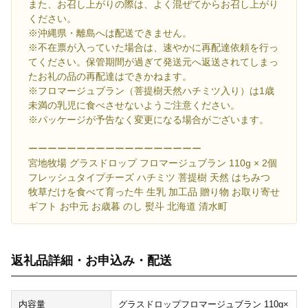
また、お召し上がりの際は、よく混ぜてからお召し上がり
ください。
※沖縄県・離島へは配送できません。
※不在票が入っていた場合は、速やかに再配達依頼を行っ
てください。保管期間が過ぎて発送元へ返送されてしまっ
たお礼の品の再配達はできかねます。
※フロマージュブラン（菩提樹天然ハチミツ入り）は1歳
未満の乳児に食べさせないようご注意ください。
※パッケージが予告なく変更になる場合がございます。
ーーーーーーーーーーーーーーーーーー
宮地牧場 グラスドロップ フロマージュブラン 110g × 2個
フレッシュタイプチーズ ハチミツ 菩提樹 天然 はちみつ
牧草だけを食べて育った牛 生乳 加工品 贈り物 お取り寄せ
ギフト お中元 お歳暮 のし 熨斗 北海道 清水町
返礼品詳細・お申込み・配送
内容量
グラスドロップフロマージュブラン 110g×