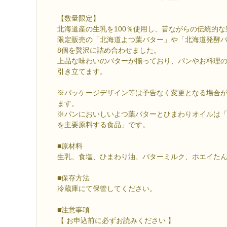
【数量限定】
北海道産の生乳を100％使用し、昔ながらの伝統的
限定販売の「北海道よつ葉バター」や「北海道発酵
8個を贅沢に詰め合わせました。
上品な味わいのバターが揃っており、パンやお料理
引き立てます。
※パッケージデザイン等は予告なく変更となる場合
ます。
※パンにおいしいよつ葉バターとひまわりオイルは
を主要原料する食品」です。
■原材料
生乳、食塩、ひまわり油、バターミルク、ホエイた
■保存方法
冷蔵庫にて保管してください。
■注意事項
【 お申込前に必ずお読みください 】