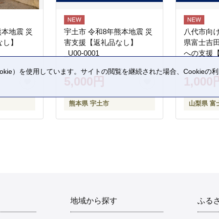
熊本地震 災
宇土市 令和8年熊本地震 災
八代市向け
なし】
害支援【返礼品なし】
県富士吉
_U00-0001
への支援
kie）を使用しています。サイトの閲覧を継続された場合、Cookie
5,000円
1,000
。
熊本県 宇土市
山梨県 富
地域から探す
ふる