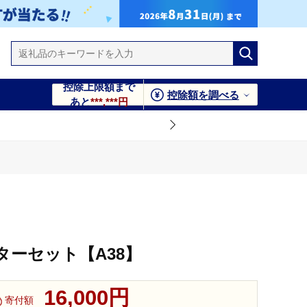
控除上限額まで
控除額を調べる
あと
***,***円
ターセット【A38】
16,000円
寄付額