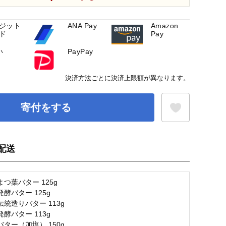
ジット
ANA Pay
Amazon
ド
Pay
い
PayPay
決済方法ごとに決済上限額が異なります。
寄付をする
配送
お気に入り登録
つ葉バター 125g
酵バター 125g
統造りバター 113g
酵バター 113g
ター（加塩） 150g