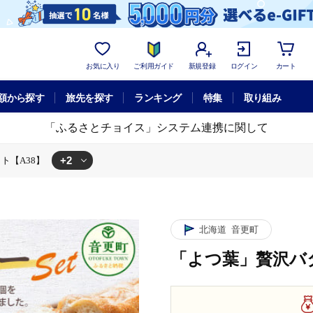
お気に入り
ご利用ガイド
新規登録
ログイン
カート
額から探す
旅先を探す
ランキング
特集
取り組み
「ふるさとチョイス」システム連携に関して
+2
ト【A38】
】
セット【A38】
北海道
音更町
「よつ葉」贅沢バ