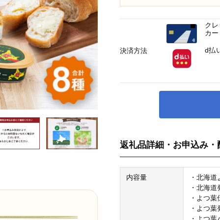
クレ
カー
d払
決済方法
返礼品詳細・お申込み・
内容量
・北海道よ
・北海道発
・よつ葉伝
・よつ葉発
・よつ葉バ