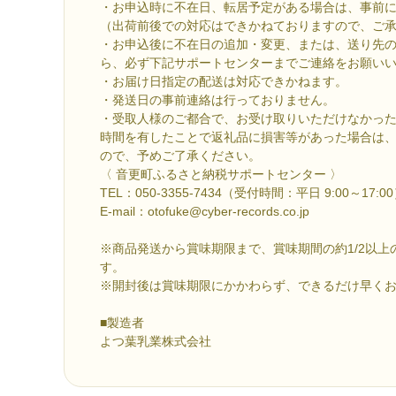
・お申込時に不在日、転居予定がある場合は、事前
（出荷前後での対応はできかねておりますので、ご
・お申込後に不在日の追加・変更、または、送り先
ら、必ず下記サポートセンターまでご連絡をお願い
・お届け日指定の配送は対応できかねます。
・発送日の事前連絡は行っておりません。
・受取人様のご都合で、お受け取りいただけなかっ
時間を有したことで返礼品に損害等があった場合は
ので、予めご了承ください。
〈 音更町ふるさと納税サポートセンター 〉
TEL：050-3355-7434（受付時間：平日 9:00～17:0
E-mail：otofuke@cyber-records.co.jp
※商品発送から賞味期限まで、賞味期間の約1/2以上
す。
※開封後は賞味期限にかかわらず、できるだけ早く
■製造者
よつ葉乳業株式会社