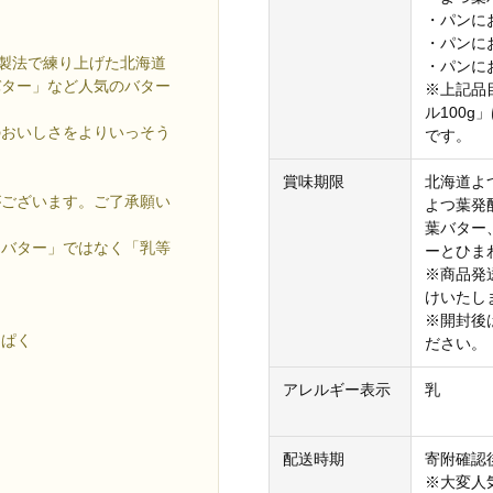
・パンにお
・パンにお
な製法で練り上げた北海道
・パンに
バター」など人気のバター
※上記品
ル100
のおいしさをよりいっそう
です。
賞味期限
北海道よ
がございます。ご了承願い
よつ葉発
葉バター
「バター」ではなく「乳等
ーとひま
※商品発
けいたし
※開封後
んぱく
ださい。
アレルギー表示
乳
配送時期
寄附確認
※大変人