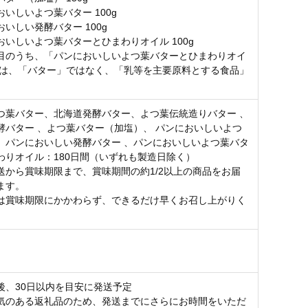
いしいよつ葉バター 100g
いしい発酵バター 100g
おいしいよつ葉バターとひまわりオイル 100g
目のうち、「パンにおいしいよつ葉バターとひまわりオイ
g」は、「バター」ではなく、「乳等を主要原料とする食品」
つ葉バター、北海道発酵バター、よつ葉伝統造りバター 、
酵バター 、よつ葉バター（加塩）、 パンにおいしいよつ
、パンにおいしい発酵バター 、パンにおいしいよつ葉バタ
わりオイル：180日間（いずれも製造日除く）
送から賞味期限まで、賞味期間の約1/2以上の商品をお届
ます。
は賞味期限にかかわらず、できるだけ早くお召し上がりく
後、30日以内を目安に発送予定
気のある返礼品のため、発送までにさらにお時間をいただ