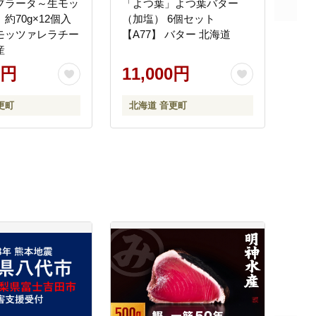
ブラータ～生モッ
「よつ葉」よつ葉バター
約70g×12個入
（加塩） 6個セット
】モッツァレラチー
【A77】 バター 北海道
産
0円
11,000円
更町
北海道 音更町