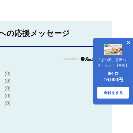
への応援メッセージ
「よつ葉」贅沢バ
ターセット【A38】
(0)
寄付額
16,000円
(0)
(0)
寄付をする
(0)
(0)