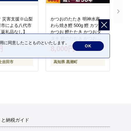
 災害支援※山梨
かつおのたたき 明神水産
田市による八代市
わら焼き鰹 500g 鰹 カツオ
【返礼品なし】
かつお 鰹たたき かつおタ
タキ 鰹のたたき かつおの
の利用に同意したことものといたします。
タタキ 藁焼き わら焼き 魚
OK
円
8,000円
さかな 海鮮 刺身 お刺身 冷
凍 ご家庭用 グルメ 特産品
士吉田市
高知県 黒潮町
ご当地 本場 高知 黒潮町 ギ
フト 贈答品 人気 返礼品 ふ
るさと納税 魚介類 高知県
産 土佐名物 高知県 高評価
食卓 ご飯のお供 父の日 ギ
フト プレゼント[1669]
さと納税ガイド