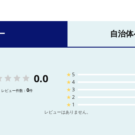
ー
自治体
★
5
0.0
★
4
★
3
0
レビュー件数：
件
★
2
★
1
レビューはありません。