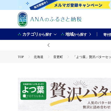
カテゴリ
地域
から探す
から探す
寄付
TOP
北海道
音更町
「よつ葉」贅沢バターセッ
TOP
卵・乳製品
「よつ葉」贅沢バターセット【A38
TOP
卵・乳製品
バター
「よつ葉」贅沢バター