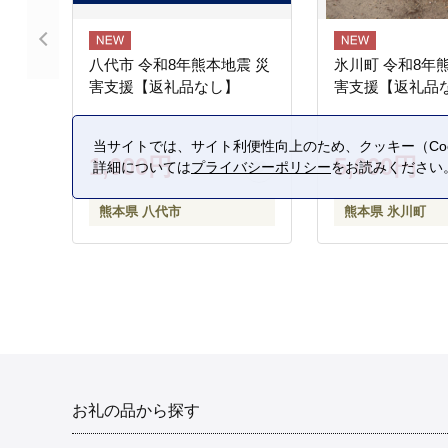
八代市 令和8年熊本地震 災
氷川町 令和8年
害支援【返礼品なし】
害支援【返礼品
当サイトでは、サイト利便性向上のため、クッキー（Coo
1,000円
5,000円
詳細については
プライバシーポリシー
をお読みください
熊本県 八代市
熊本県 氷川町
お礼の品から探す