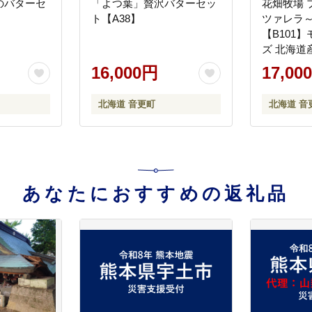
のバターセ
「よつ葉」贅沢バターセッ
花畑牧場 
ト【A38】
ツァレラ～ 
【B101
ズ 北海道
16,000円
17,00
北海道 音更町
北海道 音
あなたにおすすめの返礼品