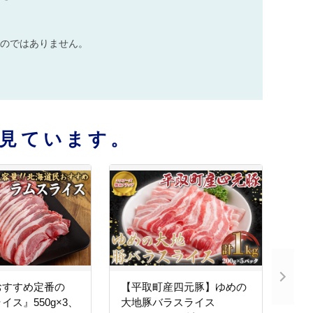
のではありません。
見ています。
おすすめ定番の
【平取町産四元豚】ゆめの
イス』550g×3、
大地豚バラスライス