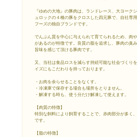
『ゆめの大地』の豚肉は、ランドレース、大ヨーク
ュロックの４種の豚をクロスした四元豚で、自社専
フーズの独自ブランドです。
でんぷん質を中心に与えられて育てられるため、肉
があるのが特徴です。良質の脂を追求し、豚肉の臭
旨味を感じて頂ける豚肉です。
又、当社は食品ロスを減らす持続可能な社会づくり
イズにもこだわりを持っております。
・お肉を余らせることをなくす。
・冷凍庫で保存する場合も場所をとりません。
・解凍する時も、使う分だけ解凍して使えます。
【肉質の
特別な飼料により飼育することで、赤肉部分が多く
です
【脂の特