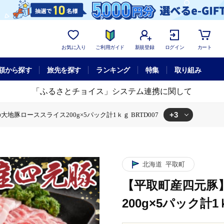
お気に入り
ご利用ガイド
新規登録
ログイン
カート
額から探す
旅先を探す
ランキング
特集
取り組み
「ふるさとチョイス」システム連携に関して
+3
豚ローススライス200g×5パック計1ｋｇ BRTD007
00g×5パック計1ｋｇ BRTD007
ススライス200g×5パック計1ｋｇ BRTD007
】ゆめの大地豚ローススライス200g×5パック計1ｋｇ BRTD007
北海道
平取町
【平取町産四元豚
200g×5パック計1ｋ