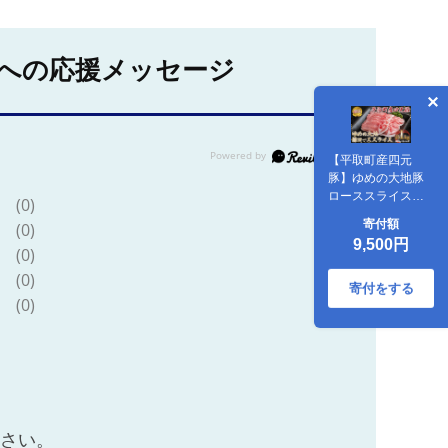
への応援メッセージ
【平取町産四元
豚】ゆめの大地豚
ローススライス
(0)
200g×5パック計1
寄付額
(0)
ｋｇ BRTD007
9,500円
(0)
(0)
寄付をする
(0)
ださい。