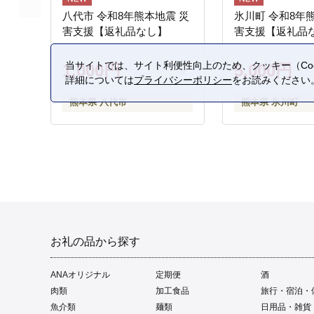
八代市 令和8年熊本地震 災
氷川町 令和8年
害支援【返礼品なし】
害支援【返礼品
当サイトでは、サイト利便性向上のため、クッキー（Coo
1,000円
5,000円
詳細については
プライバシーポリシー
をお読みください
熊本県 八代市
熊本県 氷川町
お礼の品から探す
ANAオリジナル
定期便
酒
肉類
加工食品
旅行・宿泊・
魚介類
麺類
日用品・雑貨