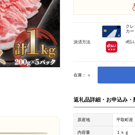
クレ
カー
d払
決済方法
在庫：
○
返礼品詳細・お申込み・
原産地
平取町産
内容量
１ｋｇ