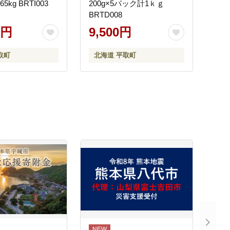
5kg BRTI003
200g×5パック計1ｋｇ
BRTD008
0円
9,500円
取町
北海道 平取町