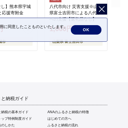
なし】熊本県宇城
八代市向け 災害支援※山梨
と応援寄附金
県富士吉田市による八代市
への支援【返礼品なし】
の利用に同意したことものといたします。
円
1,000円
OK
城市
山梨県 富士吉田市
さと納税ガイド
と納税の基本ガイド
ANAのふるさと納税の特徴
トップ特例制度ガイド
はじめての方へ
告のしかた
ふるさと納税の流れ