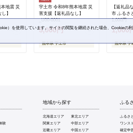
熊本地震 災
宇土市 令和8年熊本地震 災
【返礼品
なし】
害支援【返礼品なし】
市 ふるさ
_U00-0001
1,000円
kie）を使用しています。サイトの閲覧を継続された場合、Cookie
5,000円
1,000
。
熊本県 宇土市
熊本県 宇
地域から探す
ふる
北海道エリア
東北エリア
ふるさ
体験
関東エリア
中部エリア
ワンス
近畿エリア
中国エリア
確定申