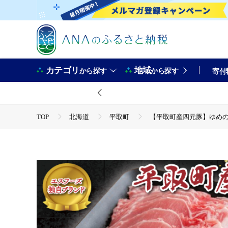
カテゴリ
地域
から探す
から探す
寄付
TOP
北海道
平取町
【平取町産四元豚】ゆめの大地
TOP
肉
【平取町産四元豚】ゆめの大地豚ローススライス2
TOP
肉
豚肉
【平取町産四元豚】ゆめの大地豚ロー
TOP
肉
豚肉
ほかの豚肉
【平取町産四元豚