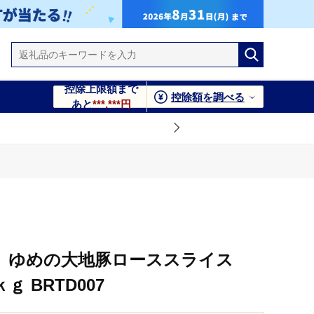
控除上限額まで
控除額を調べる
あと
***,***円
】ゆめの大地豚ローススライス
ｇ BRTD007