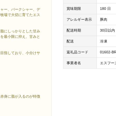
賞味期限
180 日
シャー、バークシャー、デ
用牧場で大切に育てたエス
アレルギー表示
豚肉
配送時期
30日以内
や脂にしっかりとした甘み
みを最小限に抑え、甘みと
配送
冷凍
返礼品コード
01602-B
を目指しており、小分けサ
事業者名
エスフー
特徴】
、赤身に脂が入るのが特徴
。
徴】