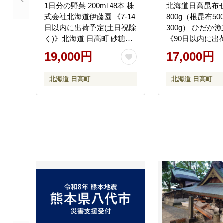
1日分の野菜 200ml 48本 株
北海道日高昆布セ
式会社北海道伊藤園 《7-14
800g（根昆布5
日以内に出荷予定(土日祝除
300g） ひだか
く)》北海道 日高町 砂糖不
《90日以内に出
使用 食塩不使用 栄養補給
祝除く)》北海道
19,000円
17,000円
ドリンク 管理栄養士推奨
高昆布 こんぶ コ
野菜ジュース ベジタブルジ
だし---hohdk_hgk
北海道 日高町
北海道 日高町
ュース 栄養バランス ドリ
ンク 飲料---
hohdk_hi_21_48p_wx---