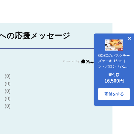
への応援メッセージ
GOZOのバスクチー
ズケーキ 15cm ド
ン・バロン《7-14
日以内に出荷予定
寄付額
(0)
(土日祝除く)》バス
16,500円
(0)
チ チーズ 濃厚 なめ
らか しっとり 食べ
(0)
ごたえ 冷凍配送 洋
寄付をする
(0)
菓子 デザート スイ
ーツ お取り寄せ ド
(0)
ン・バロン 北海道
日高町---
hohdk_db_8_15cm_w
--