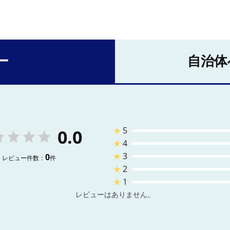
ー
自治体
★
5
0.0
★
4
★
3
0
レビュー件数：
件
★
2
★
1
レビューはありません。