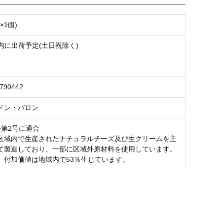
×1個)
以内に出荷予定(土日祝除く)
7790442
ドン・バロン
条第2号に適合
区域内で生産されたナチュラルチーズ及び生クリームを主
て製造しており、一部に区域外原材料を使用しています。
、付加価値は地域内で53％生じています。