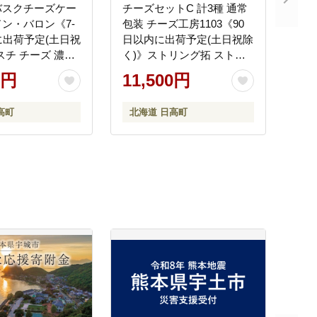
バスクチーズケー
チーズセットC 計3種 通常
 ドン・バロン《7-
包装 チーズ工房1103《90
に出荷予定(土日祝
日以内に出荷予定(土日祝除
スチ チーズ 濃厚
く)》ストリング拓 ストリ
しっとり 食べご
ング日高 味噌チー チーズ
0円
11,500円
配送 洋菓子 デザ
チーズセット 乳製品 送料
ーツ お取り寄せ
無料 ギフト 贈り物 北海道
高町
北海道 日高町
ン 北海道 日高
日高町 加工食品---
hohdk_ck_3_3set---
8_15cm_wx---