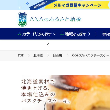
カテゴリ
地域
から探す
から探す
寄付
TOP
北海道
日高町
GOZOのバスクチーズケーキ 
TOP
パン・菓子類
洋菓子
ケーキ
GOZOのバスクチーズケーキ 15cm ドン・バロン《7-14日以内
道 日高町---hohdk_db_8_15cm_wx---