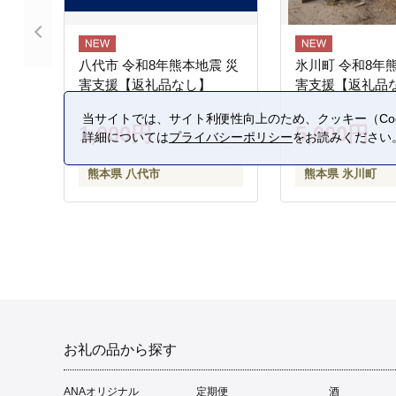
八代市 令和8年熊本地震 災
氷川町 令和8年
害支援【返礼品なし】
害支援【返礼品
当サイトでは、サイト利便性向上のため、クッキー（Coo
1,000円
5,000円
詳細については
プライバシーポリシー
をお読みください
熊本県 八代市
熊本県 氷川町
お礼の品から探す
ANAオリジナル
定期便
酒