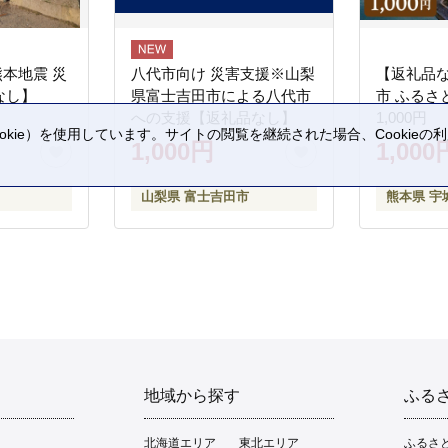
熊本地震 災
八代市向け 災害支援※山梨
【返礼品
なし】
県富士吉田市による八代市
市 ふるさ
への支援【返礼品なし】
1,000円
kie）を使用しています。サイトの閲覧を継続された場合、Cookie
1,000円
1,000
。
山梨県 富士吉田市
熊本県 宇
地域から探す
ふる
北海道エリア
東北エリア
ふるさ