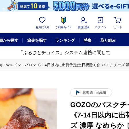
お気に入り
ご利用ガイド
新規登録
ログイン
カート
額から探す
旅先を探す
ランキング
特集
取り組み
「ふるさとチョイス」システム連携に関して
15cm ドン・バロン《7-14日以内に出荷予定(土日祝除く)》バスチ チーズ 濃厚 な
に出荷予定(土日祝除く)》バスチ チーズ 濃厚 なめらか しっとり 食べごたえ 冷
北海道
日高町
GOZOのバスクチ
《7-14日以内に
ズ 濃厚 なめらか