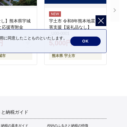
なし】熊本県宇城
宇土市 令和8年熊本地震 災
と応援寄附金
害支援【返礼品なし】
_U00-0001
の利用に同意したことものといたします。
OK
円
5,000円
城市
熊本県 宇土市
さと納税ガイド
と納税の基本ガイド
ANAのふるさと納税の特徴