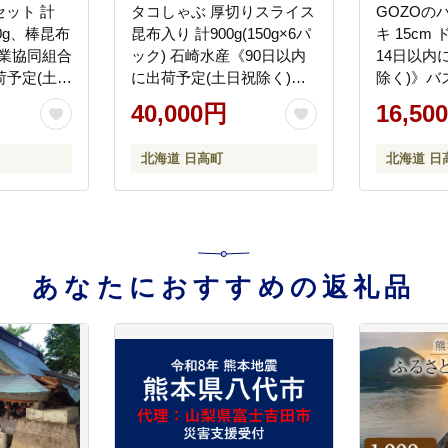
ット 計
タコしゃぶ 厚切りスライス
GOZOの
00g、棒昆布
昆布入り 計900g(150g×6パ
キ 15cm
漁業協同組合
ック) 石崎水産《90日以内
14日以内
荷予定(土日
に出荷予定(土日祝除く)》
除く)》バ
産 日高 日
蛸 スライス たこしゃぶ お
なめらか 
40,000円
16,50
ンブ 出汁
刺身 だし つまみ 弾力 だし
たえ 冷凍
k_6_set---
小分け 北海道 日高町【配
ート スイ
北海道 日高町
北海道 日
送不可地域：離島】---
ドン・バロ
hohdk_izs_7_6p---
町---
hohdk_db_
あなたにおすすめの返礼品