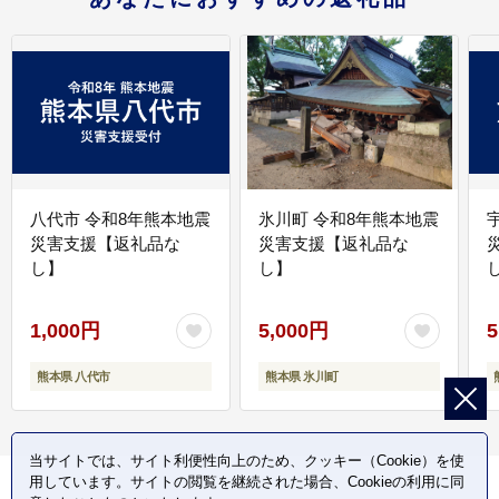
八代市 令和8年熊本地震
氷川町 令和8年熊本地震
災害支援【返礼品な
災害支援【返礼品な
し】
し】
し
1,000円
5,000円
5
熊本県 八代市
熊本県 氷川町
当サイトでは、サイト利便性向上のため、クッキー（Cookie）を使
用しています。サイトの閲覧を継続された場合、Cookieの利用に同