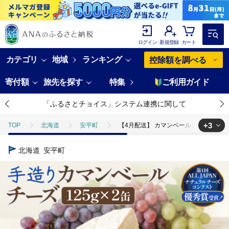
ログイン
新規登録
カート
カテゴリ
地域
ランキング
控除額を調べる
寄付額
旅先を探す
特集
ご利用ガイド
「ふるさとチョイス」システム連携に関して
+3
TOP
北海道
安平町
【4月配送】 カマンベールチーズ 2個 缶
TOP
加工食品
ほかの加工食品
【4月配送】 カマンベールチー
北海道
安平町
TOP
卵・乳製品
チーズ
【4月配送】 カマンベールチーズ 2
TOP
日用品・雑貨
ほかの雑貨・日用品
【4月配送】 カマン