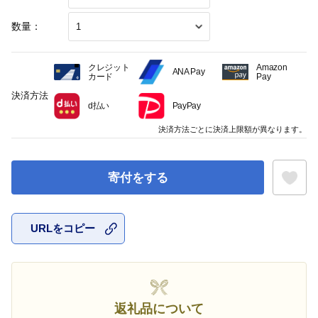
数量：
クレジット
Amazon
ANA Pay
カード
Pay
決済方法
d払い
PayPay
決済方法ごとに決済上限額が異なります。
寄付をする
URLをコピー
お気に入
返礼品について