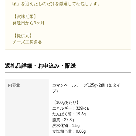
頃」を迎えたものだけを厳選して梱包します。
【賞味期限】
発送日から3ヶ月
【提供元】
チーズ工房角谷
返礼品詳細・お申込み・配送
内容量
カマンベールチーズ125g×2個（缶タイ
プ）
【100gあたり】
エネルギー：329kcal
たんぱく質：19.3g
脂質：27.3g
炭水化物：1.5g
食塩相当量：0.86g