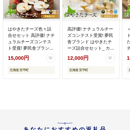
はやきたチーズ色々詰
高評価! ナチュラルチー
合せセット 高評価! ナチ
ズコンテスト受賞! 夢民
ュラルチーズコンテス
舎ブランド はやきたチ
ト受賞! 夢民舎ブランド
ーズ詰合せセット_ カマ
_ カマンベールチーズ
ンベールチーズ クリー
15,000円
12,000円
1
クリームチーズ モッツ
ムチーズ ブルーチーズ
ァレラチーズ カチョカ
人気 北海道 おつまみ
北海道 安平町
北海道 安平町
バロ さけるチーズ 人気
【1000073】
北海道 おつまみ 安平町
送
あなたにおすすめの返礼品