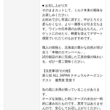
■ お召し上がり方
そのままカットして、ミルク本来の風味を
お楽しみください。
お好みで少し常温に戻すと、中がとろりと
柔らかくなり、より一層香りが引き立ちま
す。ワインや日本酒のお供はもちろん、バ
ゲットにのせたり、蜂蜜を添えてデザート
感覚でいただくのもおすすめです。
職人の情熱と、北海道の豊かな自然が溶け
合う「本物のカマンベール」。
試行錯誤の末に完成した工房自慢の味わい
を、ぜひ一度ご賞味ください。
【注意事項/その他】
第１回 ALL JAPAN ナチュラルチーズコン
テスト 優秀賞 受賞 !!
缶の底に水滴が残っていることがありま
す。
チーズを加熱した時にチーズの水分が一時
的に滲み出たものです。異常ではありませ
んので、安心してお召し上がりください。