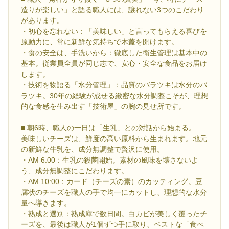
造りが楽しい」と語る職人には、譲れない3つのこだわり
があります。
・初心を忘れない：「美味しい」と言ってもらえる喜びを
原動力に、常に新鮮な気持ちで木蓋を開けます。
・食の安全は、手洗いから：徹底した衛生管理は基本中の
基本。従業員全員が同じ志で、安心・安全な食品をお届け
します。
・技術を物語る「水分管理」：品質のバラツキは水分のバ
ラツキ。30年の経験が成せる緻密な水分調整こそが、理想
的な食感を生み出す「技術屋」の腕の見せ所です。
■ 朝6時、職人の一日は「生乳」との対話から始まる。
美味しいチーズは、鮮度の高い原料から生まれます。地元
の新鮮な牛乳を、成分無調整で贅沢に使用。
・AM 6:00：生乳の殺菌開始。素材の風味を壊さないよ
う、成分無調整にこだわります。
・AM 10:00：カード（チーズの素）のカッティング。豆
腐状のチーズを職人の手で均一にカットし、理想的な水分
量へ導きます。
・熟成と選別：熟成庫で数日間。白カビが美しく覆ったチ
ーズを、最後は職人が1個ずつ手に取り、ベストな「食べ