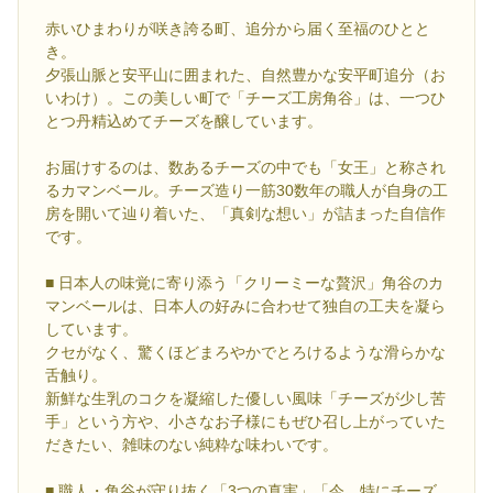
赤いひまわりが咲き誇る町、追分から届く至福のひとと
き。
夕張山脈と安平山に囲まれた、自然豊かな安平町追分（お
いわけ）。この美しい町で「チーズ工房角谷」は、一つひ
とつ丹精込めてチーズを醸しています。
お届けするのは、数あるチーズの中でも「女王」と称され
るカマンベール。チーズ造り一筋30数年の職人が自身の工
房を開いて辿り着いた、「真剣な想い」が詰まった自信作
です。
■ 日本人の味覚に寄り添う「クリーミーな贅沢」角谷のカ
マンベールは、日本人の好みに合わせて独自の工夫を凝ら
しています。
クセがなく、驚くほどまろやかでとろけるような滑らかな
舌触り。
新鮮な生乳のコクを凝縮した優しい風味「チーズが少し苦
手」という方や、小さなお子様にもぜひ召し上がっていた
だきたい、雑味のない純粋な味わいです。
■ 職人・角谷が守り抜く「3つの真実」「今、特にチーズ