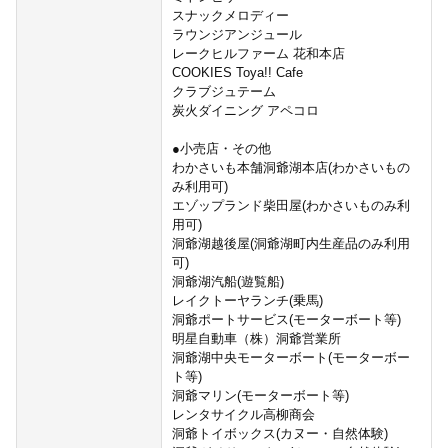
スナックメロディー
ラウンジアンジュール
レークヒルファーム 花和本店
COOKIES Toya!! Cafe
クラブジュテーム
炭火ダイニング アペコロ
●小売店・その他
わかさいも本舗洞爺湖本店(わかさいもの
み利用可)
エゾップランド柴田屋(わかさいものみ利
用可)
洞爺湖越後屋(洞爺湖町内生産品のみ利用
可)
洞爺湖汽船(遊覧船)
レイクトーヤランチ(乗馬)
洞爺ポートサービス(モーターボート等)
明星自動車（株）洞爺営業所
洞爺湖中央モーターボート(モーターボー
ト等)
洞爺マリン(モーターボート等)
レンタサイクル高柳商会
洞爺トイボックス(カヌー・自然体験)