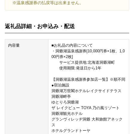
※温泉感謝券の払戻等は出来ません。
返礼品詳細・お申込み・配送
内容量
■お礼品の内容について
・洞爺湖温泉感謝券[10,000円券×1枚、1,0
00円券×2枚]
サービス提供地:北海道洞爺湖町
使用期限:発送日から1年
【洞爺湖温泉感謝券参加店一覧】※順不同
●宿泊施設
洞爺湖万世閣ホテルレイクサイドテラス
洞爺湖畔亭
ゆとりろ洞爺湖
ザ レイクビュー TOYA 乃の風リゾート
洞爺湖観光ホテル
グランヴィレッヂ洞爺 大和旅館アネック
ス
ホテルグランドトーヤ