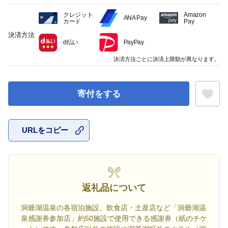
クレジット
Amazon
ANA Pay
カード
Pay
決済方法
d払い
PayPay
決済方法ごとに決済上限額が異なります。
寄付をする
URLをコピー
お気に入
返礼品について
洞爺湖温泉の各宿泊施設、飲食店・土産店など「洞爺湖温
泉感謝券参加店」約50施設で使用できる感謝券（紙のチケ