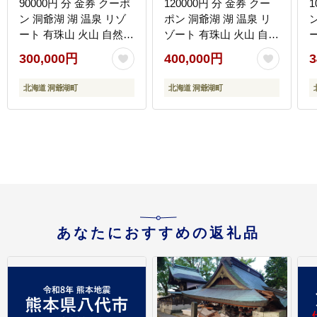
90000円 分 金券 クーポ
120000円 分 金券 クー
1
ン 洞爺湖 湖 温泉 リゾ
ポン 洞爺湖 湖 温泉 リ
ート 有珠山 火山 自然
ゾート 有珠山 火山 自然
花火 イルミネーション
花火 イルミネーション
300,000円
400,000円
3
旅行 観光 宿泊 施設 北
旅行 観光 宿泊 施設 北
海道 ふるさと納税 絶景
海道 ふるさと納税 絶景
北海道 洞爺湖町
北海道 洞爺湖町
旅 体験
旅 体験
あなたにおすすめの返礼品