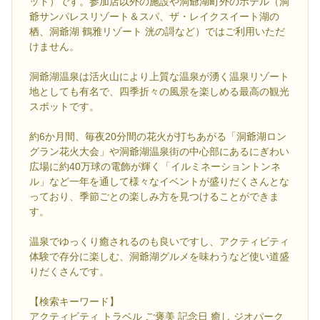
ット）です。参加店以外の施設や洞爺湖町外のホテル（洞
爺サンパレスリゾート＆スパ、ザ・レイクスイート湖の
栖、洞爺湖 鶴雅リゾート 洸の謌など）ではご利用いただ
けません。
洞爺湖温泉は活火山により上質な温泉が湧く温泉リゾート
地としても有名で、四季折々の風景を楽しめる最高の観光
スポットです。
約6か月間、毎夜20分間の花火が打ちあがる「洞爺湖ロン
グラン花火大会」や洞爺湖温泉街の中心部にあるにぎわい
広場に約40万球の電飾が輝く「イルミネーショントンネ
ル」など一年を通して様々なイベントが盛りだくさんとな
っており、季節ごとの楽しみ方を見つけることができま
す。
温泉でゆっくり癒されるのも良いですし、アクティビティ
体験で存分に楽しむ、洞爺湖グルメを味わうなど使い道盛
りだくさんです。
【検索キーワード】
アクティビティ トラベル ご褒美 記念日 癒し ジオパーク