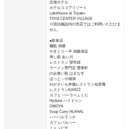
北海ホテル
ホテルココアリゾート
Lakehouse at Toyako
TOYA CENTER VILLAGE
※宿泊施設内の売店ではご利用いただけま
せん。
●飲食店
麺処 洞爺
やきとり一平 洞爺湖店
寿し処 あい川
レストラン 望羊蹄
ラーメン専門店 豐來軒
のみ食い処 はまなす
ほっと～や湖湖
わかさいも本舗レストラン仙堂庵
レストランKARZZ
カフェ パーラーふくだ
Hydune ハイドゥン
OMOYA
Soup Curry HLAHAL
ハーバルランチ
カフェバルハー
ミトンピザ