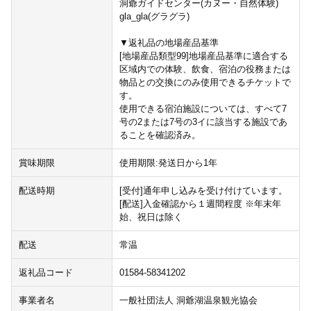
洞爺ガイドセンター(カヌー・自然体験)
gla_gla(グラグラ)
▼返礼品の地場産品基準
[地場産品類型99]地場産品基準に適合する
区域内での体験、飲食、宿泊の役務または
物品との交換にのみ使用できるチケットで
す。
使用できる宿泊施設については、すべて7
号の2または7号の3イに該当する施設であ
ることを確認済み。
賞味期限
使用期限:発送日から1年
配送時期
[受付]通年申し込みを受け付けています。
[配送]入金確認から１週間程度 ※年末年
始、祝日は除く
配送
常温
返礼品コード
01584-58341202
事業者名
一般社団法人 洞爺湖温泉観光協会