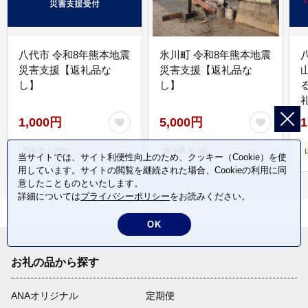
八代市 令和8年熊本地震
氷川町 令和8年熊本地震
災害支援【返礼品な
災害支援【返礼品な
し】
し】
1,000円
5,000円
1
熊本県 八代市
熊本県 氷川町
当サイトでは、サイト利便性向上のため、クッキー（Cookie）を使
用しています。サイトの閲覧を継続された場合、Cookieの利用に同
意したことものといたします。
詳細については
プライバシーポリシー
をお読みください。
OK
お礼の品から探す
ANAオリジナル
定期便