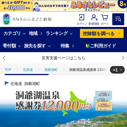
ログイン
新規登録
カート
カテゴリ
地域
ランキング
控除額を調べる
寄付額
旅先を探す
特集
ご利用ガイド
災害支援ページはこちら
+1
TOP
北海道
洞爺湖町
洞爺湖温泉感謝券 12000円 分 金券 
TOP
旅行・宿泊・体験
洞爺湖温泉感謝券 12000円 分 金券 クーポ
北海道
洞爺湖町