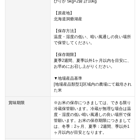
ぴりか 5kg×2袋 計10kg
【原産地】
北海道洞爺湖産
【保存方法】
温度・湿度の低い、暗い風通しの良い場所
で保管してください。
【保存期限】
夏季2週間、夏季以外1ヶ月以内を目安に、
お早めにお召し上がりください。
▼地場産品基準
[地場産品類型1]区域内の農場にて栽培され
た米
賞味期限
※お米の保存につきましては、できる限り
冷蔵保管願います。冷蔵が無理な場合は温
度・湿度の低い暗い風通しの良い場所で保
管願います。お米の保存期限につきまして
は、冬季：2ヶ月、夏季：2週間、季以外1
ヶ月以内が目安となります。