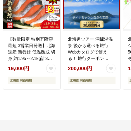
【数量限定 特別寄附額
北海道ツアー 洞爺湖温
最短 3営業日発送】北海
泉 後から選べる旅行
道産 新巻鮭 低温熟成 切
Webカタログで使え
5
身 約1.95～2.1kg計3袋
る！ 旅行クーポン
(1袋約650～700g/5～7
（60,000円分） 旅行券
19,000円
200,000円
1
切入) 最短配送 北海道
宿泊券 飲食券 体験サー
秋鮭 小分け 鮭 さけ し
ビス券 北海道 ふるさと
北海道 洞爺湖町
北海道 洞爺湖町
ゃけ シャケ 中塩 海鮮
納税 洞爺湖 観光 温泉
冷凍 お弁当 真空パック
絶景
おかず 魚貝類 サーモン
サケ