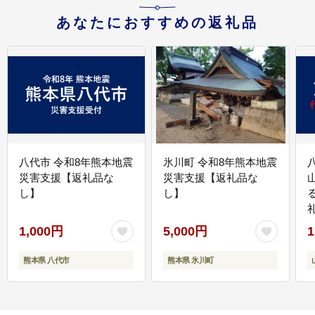
あなたにおすすめの返礼品
八代市 令和8年熊本地震
氷川町 令和8年熊本地震
災害支援【返礼品な
災害支援【返礼品な
し】
し】
1,000円
5,000円
1
熊本県 八代市
熊本県 氷川町