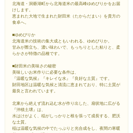
北海道・洞爺湖町から北海道米の最高峰ゆめぴりかをお届
けします。
恵まれた大地で生まれた財田米（たからだまい）を貴方の
食卓へ。
■ゆめぴりか
北海道米の技術の集大成ともいわれる、ゆめぴりか。
甘みが際立ち、濃い味わいで、もっちりとした粘りと、柔
らかさが特徴の品種です。
■財田米の美味さの秘密
美味しいお米作りに必要な条件は、
『温暖な気候』『キレイな水』『良好な土質』です。
財田地区は温暖な気候と清流に恵まれており、特に土質が
最良と言われています。
北東から絶えず流れ込む水が作り出した、扇状地に広がる
『沖積土壌』は、
水はけがよく、稲がしっかりと根を張って成長する、肥沃
な土質。
稲は温暖な気候の中でたっぷりと光合成をし、夜間の寒暖