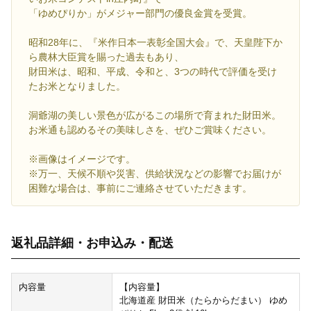
「ゆめぴりか」がメジャー部門の優良金賞を受賞。
昭和28年に、『米作日本一表彰全国大会』で、天皇陛下か
ら農林大臣賞を賜った過去もあり、
財田米は、昭和、平成、令和と、3つの時代で評価を受け
たお米となりました。
洞爺湖の美しい景色が広がるこの場所で育まれた財田米。
お米通も認めるその美味しさを、ぜひご賞味ください。
※画像はイメージです。
※万一、天候不順や災害、供給状況などの影響でお届けが
困難な場合は、事前にご連絡させていただきます。
返礼品詳細・お申込み・配送
内容量
【内容量】
北海道産 財田米（たらからだまい） ゆめ