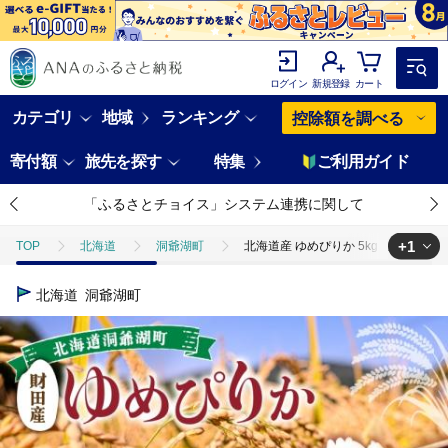
ログイン
新規登録
カート
カテゴリ
地域
ランキング
控除額を調べる
寄付額
旅先を探す
特集
ご利用ガイド
「ふるさとチョイス」システム連携に関して
+1
TOP
北海道
洞爺湖町
北海道産 ゆめぴりか 5kg 2袋 計10
TOP
米・穀物
米
ゆめぴりか
北海道産 ゆめぴりか 5k
北海道
洞爺湖町