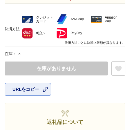
クレジット
Amazon
ANA Pay
カード
Pay
決済方法
d払い
PayPay
決済方法ごとに決済上限額が異なります。
在庫：
×
在庫がありません
URLをコピー
お気に入
返礼品について