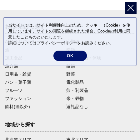
当サイトでは、サイト利便性向上のため、クッキー（Cookie）を使
お礼の品から探す
用しています。サイトの閲覧を継続された場合、Cookieの利用に同
意したことものといたします。
ANAオリジナル
定期便
詳細については
プライバシーポリシー
をお読みください。
酒
肉類
OK
加工食品
旅行・宿泊・体験
魚介類
麺類
日用品・雑貨
野菜
パン・菓子類
電化製品
フルーツ
卵・乳製品
ファッション
米・穀物
飲料(酒以外)
返礼品なし
地域から探す
北海道エリア
東北エリア