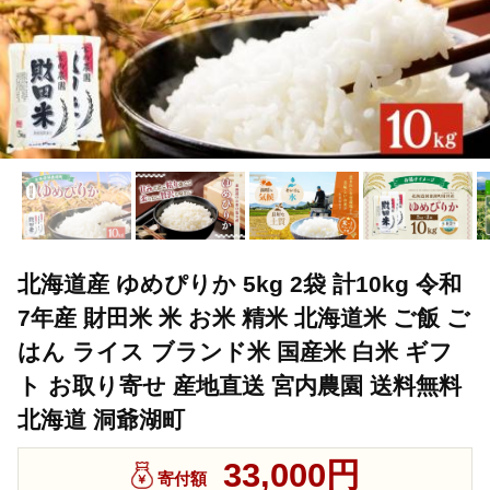
北海道産 ゆめぴりか 5kg 2袋 計10kg 令和
7年産 財田米 米 お米 精米 北海道米 ご飯 ご
はん ライス ブランド米 国産米 白米 ギフ
ト お取り寄せ 産地直送 宮内農園 送料無料
北海道 洞爺湖町
33,000円
寄付額