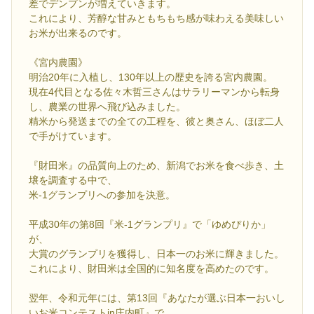
差でデンプンが増えていきます。
これにより、芳醇な甘みともちもち感が味わえる美味しい
お米が出来るのです。
《宮内農園》
明治20年に入植し、130年以上の歴史を誇る宮内農園。
現在4代目となる佐々木哲三さんはサラリーマンから転身
し、農業の世界へ飛び込みました。
精米から発送までの全ての工程を、彼と奥さん、ほぼ二人
で手がけています。
『財田米』の品質向上のため、新潟でお米を食べ歩き、土
壌を調査する中で、
米-1グランプリへの参加を決意。
平成30年の第8回『米-1グランプリ』で「ゆめぴりか」
が、
大賞のグランプリを獲得し、日本一のお米に輝きました。
これにより、財田米は全国的に知名度を高めたのです。
翌年、令和元年には、第13回『あなたが選ぶ日本一おいし
いお米コンテストin庄内町』で