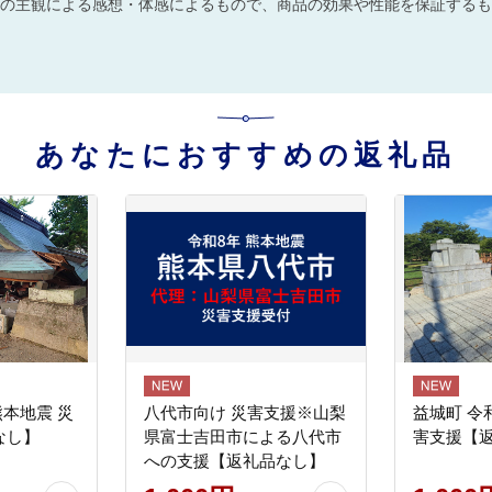
の主観による感想・体感によるもので、商品の効果や性能を保証するも
あなたにおすすめの返礼品
熊本地震 災
八代市向け 災害支援※山梨
益城町 令
なし】
県富士吉田市による八代市
害支援【
への支援【返礼品なし】