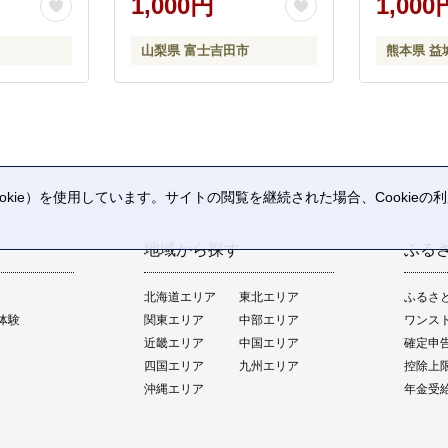
1,000円
1,000
山梨県 富士吉田市
熊本県 益
kie）を使用しています。サイトの閲覧を継続された場合、Cookie
。
地域から探す
ふる
北海道エリア
東北エリア
ふるさ
体験
関東エリア
中部エリア
ワンス
近畿エリア
中国エリア
確定申
四国エリア
九州エリア
控除上
沖縄エリア
年金受