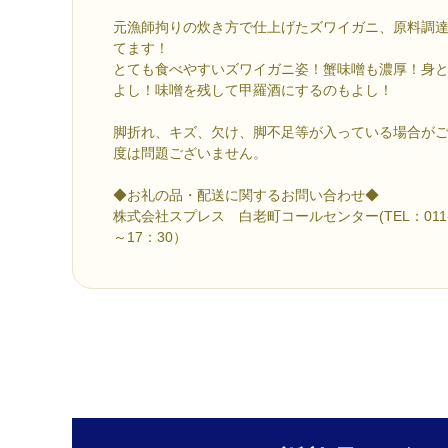
元漁師拘りの炊き方で仕上げたズワイガニ、原料調
てます！
とても食べやすいズワイガニ姿！蟹味噌も濃厚！身
よし！味噌を残して甲羅酒にするのもよし！
脚折れ、キズ、欠け、脚不足等が入っている場合が
度は問題ございません。
◆お礼の品・配送に関するお問い合わせ◆
株式会社スプレス 白老町コールセンター(TEL：011-80
～17：30）