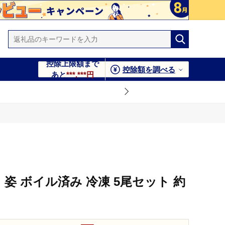
控除上限額まで
控除額を調べる
あと
***,***円
 姿 ボイル済み 冷凍 5尾セット 約