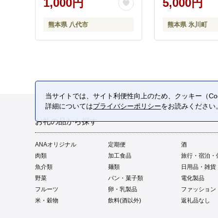
1,000円
5,000円
熊本県 八代市
熊本県 氷川町
当サイトでは、サイト利便性向上のため、クッキー（Coo
詳細については
プライバシーポリシー
をお読みください
お礼の品から探す
ANAオリジナル
定期便
酒
肉類
加工食品
旅行・宿泊・
魚介類
麺類
日用品・雑貨
野菜
パン・菓子類
電化製品
フルーツ
卵・乳製品
ファッション
米・穀物
飲料(酒以外)
返礼品なし