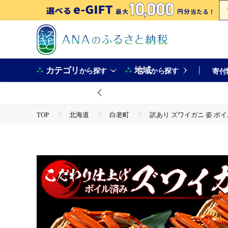
カテゴリ
地域
から探す
から探す
寄付
TOP
北海道
白老町
訳あり ズワイガニ 姿 ボイル