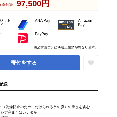
97,500円
寄付額
ジット
ANA Pay
Amazon
ド
Pay
い
PayPay
決済方法ごとに決済上限額が異なります。
寄付をする
配送
お気に入り登録
g
ス（乾燥防止のために付けられる氷の膜）の重さを含む
]ロシア産またはカナダ産