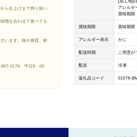
[加工地]
アレルギ
達から仕上げまで拘り抜い
賞味期限
と味噌を合わせて食べても
賞味期限
賞味期限
アレルギー表示
かに
ございます。味や身質、鮮
配送時期
ご用意が
配送
冷凍
7-0176 平日9：00
返礼品コード
01578-B