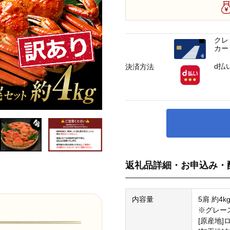
クレ
カー
d払
決済方法
返礼品詳細・お申込み・
内容量
5肩 約4k
※グレー
[原産地