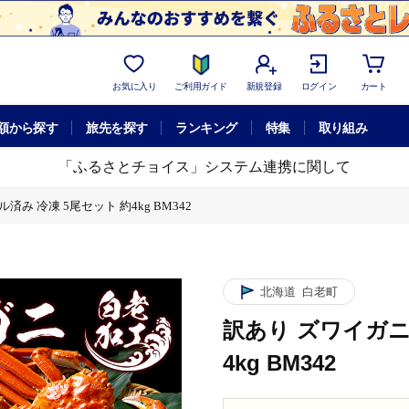
お気に入り
ご利用ガイド
新規登録
ログイン
カート
額から探す
旅先を探す
ランキング
特集
取り組み
「ふるさとチョイス」システム連携に関して
済み 冷凍 5尾セット 約4kg BM342
北海道
白老町
訳あり ズワイガニ
4kg BM342