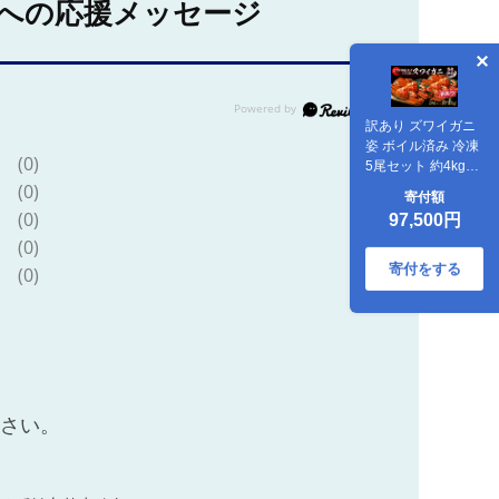
への応援メッセージ
訳あり ズワイガニ
姿 ボイル済み 冷凍
(0)
5尾セット 約4kg
BM342
(0)
寄付額
(0)
97,500円
(0)
寄付をする
(0)
ださい。