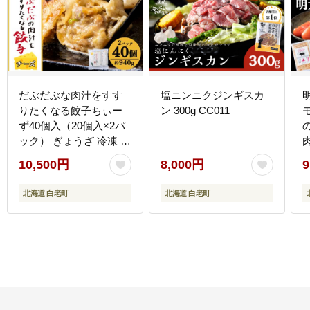
だぶだぶな肉汁をすす
塩ニンニクジンギスカ
りたくなる餃子ちぃー
ン 300g CC011
モン
ず40個入（20個入×2パ
ック） ぎょうざ 冷凍 ギ
ョウザ おつまみ おかず
10,500円
8,000円
9
中華 惣菜 チーズ BE009
北海道 白老町
北海道 白老町