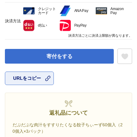
クレジット
Amazon
ANA Pay
カード
Pay
決済方法
d払い
PayPay
決済方法ごとに決済上限額が異なります。
寄付をする
URLをコピー
お気に入
返礼品について
だぶだぶな肉汁をすすりたくなる餃子ちぃーず60個入（2
0個入×3パック）