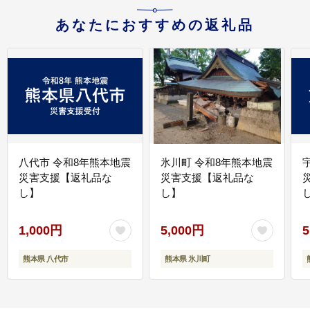
あなたにおすすめの返礼品
八代市 令和8年熊本地震
氷川町 令和8年熊本地震
災害支援【返礼品な
災害支援【返礼品な
し】
し】
し
1,000円
5,000円
5
熊本県 八代市
熊本県 氷川町