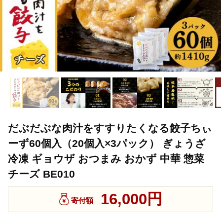
だぶだぶな肉汁をすすりたくなる餃子ちぃ
ーず60個入（20個入×3パック） ぎょうざ
冷凍 ギョウザ おつまみ おかず 中華 惣菜
チーズ BE010
16,000円
寄付額