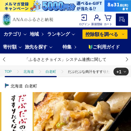
ログイン
新規登録
カート
カテゴリ
地域
ランキング
控除額を調べる
寄付額
旅先を探す
特集
ご利用ガイド
「ふるさとチョイス」システム連携に関して
+1
TOP
北海道
白老町
だぶだぶな肉汁をすすりたくなる餃子ちぃーず
TOP
肉
豚肉
だぶだぶな肉汁をすすりたくなる餃子ちぃーず60個
北海道
白老町