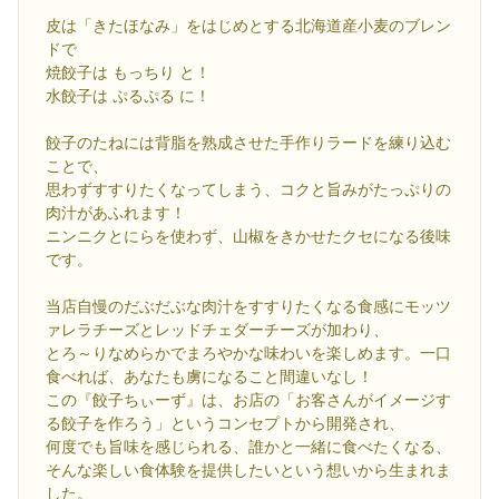
皮は「きたほなみ」をはじめとする北海道産小麦のブレン
ドで
焼餃子は もっちり と！
水餃子は ぷるぷる に！
餃子のたねには背脂を熟成させた手作りラードを練り込む
ことで、
思わずすすりたくなってしまう、コクと旨みがたっぷりの
肉汁があふれます！
ニンニクとにらを使わず、山椒をきかせたクセになる後味
です。
当店自慢のだぶだぶな肉汁をすすりたくなる食感にモッツ
ァレラチーズとレッドチェダーチーズが加わり、
とろ～りなめらかでまろやかな味わいを楽しめます。一口
食べれば、あなたも虜になること間違いなし！
この『餃子ちぃーず』は、お店の「お客さんがイメージす
る餃子を作ろう」というコンセプトから開発され、
何度でも旨味を感じられる、誰かと一緒に食べたくなる、
そんな楽しい食体験を提供したいという想いから生まれま
した。