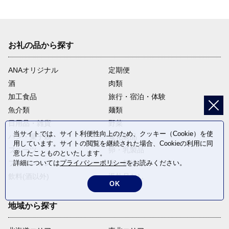
お礼の品から探す
ANAオリジナル
定期便
酒
肉類
加工食品
旅行・宿泊・体験
魚介類
麺類
日用品・雑貨
野菜
当サイトでは、サイト利便性向上のため、クッキー（Cookie）を使
パン・菓子類
電化製品
用しています。サイトの閲覧を継続された場合、Cookieの利用に同
フルーツ
卵・乳製品
意したことものといたします。
ファッション
米・穀物
詳細については
プライバシーポリシー
をお読みください。
飲料(酒以外)
返礼品なし
OK
地域から探す