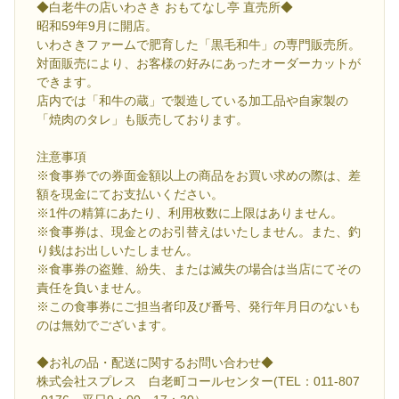
◆白老牛の店いわさき おもてなし亭 直売所◆
昭和59年9月に開店。
いわさきファームで肥育した「黒毛和牛」の専門販売所。
対面販売により、お客様の好みにあったオーダーカットが
できます。
店内では「和牛の蔵」で製造している加工品や自家製の
「焼肉のタレ」も販売しております。
注意事項
※食事券での券面金額以上の商品をお買い求めの際は、差
額を現金にてお支払いください。
※1件の精算にあたり、利用枚数に上限はありません。
※食事券は、現金とのお引替えはいたしません。また、釣
り銭はお出しいたしません。
※食事券の盗難、紛失、または滅失の場合は当店にてその
責任を負いません。
※この食事券にご担当者印及び番号、発行年月日のないも
のは無効でございます。
◆お礼の品・配送に関するお問い合わせ◆
株式会社スプレス 白老町コールセンター(TEL：011-807