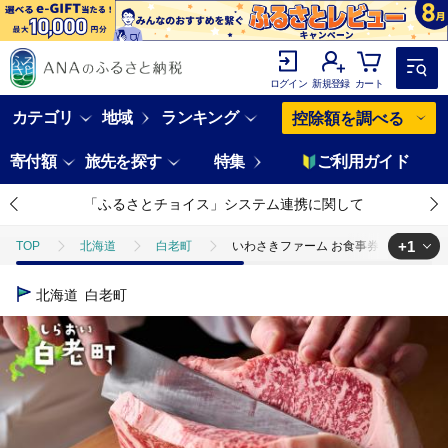
ログイン
新規登録
カート
カテゴリ
地域
ランキング
控除額を調べる
寄付額
旅先を探す
特集
ご利用ガイド
「ふるさとチョイス」システム連携に関して
+1
TOP
北海道
白老町
いわさきファーム お食事券 1,500円分 
TOP
旅行・宿泊・体験
体験チケット
食事券
いわさき
北海道
白老町