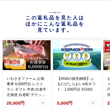
この返礼品を見た人は
ほかにこんな返礼品を
見ています。
いわさきファーム お食
【ANAの旅先納税】ふ
事券 6,000円分 レスト
るたびしらおいe街ギフ
ラン ギフト 牛肉 白老牛
ト 1,500円分 EG001
北海道 白老町 チケット
AB020
20,000円
5,000円
2