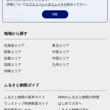
パン・菓子類
電化製品
詳細については
プライバシーポリシー
をお読みください。
フルーツ
卵・乳製品
ファッション
米・穀物
OK
飲料(酒以外)
返礼品なし
地域から探す
北海道エリア
東北エリア
関東エリア
中部エリア
近畿エリア
中国エリア
四国エリア
九州エリア
沖縄エリア
ふるさと納税ガイド
ふるさと納税の基本ガイド
ANAのふるさと納税の特徴
ワンストップ特例制度ガイド
はじめての方へ
確定申告のしかた
ふるさと納税の流れ