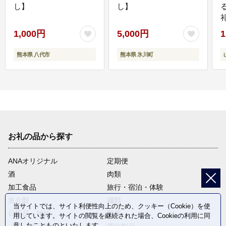
し】
し】
1,000円
5,000円
1
熊本県 八代市
熊本県 氷川町
お礼の品から探す
ANAオリジナル
定期便
酒
肉類
加工食品
旅行・宿泊・体験
魚介類
麺類
当サイトでは、サイト利便性向上のため、クッキー（Cookie）を使
日用品・雑貨
野菜
用しています。サイトの閲覧を継続された場合、Cookieの利用に同
意したことものといたします。