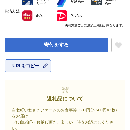
ANA Pay
カード
Pay
決済方法
d払い
PayPay
決済方法ごとに決済上限額が異なります。
寄付をする
URLをコピー
お気に入
返礼品について
白老町いわさきファームのお食事券1500円分(500円×3枚)
をお届け！
ぜひ白老町へお越し頂き、楽しい一時をお過ごしくださ
い。