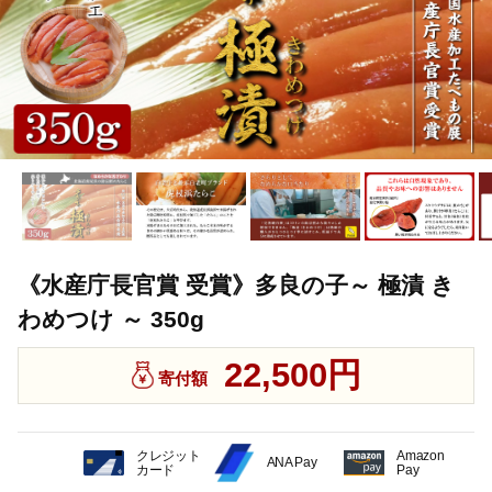
《水産庁長官賞 受賞》多良の子～ 極漬 き
わめつけ ～ 350g
22,500円
寄付額
クレジット
Amazon
ANA Pay
カード
Pay