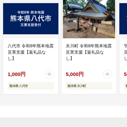
八代市 令和8年熊本地震
氷川町 令和8年熊本地震
災害支援【返礼品な
災害支援【返礼品な
し】
し】
し
1,000円
5,000円
5
熊本県 八代市
熊本県 氷川町