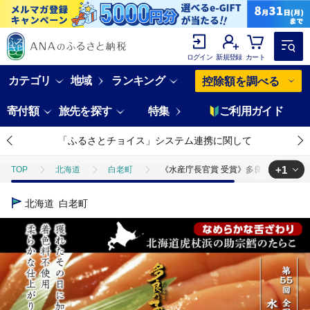
ログイン
新規登録
カート
カテゴリ
地域
ランキング
控除額を調べる
寄付額
旅先を探す
特集
ご利用ガイド
「ふるさとチョイス」システム連携に関して
+1
TOP
北海道
白老町
《水産庁長官賞 受賞》多良の子～ 極漬 き
TOP
魚介類
うに・いくら・魚卵
たらこ・明太子
《水
北海道
白老町