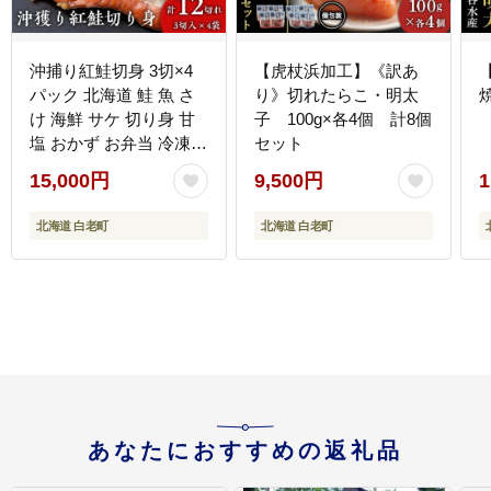
沖捕り紅鮭切身 3切×4
【虎杖浜加工】《訳あ
パック 北海道 鮭 魚 さ
り》切れたらこ・明太
け 海鮮 サケ 切り身 甘
子 100g×各4個 計8個
塩 おかず お弁当 冷凍
セット
ギフト AQ048
15,000円
9,500円
1
北海道 白老町
北海道 白老町
あなたにおすすめの返礼品