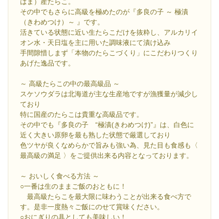
はま）産たらこ。
その中でもさらに高級を極めたのが『多良の子 ～ 極漬
（きわめつけ）～ 』です。
活きている状態に近い生たらこだけを抜粋し、アルカリイ
オン水・天日塩を主に用いた調味液にて漬け込み
手間隙惜しまず「本物のたらこづくり」にこだわりつくり
あげた逸品です。
～ 高級たらこの中の最高級品 ～
スケソウダラは北海道が主な生産地ですが漁獲量が減少し
ており
特に国産のたらこは貴重な高級品です。
その中でも『多良の子 “極漬(きわめつけ)”』は、白色に
近く大きい原卵を最も熟した状態で厳選しており
色ツヤが良くなめらかで旨みも強い為、見た目も食感も〈
最高級の満足 〉をご提供出来る内容となっております。
～ おいしく食べる方法 ～
○一番は生のままご飯のおともに！
最高級たらこを最大限に味わうことが出来る食べ方で
す。是非一度熱々ご飯にのせて賞味ください。
○おにぎりの具としても美味しい！