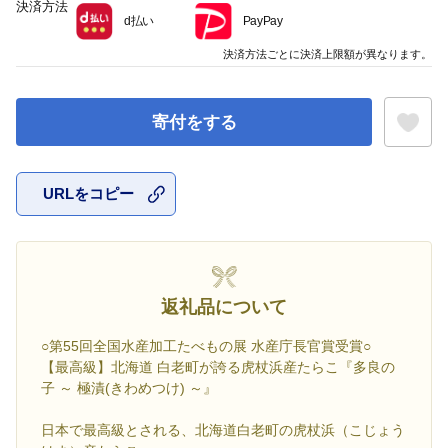
決済方法
d払い
PayPay
決済方法ごとに決済上限額が異なります。
寄付をする
URLをコピー
お気に入
返礼品について
○第55回全国水産加工たべもの展 水産庁長官賞受賞○
【最高級】北海道 白老町が誇る虎杖浜産たらこ『多良の
子 ～ 極漬(きわめつけ) ～』
日本で最高級とされる、北海道白老町の虎杖浜（こじょう