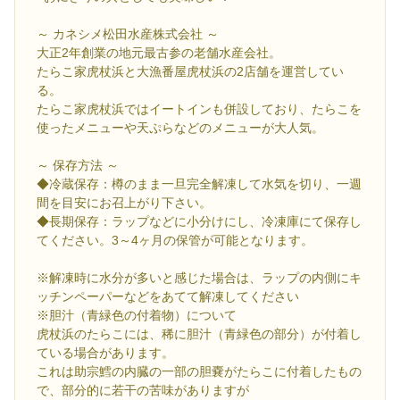
～ カネシメ松田水産株式会社 ～
大正2年創業の地元最古参の老舗水産会社。
たらこ家虎杖浜と大漁番屋虎杖浜の2店舗を運営してい
る。
たらこ家虎杖浜ではイートインも併設しており、たらこを
使ったメニューや天ぷらなどのメニューが大人気。
～ 保存方法 ～
◆冷蔵保存：樽のまま一旦完全解凍して水気を切り、一週
間を目安にお召上がり下さい。
◆長期保存：ラップなどに小分けにし、冷凍庫にて保存し
てください。3～4ヶ月の保管が可能となります。
※解凍時に水分が多いと感じた場合は、ラップの内側にキ
ッチンペーパーなどをあてて解凍してください
※胆汁（青緑色の付着物）について
虎杖浜のたらこには、稀に胆汁（青緑色の部分）が付着し
ている場合があります。
これは助宗鱈の内臓の一部の胆嚢がたらこに付着したもの
で、部分的に若干の苦味がありますが