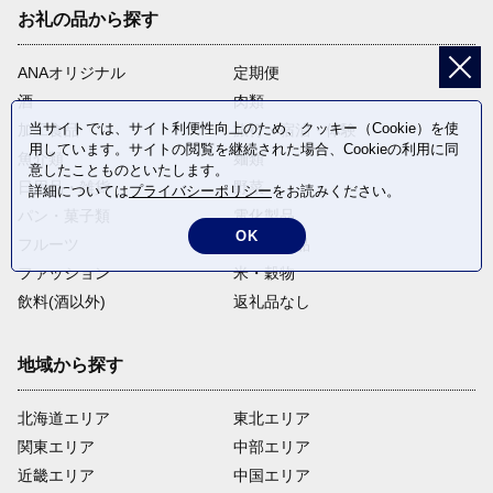
お礼の品から探す
ANAオリジナル
定期便
酒
肉類
当サイトでは、サイト利便性向上のため、クッキー（Cookie）を使
加工食品
旅行・宿泊・体験
用しています。サイトの閲覧を継続された場合、Cookieの利用に同
魚介類
麺類
意したことものといたします。
日用品・雑貨
野菜
詳細については
プライバシーポリシー
をお読みください。
パン・菓子類
電化製品
OK
フルーツ
卵・乳製品
ファッション
米・穀物
飲料(酒以外)
返礼品なし
地域から探す
北海道エリア
東北エリア
関東エリア
中部エリア
近畿エリア
中国エリア