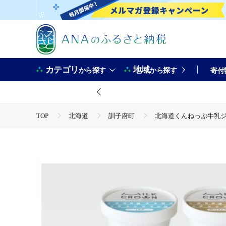
カテゴリ
地域
から探す
から探す
寄付
TOP
北海道
訓子府町
北海道くんねっぷ牛乳ジ
TOP
卵・乳製品
北海道くんねっぷ牛乳ジェラート 
TOP
卵・乳製品
アイスクリーム
北海道くんね