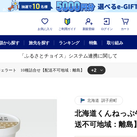
お気に入り
ご利用ガイド
新規登録
ログイン
カート
額から探す
旅先を探す
ランキング
特集
取り組み
「ふるさとチョイス」システム連携に関して
+2
ェラート 10種詰合せ【配送不可地域：離島】
10種詰合せ【配送不可地域：離島】
っぷ牛乳ジェラート 10種詰合せ【配送不可地域：離島】
北海道
訓子府町
北海道くんねっぷ
送不可地域：離島