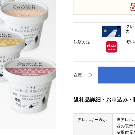
クレ
カー
d払
決済方法
在庫：
〇
返礼品詳細・お申込み・
アレルギー表示
※アレル
器の表示
※提供元