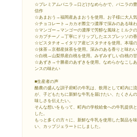
☆プレミアムバニラ→口どけなめらかで、バニラの
信作
☆あまおう→福岡産あまおうを使用。お子様に大人
☆チョコレート→カカオ際立つ濃厚で深みのある味
☆マンゴー→マンゴーの濃厚で芳醇な風味とミルク
☆カプチーノ→丁寧にドリップしたエスプレッソの
☆ピスタチオ→イタリア産ピスタチオを使用。本場
☆抹茶→京都産抹茶を使用。深みのある香りと味わ
☆白桃→山梨県産白桃を使用。みずみずしい白桃の
☆あずき→十勝産のあずきを使用。なめらかなこし
ンスの味わい
■生産者の声
酪農の盛んな訓子府町の牛乳は、飲用として町内に
が、子どもたちに新鮮な牛乳を届けたい、たくさん
味しさを伝えたい。
そんな想いをもって、町内の学校給食への牛乳提供
した。
もっと多くの方々に、新鮮な牛乳を使用した製品を
い、カップジェラートにしました。