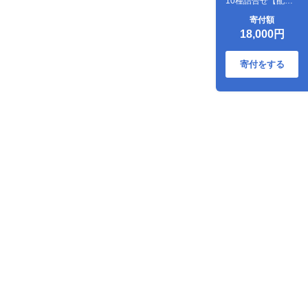
10種詰合せ【配送
不可地域：離島】
寄付額
18,000円
寄付をする