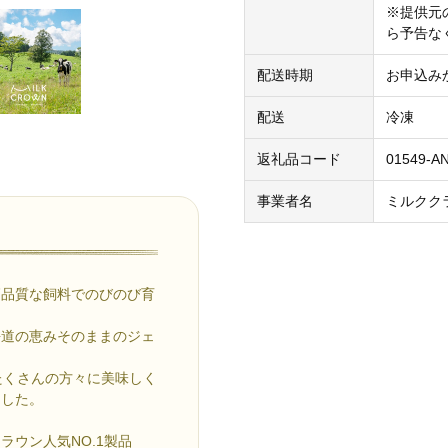
※提供元
ら予告な
配送時期
お申込み
配送
冷凍
返礼品コード
01549-A
事業者名
ミルクク
高品質な飼料でのびのび育
海道の恵みそのままのジェ
たくさんの方々に美味しく
ました。
ウン人気NO.1製品