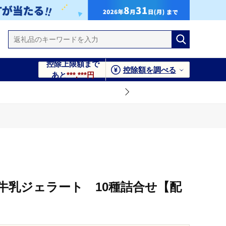
控除上限額まで
控除額を調べる
あと
***,***円
牛乳ジェラート 10種詰合せ【配
】