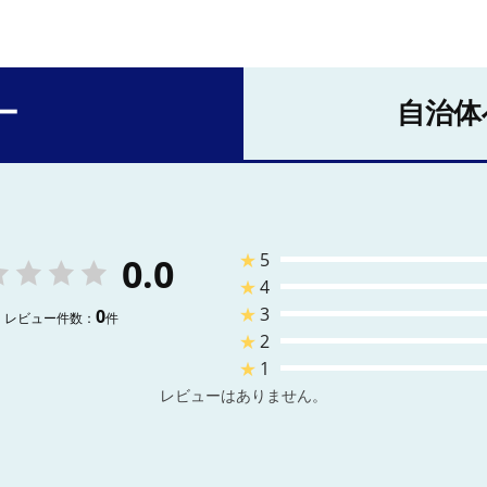
ー
自治体
★
5
0.0
★
4
★
3
0
レビュー件数：
件
★
2
★
1
レビューはありません。