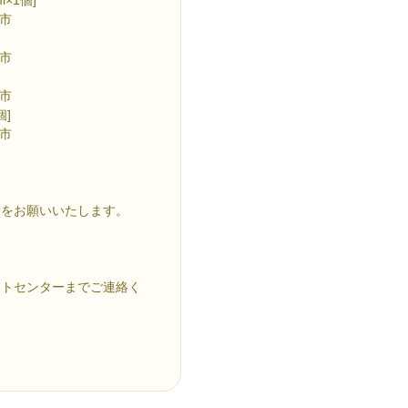
市
市
市
個]
市
管をお願いいたします。
ートセンターまでご連絡く