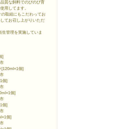
高品質な飼料でのびのび育
を使用してます。
クの取組にもこだわってお
心してお召し上がりいただ
衛生管理を実施していま
個]
市
0ml×1個]
市
1個]
市
l×1個]
市
1個]
市
×1個]
市
×1個]