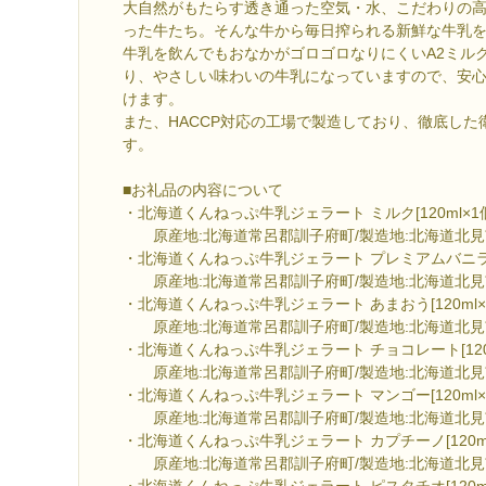
大自然がもたらす透き通った空気・水、こだわりの
った牛たち。そんな牛から毎日搾られる新鮮な牛乳
牛乳を飲んでもおなかがゴロゴロなりにくいA2ミル
り、やさしい味わいの牛乳になっていますので、安
けます。
また、HACCP対応の工場で製造しており、徹底した
す。
■お礼品の内容について
・北海道くんねっぷ牛乳ジェラート ミルク[120ml×1
原産地:北海道常呂郡訓子府町/製造地:北海道北見
・北海道くんねっぷ牛乳ジェラート プレミアムバニラ[12
原産地:北海道常呂郡訓子府町/製造地:北海道北見
・北海道くんねっぷ牛乳ジェラート あまおう[120ml×
原産地:北海道常呂郡訓子府町/製造地:北海道北見
・北海道くんねっぷ牛乳ジェラート チョコレート[120m
原産地:北海道常呂郡訓子府町/製造地:北海道北見
・北海道くんねっぷ牛乳ジェラート マンゴー[120ml×
原産地:北海道常呂郡訓子府町/製造地:北海道北見
・北海道くんねっぷ牛乳ジェラート カプチーノ[120ml
原産地:北海道常呂郡訓子府町/製造地:北海道北見
・北海道くんねっぷ牛乳ジェラート ピスタチオ[120ml