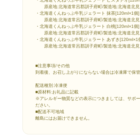
原産地:北海道常呂郡訓子府町/製造地:北海道北見
・北海道くんねっぷ牛乳ジェラート 抹茶[120ml×1個]
原産地:北海道常呂郡訓子府町/製造地:北海道北見
・北海道くんねっぷ牛乳ジェラート 白桃[120ml×1個]
原産地:北海道常呂郡訓子府町/製造地:北海道北見
・北海道くんねっぷ牛乳ジェラート あずき[120ml×1
原産地:北海道常呂郡訓子府町/製造地:北海道北見
■注意事項/その他
到着後、お召し上がりにならない場合は冷凍庫で保
配送種別:冷凍便
■原材料:お礼品に記載
※アレルギー物質などの表示につきましては、サポ
ださい。
■配送不可地域
離島にはお届けできません。