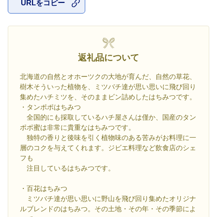
URLをコピー
お気に入
返礼品について
北海道の自然とオホーツクの大地が育んだ、自然の草花、
樹木そういった植物を、ミツバチ達が思い思いに飛び回り
集めたハチミツを、そのままビン詰めしたはちみつです。
・タンポポはちみつ
全国的にも採取しているハチ屋さんは僅か、国産のタン
ポポ蜜は非常に貴重なはちみつです。
独特の香りと後味を引く植物味のある苦みがお料理に一
層のコクを与えてくれます。ジビエ料理など飲食店のシェ
フも
注目しているはちみつです。
・百花はちみつ
ミツバチ達が思い思いに野山を飛び回り集めたオリジナ
ルブレンドのはちみつ。その土地・その年・その季節によ