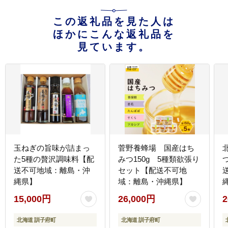
この返礼品を見た人は
ほかにこんな返礼品を
見ています。
玉ねぎの旨味が詰まっ
菅野養蜂場 国産はち
た5種の贅沢調味料【配
みつ150g 5種類欲張り
送不可地域：離島・沖
セット【配送不可地
縄県】
域：離島・沖縄県】
15,000円
26,000円
2
北海道 訓子府町
北海道 訓子府町