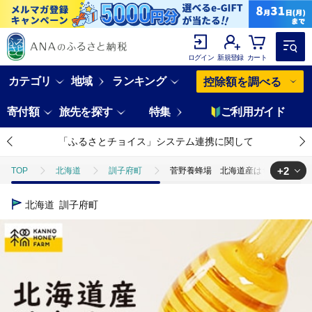
ログイン
新規登録
カート
カテゴリ
地域
ランキング
控除額を調べる
寄付額
旅先を探す
特集
ご利用ガイド
「ふるさとチョイス」システム連携に関して
+2
TOP
北海道
訓子府町
菅野養蜂場 北海道産はちみつ150g
TOP
加工食品
菅野養蜂場 北海道産はちみつ150g 3種セット
北海道
訓子府町
TOP
加工食品
缶詰・瓶詰
菅野養蜂場 北海道産はちみつ1