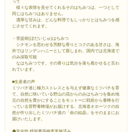
って
様々な表情を見せてくれるそのはちみつは、一つとして
同じはちみつはありません。
濃厚な甘みは、どんな料理でもしっかりとはちみつを感
じさせてくれます。
・菩提樹(ぼだいじゅ)はちみつ
シナモンを思わせる芳醇な香りとコクのある甘さは、海
外ではリンデンハニーとして親しまれ、国内では北海道で
のみ採取可能
なはちみつです。その香りは気分を落ち着かせると言わ
れています。
■生産者の声
ミツバチ達に極力ストレスとを与えず健康なミツバチを育
て、自然に咲いている野山の花からのみはちみつを集め地
元の自然を豊かにすることをモットーに戦前から養蜂を行
っている菅野養蜂場がお届けする、北海道オホーツクの自
然が作り出したミツバチ達の「命の結晶」をそのままにお
届けいたします。
◆安全性:残留農薬検査実施済み