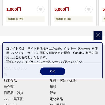
1,000円
5,000円
5
熊本県 八代市
熊本県 氷川町
当サイトでは、サイト利便性向上のため、クッキー（Cookie）を使
用しています。サイトの閲覧を継続された場合、Cookieの利用に同
お礼の品から探す
意したことものといたします。
詳細については
プライバシーポリシー
をお読みください。
ANAオリジナル
定期便
OK
酒
肉類
加工食品
旅行・宿泊・体験
魚介類
麺類
日用品・雑貨
野菜
パン・菓子類
電化製品