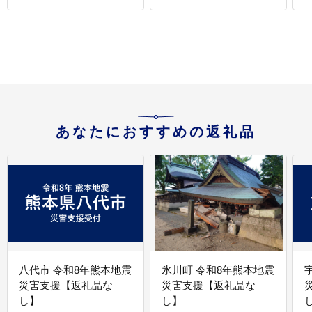
あなたにおすすめの返礼品
八代市 令和8年熊本地震
氷川町 令和8年熊本地震
災害支援【返礼品な
災害支援【返礼品な
し】
し】
し