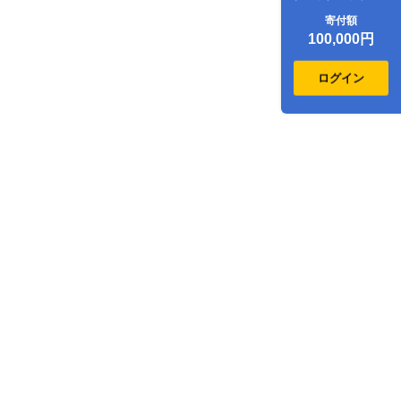
ジ割引クーポン
寄付額
30,000点分_ss047-
100,000円
002
ログイン