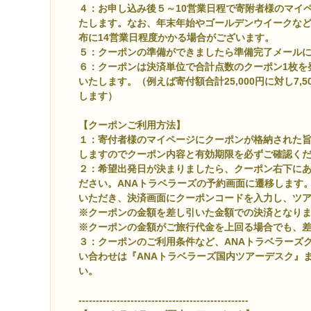
４：お申し込み後５～10営業日程で寄附者様のマイ
たします。なお、年末年始やゴールデンウイークな
布に14営業日程度かかる場合がございます。
５：
クーポンの準備ができましたら準備完了メール
６：クーポンは決済単位で合計点数のクーポン1枚を
いたします。（例えば寄付額合計25,000円に対し7,
します）
【クーポンご利用方法】
１：寄付者様のマイページにクーポンが格納された
しますのでクーポン内容と有効期限を必ずご確認く
２：希望出発日が決まりましたら、クーポン右下に
ださい。ANAトラベラーズの予約画面に遷移します
いただき、決済画面にクーポンコードを入力し、ツ
※クーポンの金額を差し引いた金額での決済となり
※クーポンの金額がご旅行代金を上回る場合でも、
３：クーポンのご利用条件など、ANAトラベラーズ
い合わせは『ANAトラベラーズ国内ツアーデスク』
い。
-------------------------------------------------