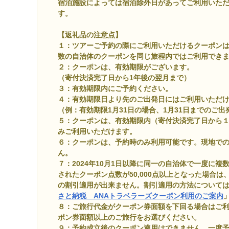
宿泊施設によっては宿泊除外日があってご利用いた
す。
【返礼品の注意点】
１：ツアーご予約の際にご利用いただけるクーポン
数の自治体のクーポンを同じ旅程内ではご利用でき
２：クーポンは、有効期限がございます。
（寄付決済完了日から1年後の翌月まで）
３：有効期限内にご予約ください。
４：有効期限日より先のご出発日にはご利用いただ
（例：有効期限1月31日の場合、1月31日までのご
５：クーポンは、有効期限内（寄付決済完了日から
みご利用いただけます。
６：クーポンは、予約時のみ利用可能です。現地で
ん。
７：2024年10月1日以降に同一の自治体で一度に
されたクーポン点数が50,000点以上となった場合は
の割引適用が出来ません。割引適用の方法については、A
さと納税 ANAトラベラーズクーポン利用のご案内
８：ご旅行代金がクーポン券面額を下回る場合はご
ポン券面額以上のご旅行をお選びください。
９：予約成立後のクーポン適用はできません。一度