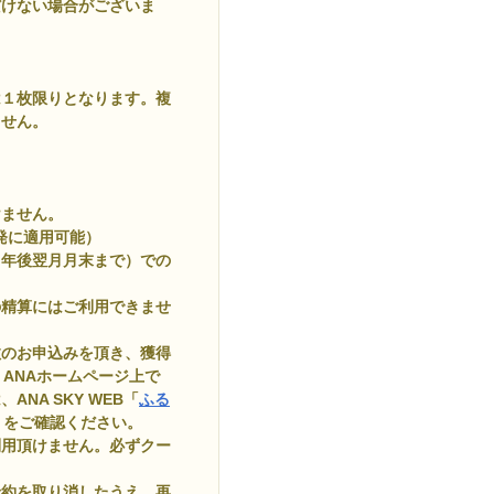
だけない場合がございま
は１枚限りとなります。複
ません。
けません。
出発に適用可能）
１年後翌月月末まで）での
の精算にはご利用できませ
複数のお申込みを頂き、獲得
、ANAホームページ上で
NA SKY WEB「
ふる
」をご確認ください。
利用頂けません。必ずクー
予約を取り消したうえ、再