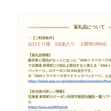
返礼品について
【ご利用条件】
おひとり様 1泊あたり 上限50,000点
ま
【返礼品情報】
航空券と宿泊がセットになった「ANAトラベラーズ
で北海道 斜里町に1泊以上宿泊すると使える「ANA
パッケージ」のクーポン30,000点分です。
※「ANAトラベラーズダイナミックパッケージ」と
https://www.ana.co.jp/ja/jp/guide/reservation/fl
【自治体の詳しい情報】
北海道 斜里町のクーポン利用可能宿泊施設一覧/ツ
ら
https://ana.ms/3fOghc6