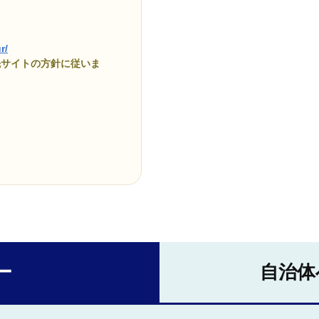
r/
先サイトの方針に従いま
ー
自治体