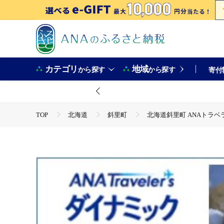
カテゴリ
地域
から探す
から探す
寄付
TOP
北海道
斜里町
北海道斜里町 ANAトラベラ
TOP
ANAオリジナル
北海道斜里町 ANAトラベラーズダ
TOP
ANAオリジナル
ANA関連返礼品
ダイナ
TOP
旅行・宿泊・体験
北海道斜里町 ANAトラベラーズ
TOP
旅行・宿泊・体験
パッケージ旅行
ANA