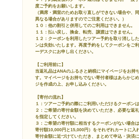
度ご予約をお願いします。
（満席・満室のためお取り直しができない場合や、
異なる場合がありますのでご注意ください。）
１０：他の割引と併用してのご利用はできません。
１１：払い戻し、換金、転売、譲渡はできません。
１２：クーポンを利用したツアー予約を取り消しし
ンは失効いたします。再度予約をしてクーポンをご
ーデスクにお申し出ください。
【ご利用前に】
当返礼品はANAのふるさと納税にマイページをお持
す。マイページをお持ちでない寄付者様はあらかじ
ジを作成の上、お申し込みください。
【寄付の流れ】
１：ツアーご予約の際にご利用いただけるクーポン
２：ご希望の寄付金額を決めていただき、必要な返
を指定してください。
３：ご希望の寄付額に相当するクーポンがない場合
寄付額10,000円と15,000円）をそれぞれカート
寄付金額に近づけていただき、まとめて申込・決済