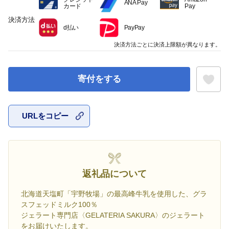
ANA Pay
カード
Pay
決済方法
d払い
PayPay
決済方法ごとに決済上限額が異なります。
寄付をする
URLをコピー
お気に入
返礼品について
北海道天塩町「宇野牧場」の最高峰牛乳を使用した、グラ
スフェッドミルク100％
ジェラート専門店〈GELATERIA SAKURA〉のジェラート
をお届けいたします。