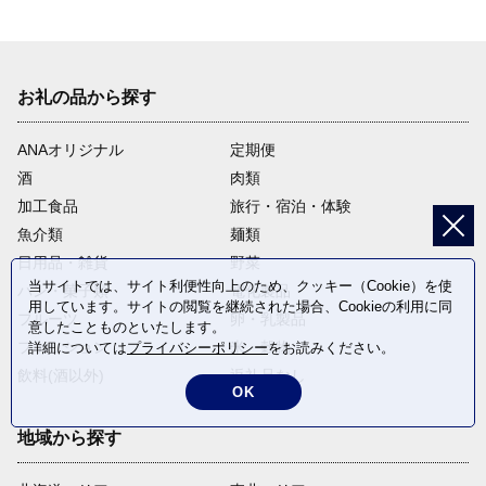
お礼の品から探す
ANAオリジナル
定期便
酒
肉類
加工食品
旅行・宿泊・体験
魚介類
麺類
日用品・雑貨
野菜
当サイトでは、サイト利便性向上のため、クッキー（Cookie）を使
パン・菓子類
電化製品
用しています。サイトの閲覧を継続された場合、Cookieの利用に同
フルーツ
卵・乳製品
意したことものといたします。
ファッション
米・穀物
詳細については
プライバシーポリシー
をお読みください。
飲料(酒以外)
返礼品なし
OK
地域から探す