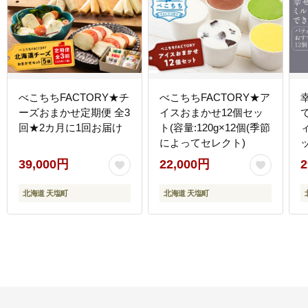
べこちちFACTORY★チ
べこちちFACTORY★ア
ーズおまかせ定期便 全3
イスおまかせ12個セッ
回★2カ月に1回お届け
ト(容量:120g×12個(季節
によってセレクト)
39,000円
22,000円
2
北海道 天塩町
北海道 天塩町