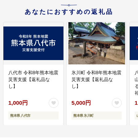
あなたにおすすめの返礼品
八代市 令和8年熊本地震
氷川町 令和8年熊本地震
災害支援【返礼品な
災害支援【返礼品な
し】
し】
1,000円
5,000円
1
熊本県 八代市
熊本県 氷川町