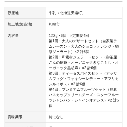
原産地
牛乳（北海道天塩町）
加工地(製造地)
札幌市
内容量
120ｇ×6個 ×定期便4回
第1回：大人のデザートセット（自家製ラ
ムレーズン・大人のショコラオレンジ・獺
祭ジェラート）×2 計6個
第2回：和素材ジェラートセット（御茶屋
さんの抹茶・オーガニックきなこもち・オ
ーガニック黒胡麻）×2 計6個
第3回：ティー＆スパイスセット（アッサ
ムフィグ・フォキシーレディー・アフリカ
ンルイボス）×2 計6個
第4回：プレミアムフルーツセット（厚真
ハスカップクリームチーズ・スターフルー
ツシャンパン・シャインオアシス）×2 計6
個
賞味期限
特になし