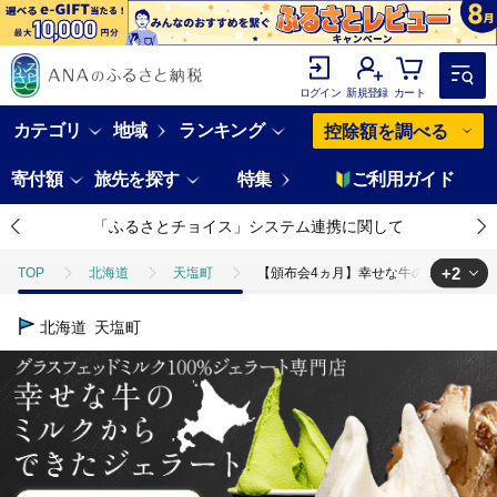
ログイン
新規登録
カート
カテゴリ
地域
ランキング
控除額を調べる
寄付額
旅先を探す
特集
ご利用ガイド
「ふるさとチョイス」システム連携に関して
+2
TOP
北海道
天塩町
【頒布会4ヵ月】幸せな牛のミルクからでき
TOP
定期便
ほかの定期便
【頒布会4ヵ月】幸せな牛のミルク
北海道
天塩町
TOP
卵・乳製品
アイスクリーム
【頒布会4ヵ月】幸せな牛の