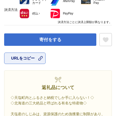
ANA Pay
カード
Pay
決済方法
d払い
PayPay
決済方法ごとに決済上限額が異なります。
寄付をする
URLをコピー
お気に入
返礼品について
◇天塩町内とふるさと納税でしか手に入らない！◇
◇北海道の三大絶品と呼ばれる有名な特産物◇
天塩産のしじみは、資源保護のため漁獲量に制限があり、