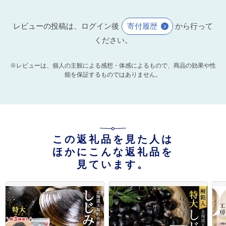
レビューの投稿は、ログイン後
寄付履歴
から行って
ください。
※レビューは、個人の主観による感想・体感によるもので、商品の効果や性
能を保証するものではありません。
この返礼品を見た人は
ほかにこんな返礼品を
見ています。