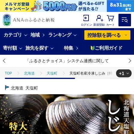
ログイン
新規登録
カート
カテゴリ
地域
ランキング
控除額を調べる
寄付額
旅先を探す
特集
ご利用ガイド
「ふるさとチョイス」システム連携に関して
+1
TOP
北海道
天塩町
天塩町名産冷凍しじみ［特大サイズ］（4
TOP
魚介類
貝類
ほかの貝類
天塩町名産冷凍しじみ［
北海道
天塩町