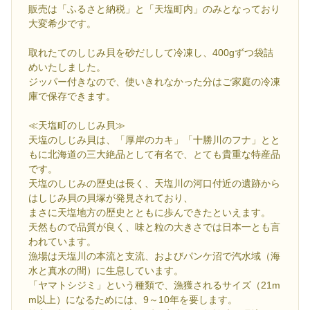
販売は「ふるさと納税」と「天塩町内」のみとなっており
大変希少です。
取れたてのしじみ貝を砂だしして冷凍し、400gずつ袋詰
めいたしました。
ジッパー付きなので、使いきれなかった分はご家庭の冷凍
庫で保存できます。
≪天塩町のしじみ貝≫
天塩のしじみ貝は、「厚岸のカキ」「十勝川のフナ」とと
もに北海道の三大絶品として有名で、とても貴重な特産品
です。
天塩のしじみの歴史は長く、天塩川の河口付近の遺跡から
はしじみ貝の貝塚が発見されており、
まさに天塩地方の歴史とともに歩んできたといえます。
天然もので品質が良く、味と粒の大きさでは日本一とも言
われています。
漁場は天塩川の本流と支流、およびパンケ沼で汽水域（海
水と真水の間）に生息しています。
「ヤマトシジミ」という種類で、漁獲されるサイズ（21m
m以上）になるためには、9～10年を要します。