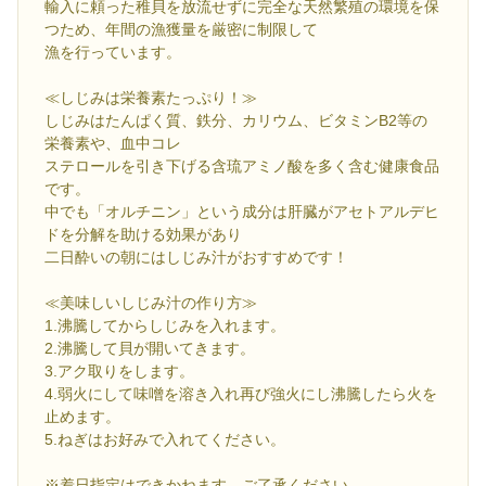
輸入に頼った稚貝を放流せずに完全な天然繁殖の環境を保
つため、年間の漁獲量を厳密に制限して
漁を行っています。
≪しじみは栄養素たっぷり！≫
しじみはたんぱく質、鉄分、カリウム、ビタミンB2等の
栄養素や、血中コレ
ステロールを引き下げる含琉アミノ酸を多く含む健康食品
です。
中でも「オルチニン」という成分は肝臓がアセトアルデヒ
ドを分解を助ける効果があり
二日酔いの朝にはしじみ汁がおすすめです！
≪美味しいしじみ汁の作り方≫
1.沸騰してからしじみを入れます。
2.沸騰して貝が開いてきます。
3.アク取りをします。
4.弱火にして味噌を溶き入れ再び強火にし沸騰したら火を
止めます。
5.ねぎはお好みで入れてください。
※着日指定はできかねます。ご了承ください。