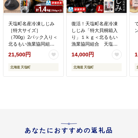
天塩町名産冷凍しじみ
復活！天塩町名産冷凍
［特大サイズ］
しじみ「特大貝桐箱入
（700g）2パック入り＜
り」１ｋｇ＜北るもい
北るもい漁業協同組合
漁業協同組合 天塩支
天塩支所＞
所＞
21,500円
14,000円
1
北海道 天塩町
北海道 天塩町
あなたにおすすめの返礼品