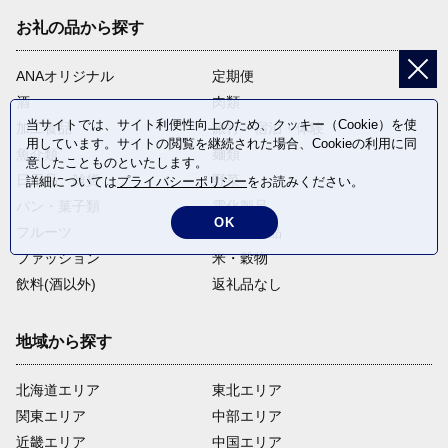
お礼の品から探す
ANAオリジナル
定期便
酒
肉類
当サイトでは、サイト利便性向上のため、クッキー（Cookie）を使
加工食品
旅行・宿泊・体験
用しています。サイトの閲覧を継続された場合、Cookieの利用に同
魚介類
麺類
意したことものといたします。
日用品・雑貨
野菜
詳細については
プライバシーポリシー
をお読みください。
パン・菓子類
電化製品
OK
フルーツ
卵・乳製品
ファッション
米・穀物
飲料(酒以外)
返礼品なし
地域から探す
北海道エリア
東北エリア
関東エリア
中部エリア
近畿エリア
中国エリア