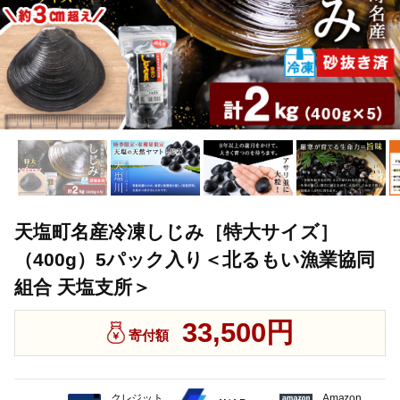
天塩町名産冷凍しじみ［特大サイズ］
（400g）5パック入り＜北るもい漁業協同
組合 天塩支所＞
33,500円
寄付額
クレジット
Amazon