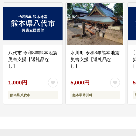
八代市 令和8年熊本地震
氷川町 令和8年熊本地震
災害支援【返礼品な
災害支援【返礼品な
し】
し】
し
1,000円
5,000円
5
熊本県 八代市
熊本県 氷川町