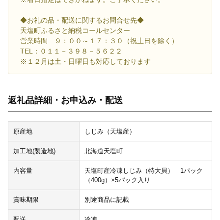
◆お礼の品・配送に関するお問合せ先◆
天塩町ふるさと納税コールセンター
営業時間 ９：００～１７：３０（祝土日を除く）
TEL：０１１－３９８－５６２２
※１２月は土・日曜日も対応しております
返礼品詳細・お申込み・配送
原産地
しじみ（天塩産）
加工地(製造地)
北海道天塩町
内容量
天塩町産冷凍しじみ（特大貝） 1パック
（400g）×5パック入り
賞味期限
別途商品に記載
配送
冷凍