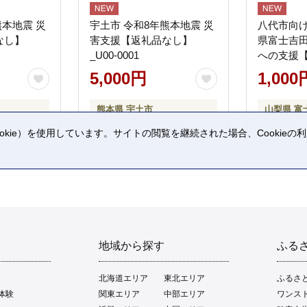
熊本地震 災
宇土市 令和8年熊本地震 災
八代市向け
なし】
害支援【返礼品なし】
県富士吉
_U00-0001
への支援
5,000円
1,000
熊本県 宇土市
山梨県 富
kie）を使用しています。サイトの閲覧を継続された場合、Cookie
。
地域から探す
ふる
北海道エリア
東北エリア
ふるさ
体験
関東エリア
中部エリア
ワンス