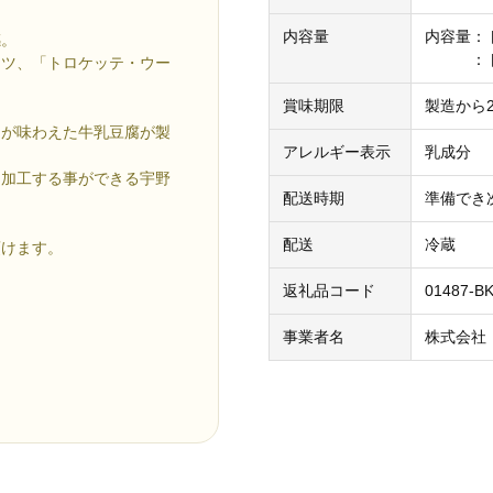
内容量
内容量：
感。
：トロケ
ーツ、「トロケッテ・ウー
賞味期限
製造から2
けが味わえた牛乳豆腐が製
アレルギー表示
乳成分
に加工する事ができる宇野
配送時期
準備でき
配送
冷蔵
頂けます。
返礼品コード
01487-B
事業者名
株式会社