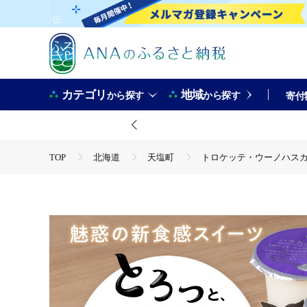
カテゴリ
地域
から探す
から探す
寄付
TOP
北海道
天塩町
トロケッテ・ウーノハスカッ
TOP
パン・菓子類
洋菓子
トロケッテ・ウーノハ
TOP
卵・乳製品
ほかの卵・乳製品
トロケッテ