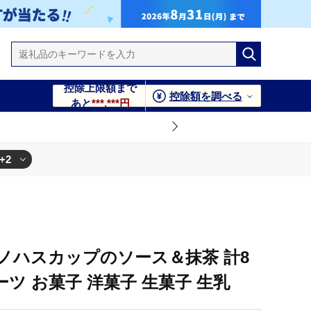
控除上限額まで
控除額を調べる
あと
***,***円
+2
生乳
生菓子 生乳
ノハスカップのソース＆抹茶 計8
ーツ お菓子 洋菓子 生菓子 生乳