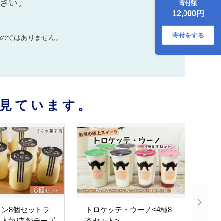
ださい。
寄付額
ツ お菓子 洋菓子 生
12,000円
菓子 生乳
寄付をする
のではありません。
見ています。
リン8個セットラ
トロケッテ・ウーノ<4種8
人気!老舗チーズ
本セット>