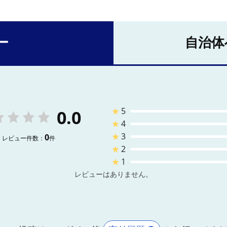
ー
自治体
★
5
0.0
★
4
★
3
0
レビュー件数：
件
★
2
★
1
レビューはありません。