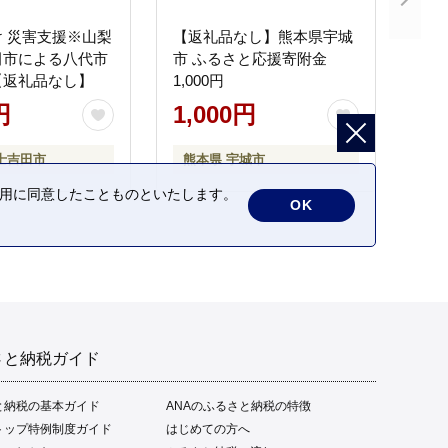
 災害支援※山梨
【返礼品なし】熊本県宇城
田市による八代市
市 ふるさと応援寄附金
【返礼品なし】
1,000円
円
1,000円
士吉田市
熊本県 宇城市
の利用に同意したことものといたします。
OK
さと納税ガイド
と納税の基本ガイド
ANAのふるさと納税の特徴
トップ特例制度ガイド
はじめての方へ