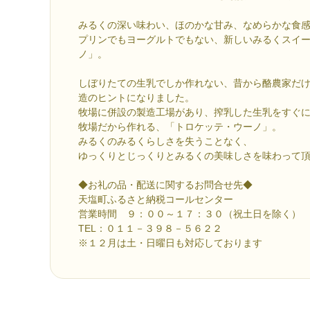
みるくの深い味わい、ほのかな甘み、なめらかな食
プリンでもヨーグルトでもない、新しいみるくスイ
ノ」。
しぼりたての生乳でしか作れない、昔から酪農家だ
造のヒントになりました。
牧場に併設の製造工場があり、搾乳した生乳をすぐ
牧場だから作れる、「トロケッテ・ウーノ」。
みるくのみるくらしさを失うことなく、
ゆっくりとじっくりとみるくの美味しさを味わって
◆お礼の品・配送に関するお問合せ先◆
天塩町ふるさと納税コールセンター
営業時間 ９：００～１７：３０（祝土日を除く）
TEL：０１１－３９８－５６２２
※１２月は土・日曜日も対応しております