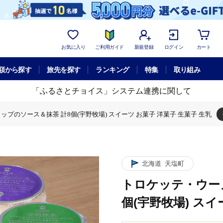
お気に入り
ご利用ガイド
新規登録
ログイン
カート
額から探す
旅先を探す
ランキング
特集
取り組み
「ふるさとチョイス」システム連携に関して
プのソース＆抹茶 計8個(宇野牧場) スイーツ お菓子 洋菓子 生菓子 生乳
スカップのソース＆抹茶 計8個(宇野牧場) スイーツ お菓子 洋菓子 生菓子 
・ウーノハスカップのソース＆抹茶 計8個(宇野牧場) スイーツ お菓子 洋菓子 
北海道
天塩町
トロケッテ・ウー
個(宇野牧場) スイ