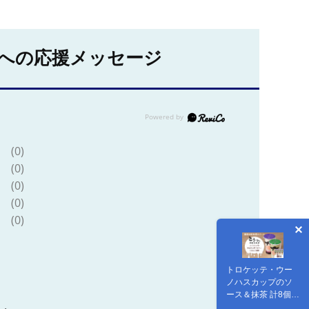
への応援メッセージ
(0)
(0)
(0)
(0)
(0)
トロケッテ・ウー
ノハスカップのソ
ース＆抹茶 計8個
(宇野牧場) スイー