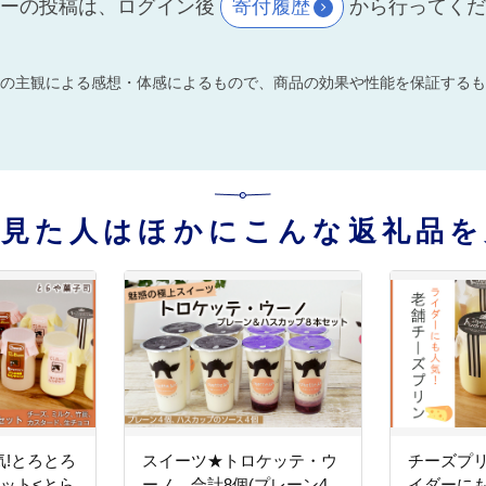
ーの投稿は、ログイン後
寄付履歴
から行ってく
の主観による感想・体感によるもので、商品の効果や性能を保証するも
を見た人はほかにこんな返礼品を
!とろとろ
スイーツ★トロケッテ・ウ
チーズプ
セット<とら
ーノ 合計8個(プレーン4
イダーにも