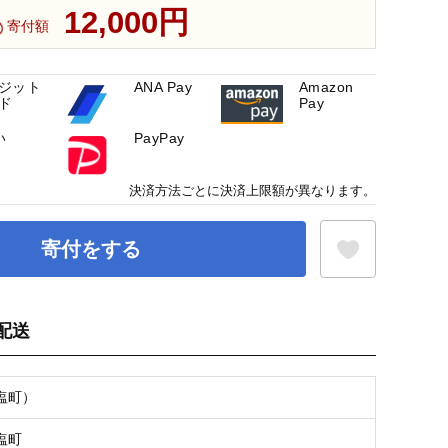
12,000円
寄付額
ジット
ANA Pay
Amazon
ド
Pay
い
PayPay
決済方法ごとに決済上限額が異なります。
寄付をする
配送
お気に入り登録
塩町）
塩町