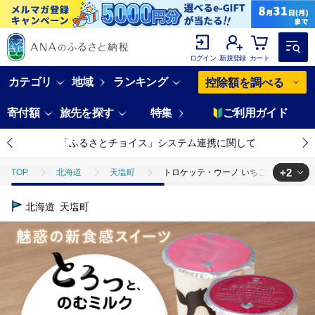
ログイン
新規登録
カート
カテゴリ
地域
ランキング
控除額を調べる
寄付額
旅先を探す
特集
ご利用ガイド
「ふるさとチョイス」システム連携に関して
+2
TOP
北海道
天塩町
トロケッテ・ウーノ いちごのソース＆あず
TOP
パン・菓子類
洋菓子
トロケッテ・ウーノ いちごのソース
北海道
天塩町
TOP
卵・乳製品
ほかの卵・乳製品
トロケッテ・ウーノ いち