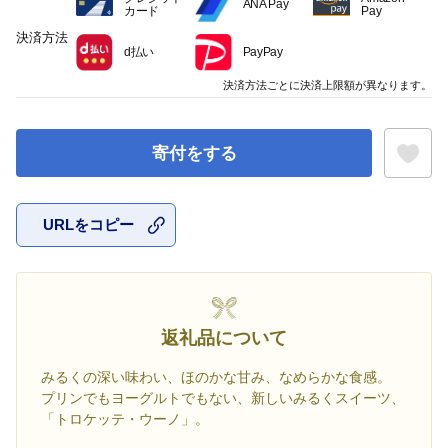
ANA Pay
カード
Pay
決済方法
d払い
PayPay
決済方法ごとに決済上限額が異なります。
寄付をする
URLをコピー
お気に入
返礼品について
みるくの深い味わい、ほのかな甘み、なめらかな食感。
プリンでもヨーグルトでもない、新しいみるくスイーツ、
「トロケッテ・ウーノ」。