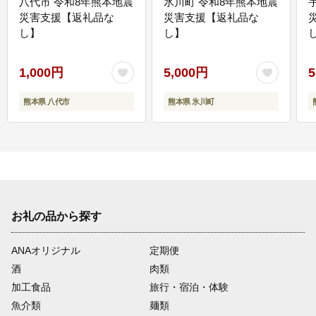
八代市 令和8年熊本地震
氷川町 令和8年熊本地震
災害支援【返礼品な
災害支援【返礼品な
し】
し】
し
1,000円
5,000円
5
熊本県 八代市
熊本県 氷川町
お礼の品から探す
ANAオリジナル
定期便
酒
肉類
加工食品
旅行・宿泊・体験
魚介類
麺類