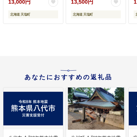
13,000円
13,500円
1
北海道 天塩町
北海道 天塩町
あなたにおすすめの返礼品