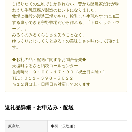
しぼりたての生乳でしか作れない、昔から酪農家だけが味
わえた牛乳豆腐が製造のヒントになりました。
牧場に併設の製造工場があり、搾乳した生乳をすぐに加工
する事ができる宇野牧場だから作れる、「トロケッテ・ウ
ーノ」。
みるくのみるくらしさを失うことなく、
ゆっくりとじっくりとみるくの美味しさを味わって頂けま
す。
◆お礼の品・配送に関するお問合せ先◆
天塩町ふるさと納税コールセンター
営業時間 ９：００～１７：３０（祝土日を除く）
TEL：０１１－３９８－５６２２
※１２月は土・日曜日も対応しております
返礼品詳細・お申込み・配送
原産地
牛乳（天塩町）