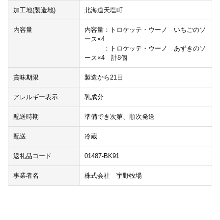
加工地(製造地)
北海道天塩町
内容量
内容量：トロケッテ・ウーノ いちごのソ
ース×4
：トロケッテ・ウーノ あずきのソ
ース×4 計8個
賞味期限
製造から21日
アレルギー表示
乳成分
配送時期
準備でき次第、順次発送
配送
冷蔵
返礼品コード
01487-BK91
事業者名
株式会社 宇野牧場