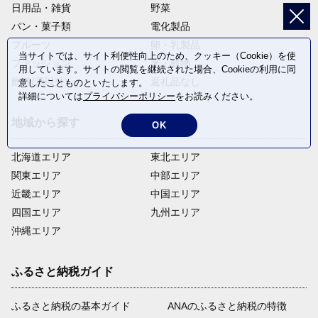
日用品・雑貨
野菜
パン・菓子類
電化製品
フルーツ
卵・乳製品
当サイトでは、サイト利便性向上のため、クッキー（Cookie）を使
ファッション
米・穀物
用しています。サイトの閲覧を継続された場合、Cookieの利用に同
飲料(酒以外)
返礼品なし
意したことものといたします。
詳細については
プライバシーポリシー
をお読みください。
地域から探す
OK
北海道エリア
東北エリア
関東エリア
中部エリア
近畿エリア
中国エリア
四国エリア
九州エリア
沖縄エリア
ふるさと納税ガイド
ふるさと納税の基本ガイド
ANAのふるさと納税の特徴