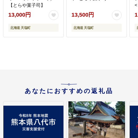
【とらや菓子司】
13,000円
13,500円
1
北海道 天塩町
北海道 天塩町
あなたにおすすめの返礼品