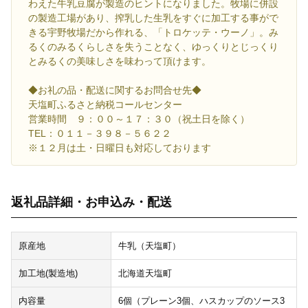
わえた牛乳豆腐が製造のヒントになりました。牧場に併設
の製造工場があり、搾乳した生乳をすぐに加工する事がで
きる宇野牧場だから作れる、「トロケッテ・ウーノ」。み
るくのみるくらしさを失うことなく、ゆっくりとじっくり
とみるくの美味しさを味わって頂けます。
◆お礼の品・配送に関するお問合せ先◆
天塩町ふるさと納税コールセンター
営業時間 ９：００～１７：３０（祝土日を除く）
TEL：０１１－３９８－５６２２
※１２月は土・日曜日も対応しております
返礼品詳細・お申込み・配送
原産地
牛乳（天塩町）
加工地(製造地)
北海道天塩町
内容量
6個（プレーン3個、ハスカップのソース3