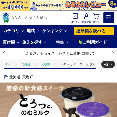
ログイン
新規登録
カート
カテゴリ
地域
ランキング
控除額を調べる
寄付額
旅先を探す
特集
ご利用ガイド
「ふるさとチョイス」システム連携に関して
+2
TOP
北海道
天塩町
トロケッテ・ウーノ プレーン＆ハスカッ
TOP
パン・菓子類
洋菓子
トロケッテ・ウーノ プレーン＆ハ
北海道
天塩町
TOP
卵・乳製品
ほかの卵・乳製品
トロケッテ・ウーノ プ