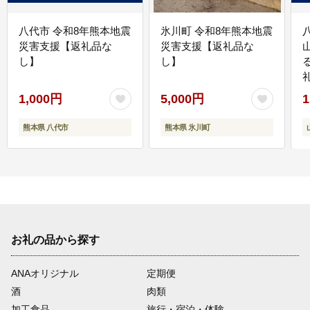
八代市 令和8年熊本地震
氷川町 令和8年熊本地震
災害支援【返礼品な
災害支援【返礼品な
し】
し】
1,000円
5,000円
1
熊本県 八代市
熊本県 氷川町
お礼の品から探す
ANAオリジナル
定期便
酒
肉類
加工食品
旅行・宿泊・体験