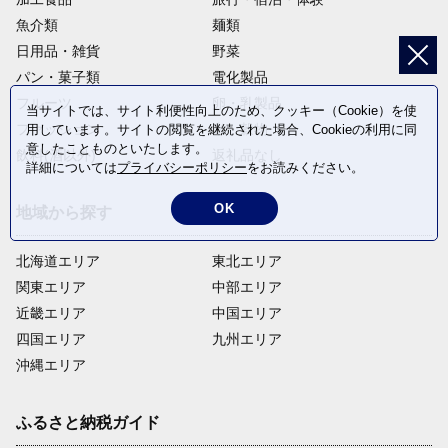
魚介類
麺類
日用品・雑貨
野菜
パン・菓子類
電化製品
フルーツ
卵・乳製品
当サイトでは、サイト利便性向上のため、クッキー（Cookie）を使
ファッション
米・穀物
用しています。サイトの閲覧を継続された場合、Cookieの利用に同
意したことものといたします。
飲料(酒以外)
返礼品なし
詳細については
プライバシーポリシー
をお読みください。
OK
地域から探す
北海道エリア
東北エリア
関東エリア
中部エリア
近畿エリア
中国エリア
四国エリア
九州エリア
沖縄エリア
ふるさと納税ガイド