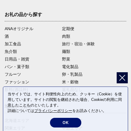
お礼の品から探す
ANAオリジナル
定期便
酒
肉類
加工食品
旅行・宿泊・体験
魚介類
麺類
日用品・雑貨
野菜
パン・菓子類
電化製品
フルーツ
卵・乳製品
ファッション
米・穀物
飲料(酒以外)
返礼品なし
当サイトでは、サイト利便性向上のため、クッキー（Cookie）を使
用しています。サイトの閲覧を継続された場合、Cookieの利用に同
意したことものといたします。
地域から探す
詳細については
プライバシーポリシー
をお読みください。
北海道エリア
東北エリア
OK
関東エリア
中部エリア