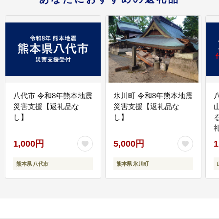
八代市 令和8年熊本地震
氷川町 令和8年熊本地震
災害支援【返礼品な
災害支援【返礼品な
し】
し】
1,000円
5,000円
1
熊本県 八代市
熊本県 氷川町