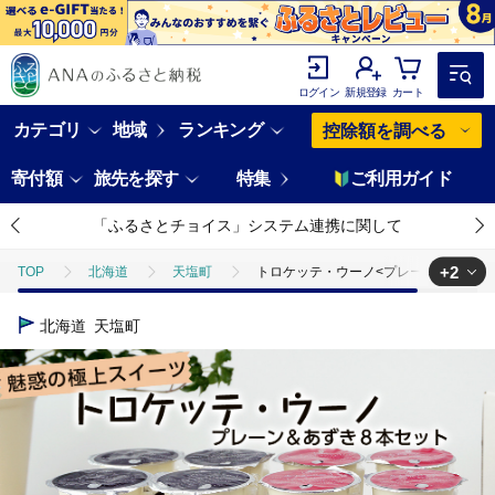
ログイン
新規登録
カート
カテゴリ
地域
ランキング
控除額を調べる
寄付額
旅先を探す
特集
ご利用ガイド
「ふるさとチョイス」システム連携に関して
+2
TOP
北海道
天塩町
トロケッテ・ウーノ<プレーン&あずき
TOP
パン・菓子類
洋菓子
トロケッテ・ウーノ<プレーン&
北海道
天塩町
TOP
卵・乳製品
ほかの卵・乳製品
トロケッテ・ウーノ<プ