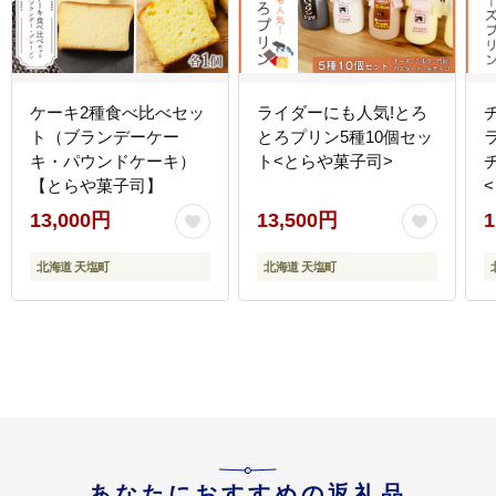
ケーキ2種食べ比べセッ
ライダーにも人気!とろ
ト（ブランデーケー
とろプリン5種10個セッ
キ・パウンドケーキ）
ト<とらや菓子司>
【とらや菓子司】
13,000円
13,500円
1
北海道 天塩町
北海道 天塩町
あなたにおすすめの返礼品